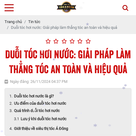
Trang chủ
Tin tức
*
Duỗi tóc hơi nước: Giải pháp làm thẳng tóc an toàn và hiệu quả
*
*
DUỖI TÓC HƠI NƯỚC: GIẢI PHÁP LÀM
*
THẲNG TÓC AN TOÀN VÀ HIỆU QUẢ
*
*
Ngày đăng: 26/11/2024 04:37 PM
*
*
*
Duỗi tóc hơi nước là gì?
Ưu điểm của duỗi tóc hơi nước
*
Quá trình duỗi tóc hơi nước
*
*
Lưu ý khi duỗi tóc hơi nước
*
*
*
Giới thiệu về siêu thị tóc Á Đông