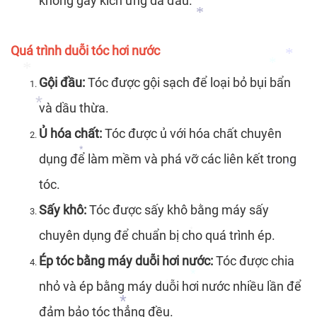
không gây kích ứng da đầu.
*
*
Quá trình duỗi tóc hơi nước
*
Gội đầu:
Tóc được gội sạch để loại bỏ bụi bẩn
và dầu thừa.
*
*
Ủ hóa chất:
Tóc được ủ với hóa chất chuyên
*
dụng để làm mềm và phá vỡ các liên kết trong
*
tóc.
*
Sấy khô:
Tóc được sấy khô bằng máy sấy
*
*
chuyên dụng để chuẩn bị cho quá trình ép.
*
Ép tóc bằng máy duỗi hơi nước:
Tóc được chia
nhỏ và ép bằng máy duỗi hơi nước nhiều lần để
đảm bảo tóc thẳng đều.