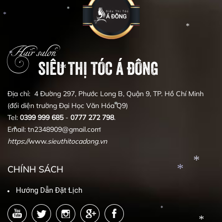
*
*
*
*
Hair salon
*
*
SIÊU THỊ TÓC Á ĐÔNG
*
Địa chỉ: 4 Đường 297, Phước Long B, Quận 9, TP. Hồ Chí Minh
(đối diện trường Đại Học Văn Hóa Q9)
Tel:
0399
999
685
-
0777
272
798
.
*
Email: tn2348909@gmail.com
*
https
:
//
www.
sieuthitocadong
.
vn
*
*
CHÍNH SÁCH
Hướng Dẫn Đặt Lịch
*
*