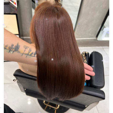
*
*
*
*
*
*
*
*
*
*
*
*