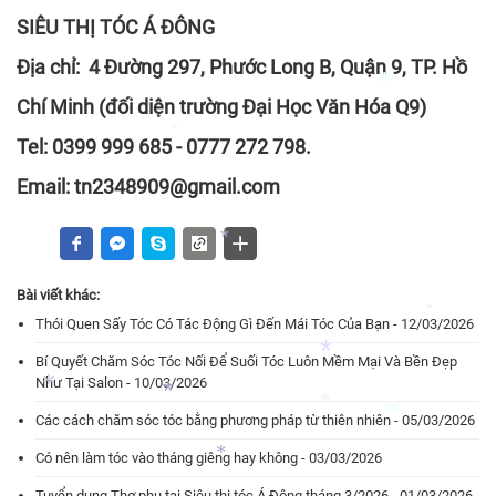
*
SIÊU THỊ TÓC Á ĐÔNG
*
Địa chỉ: 4 Đường 297, Phước Long B, Quận 9, TP. Hồ
*
Chí Minh (đối diện trường Đại Học Văn Hóa Q9)
Tel: 0399 999 685 - 0777 272 798.
Email: tn2348909@gmail.com
*
*
Bài viết khác:
Thói Quen Sấy Tóc Có Tác Động Gì Đến Mái Tóc Của Bạn - 12/03/2026
*
*
Bí Quyết Chăm Sóc Tóc Nối Để Suối Tóc Luôn Mềm Mại Và Bền Đẹp
Như Tại Salon - 10/03/2026
Các cách chăm sóc tóc bằng phương pháp từ thiên nhiên - 05/03/2026
Có nên làm tóc vào tháng giêng hay không - 03/03/2026
*
Tuyển dụng Thợ phụ tại Siêu thị tóc Á Đông tháng 3/2026 - 01/03/2026