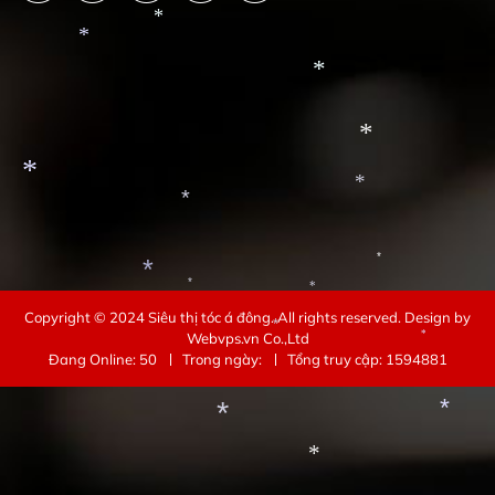
*
*
*
*
*
*
*
*
*
*
*
Copyright © 2024
Siêu thị tóc á đông
. All rights reserved.
Design by
*
Webvps.vn
Co.,Ltd
*
Đang Online: 50
Trong ngày:
Tổng truy cập: 1594881
*
*
*