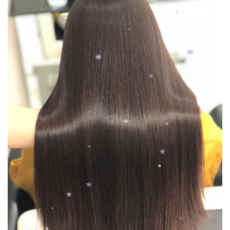
*
*
*
*
*
*
*
*
*
*
*
*
*
*