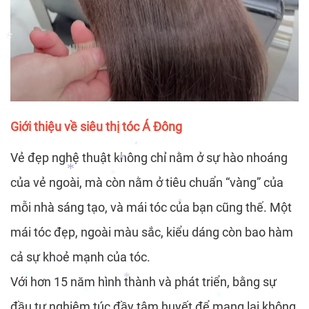
*
Giới thiệu về siêu thị tóc Á Đông
*
Vẻ đẹp nghệ thuật không chỉ nằm ở sự hào nhoáng
của vẻ ngoài, mà còn nằm ở tiêu chuẩn “vàng” của
*
mỗi nhà sáng tạo, và mái tóc của bạn cũng thế. Một
mái tóc đẹp, ngoài màu sắc, kiểu dáng còn bao hàm
*
*
*
*
*
cả sự khoẻ mạnh của tóc.
Với hơn 15 năm hình thành và phát triển, bằng sự
đầu tư nghiêm túc đầy tâm huyết để mang lại không
*