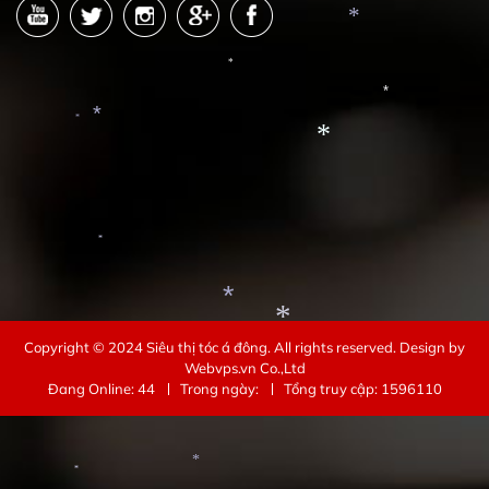
*
*
*
*
*
*
*
*
*
*
Copyright © 2024
Siêu thị tóc á đông
. All rights reserved.
Design by
Webvps.vn
Co.,Ltd
Đang Online: 44
Trong ngày:
Tổng truy cập: 1596110
*