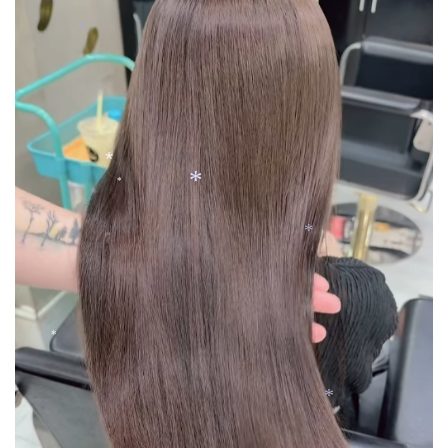
*
*
*
*
*
*