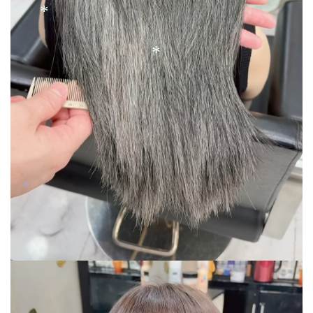
*
*
*
*
*