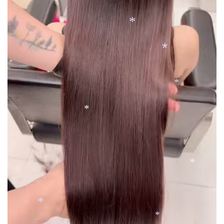
*
*
*
*
*
*