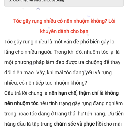
Giới thiệu về siêu thị tóc Á Đông
*
*
*
Tóc gãy rụng nhiều có nên nhuộm không? Lời
khuyên dành cho bạn
*
*
*
Tóc gãy rụng nhiều là một vấn đề phổ biến gây lo
lắng cho nhiều người. Trong khi đó, nhuộm tóc lại là
*
*
*
một phương pháp làm đẹp được ưa chuộng để thay
đổi diện mạo. Vậy, khi mái tóc đang yếu và rụng
*
*
nhiều, có nên tiếp tục nhuộm không?
Câu trả lời chung là
nên hạn chế, thậm chí là không
*
nên nhuộm tóc
nếu tình trạng gãy rụng đang nghiêm
trọng hoặc tóc đang ở trạng thái hư tổn nặng. Ưu tiên
*
hàng đầu là tập trung
chăm sóc và phục hồi
cho mái