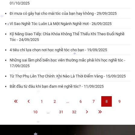
01/10/2025
Đi mưa có gây hại cho mái tóc của bạn hay không - 29/09/2025
*
Vì Sao Nghề Tóc Luôn Là Một Ngành Nghề Hot - 26/09/2025
*
Kỹ Năng Giao Tiếp: Chìa Khóa Không Thể Thiếu Khi Theo Đuổi Nghề
*
Tóc - 24/09/2025
4 tiêu chí lựa chọn nơi học nghề tóc cho bạn - 19/09/2025
*
Những sai lầm phổ biến học viên thường mắc phải khi học nghề tóc -
*
17/09/2025
Từ Thợ Phụ Lên Thợ Chính: Khi Nào Là Thời Điểm Vàng - 15/09/2025
*
*
Bắt đầu từ đâu khi bạn đam mê nghề tóc? - 11/09/2025
*
*
*
1
2
...
6
7
8
9
*
10
...
31
32
*
*