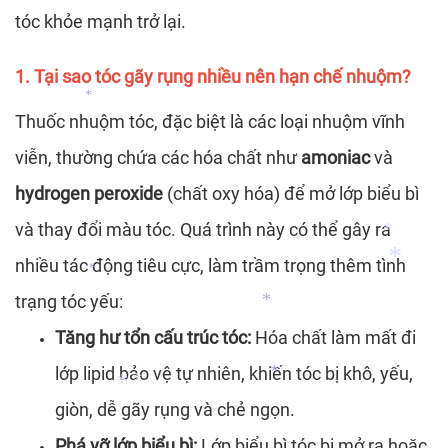
tóc khỏe mạnh trở lại.
*
*
*
1. Tại sao tóc gãy rụng nhiều nên hạn chế nhuộm?
Thuốc nhuộm tóc, đặc biệt là các loại nhuộm vĩnh
viễn, thường chứa các hóa chất như
amoniac
và
*
hydrogen peroxide
(chất oxy hóa) để mở lớp biểu bì
và thay đổi màu tóc. Quá trình này có thể gây ra
nhiều tác động tiêu cực, làm trầm trọng thêm tình
trạng tóc yếu:
*
*
Tăng hư tổn cấu trúc tóc:
Hóa chất làm mất đi
lớp lipid bảo vệ tự nhiên, khiến tóc bị khô, yếu,
*
*
giòn, dễ gãy rụng và chẻ ngọn.
Phá vỡ lớp biểu bì:
Lớp biểu bì tóc bị mở ra hoặc