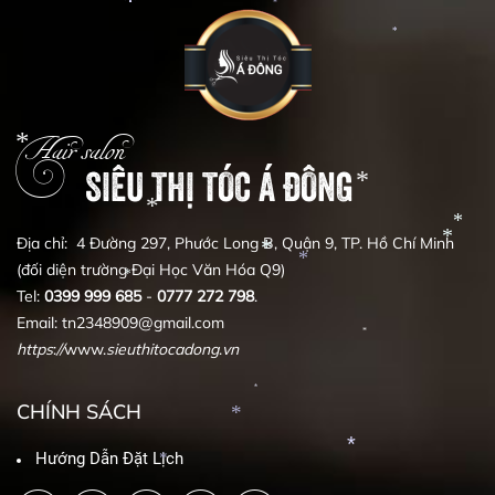
*
*
*
Hair salon
*
SIÊU THỊ TÓC Á ĐÔNG
Địa chỉ: 4 Đường 297, Phước Long B, Quận 9, TP. Hồ Chí Minh
(đối diện trường Đại Học Văn Hóa Q9)
*
Tel:
0399
999
685
-
0777
272
798
.
*
Email: tn2348909@gmail.com
*
*
*
https
:
//
www.
sieuthitocadong
.
vn
*
*
*
*
CHÍNH SÁCH
*
Hướng Dẫn Đặt Lịch