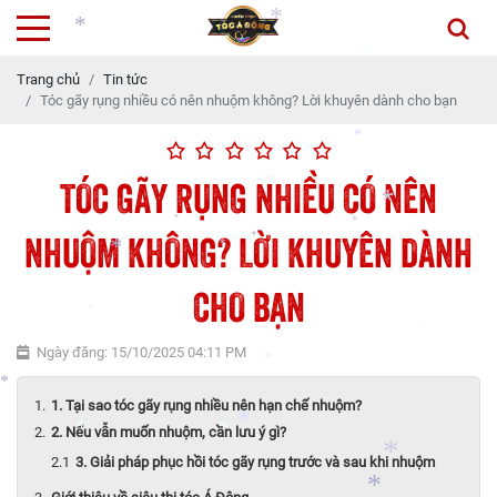
*
Trang chủ
Tin tức
Tóc gãy rụng nhiều có nên nhuộm không? Lời khuyên dành cho bạn
*
*
*
TÓC GÃY RỤNG NHIỀU CÓ NÊN
*
*
NHUỘM KHÔNG? LỜI KHUYÊN DÀNH
*
CHO BẠN
*
*
*
*
*
Ngày đăng: 15/10/2025 04:11 PM
*
*
*
*
1. Tại sao tóc gãy rụng nhiều nên hạn chế nhuộm?
2. Nếu vẫn muốn nhuộm, cần lưu ý gì?
*
3. Giải pháp phục hồi tóc gãy rụng trước và sau khi nhuộm
*