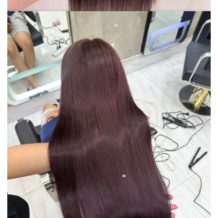
*
*
*
*
*
*