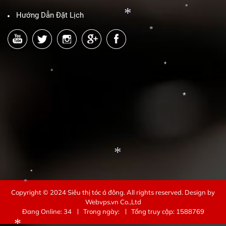
*
Hướng Dẫn Đặt Lịch
*
*
*
*
*
*
*
*
Copyright © 2024
Siêu thị tóc á đông
. All rights reserved.
Design by
*
Webvps.vn
Co.,Ltd
*
Đang Online: 34
Trong ngày:
Tổng truy cập: 1588769