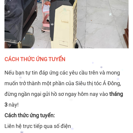
*
*
*
*
*
*
*
*
*
CÁCH THỨC ỨNG TUYỂN
Nếu bạn tự tin đáp ứng các yêu cầu trên và mong
*
*
muốn trở thành một phần của Siêu thị tóc Á Đông,
*
*
đừng ngần ngại gửi hồ sơ ngay hôm nay vào
tháng
*
*
*
*
3
này!
Cách thức ứng tuyển:
*
Liên hệ trực tiếp qua số điện