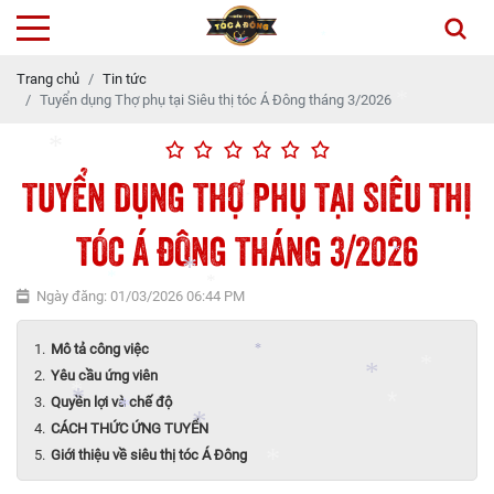
*
Trang chủ
Tin tức
*
Tuyển dụng Thợ phụ tại Siêu thị tóc Á Đông tháng 3/2026
*
TUYỂN DỤNG THỢ PHỤ TẠI SIÊU THỊ
*
*
TÓC Á ĐÔNG THÁNG 3/2026
*
*
Ngày đăng: 01/03/2026 06:44 PM
*
*
*
Mô tả công việc
*
Yêu cầu ứng viên
*
Quyền lợi và chế độ
CÁCH THỨC ỨNG TUYỂN
*
*
Giới thiệu về siêu thị tóc Á Đông
*
*
*
*