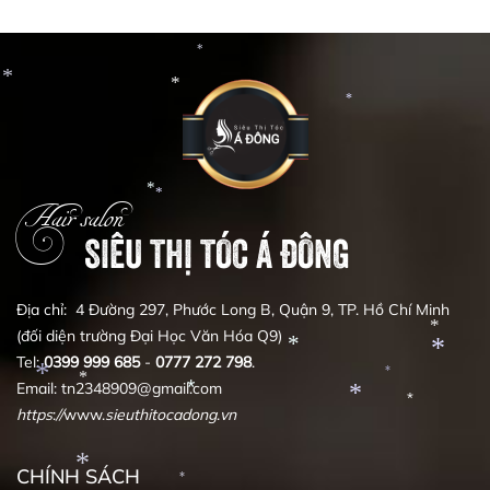
*
*
*
*
*
Hair salon
SIÊU THỊ TÓC Á ĐÔNG
*
*
Địa chỉ: 4 Đường 297, Phước Long B, Quận 9, TP. Hồ Chí Minh
(đối diện trường Đại Học Văn Hóa Q9)
Tel:
0399
999
685
-
0777
272
798
.
*
Email: tn2348909@gmail.com
*
https
:
//
www.
sieuthitocadong
.
vn
*
*
*
*
*
*
CHÍNH SÁCH
*