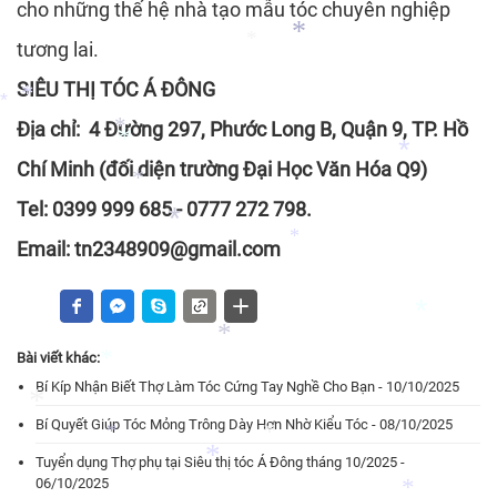
*
cho những thế hệ nhà tạo mẫu tóc chuyên nghiệp
*
*
tương lai.
*
SIÊU THỊ TÓC Á ĐÔNG
*
*
Địa chỉ: 4 Đường 297, Phước Long B, Quận 9, TP. Hồ
*
Chí Minh (đối diện trường Đại Học Văn Hóa Q9)
*
*
Tel: 0399 999 685 - 0777 272 798.
*
*
Email: tn2348909@gmail.com
*
*
*
Bài viết khác:
Bí Kíp Nhận Biết Thợ Làm Tóc Cứng Tay Nghề Cho Bạn - 10/10/2025
*
*
Bí Quyết Giúp Tóc Mỏng Trông Dày Hơn Nhờ Kiểu Tóc - 08/10/2025
*
Tuyển dụng Thợ phụ tại Siêu thị tóc Á Đông tháng 10/2025 -
06/10/2025
*