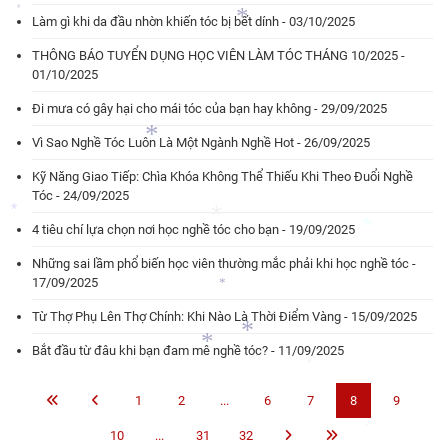
*
*
Làm gì khi da đầu nhờn khiến tóc bị bết dính - 03/10/2025
*
*
THÔNG BÁO TUYỂN DỤNG HỌC VIÊN LÀM TÓC THÁNG 10/2025 -
*
01/10/2025
*
Đi mưa có gây hại cho mái tóc của bạn hay không - 29/09/2025
Vì Sao Nghề Tóc Luôn Là Một Ngành Nghề Hot - 26/09/2025
*
Kỹ Năng Giao Tiếp: Chìa Khóa Không Thể Thiếu Khi Theo Đuổi Nghề
Tóc - 24/09/2025
*
4 tiêu chí lựa chọn nơi học nghề tóc cho bạn - 19/09/2025
*
Những sai lầm phổ biến học viên thường mắc phải khi học nghề tóc -
17/09/2025
*
*
Từ Thợ Phụ Lên Thợ Chính: Khi Nào Là Thời Điểm Vàng - 15/09/2025
*
Bắt đầu từ đâu khi bạn đam mê nghề tóc? - 11/09/2025
1
2
...
6
7
8
9
*
*
*
10
...
31
32