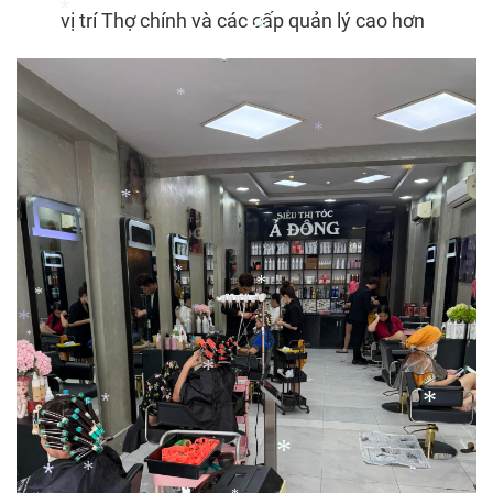
vị trí Thợ chính và các cấp quản lý cao hơn
*
*
*
*
*
*
*
*
*
*
*
*
*
*
*