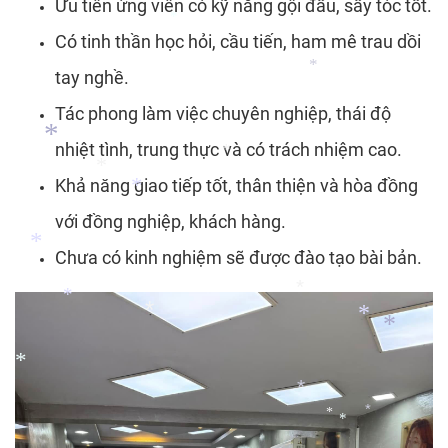
*
Ưu tiên ứng viên có kỹ năng gội đầu, sấy tóc tốt.
Có tinh thần học hỏi, cầu tiến, ham mê trau dồi
*
tay nghề.
Tác phong làm việc chuyên nghiệp, thái độ
*
nhiệt tình, trung thực và có trách nhiệm cao.
Khả năng giao tiếp tốt, thân thiện và hòa đồng
*
*
với đồng nghiệp, khách hàng.
*
Chưa có kinh nghiệm sẽ được đào tạo bài bản.
*
*
*
*
*
*
*
*