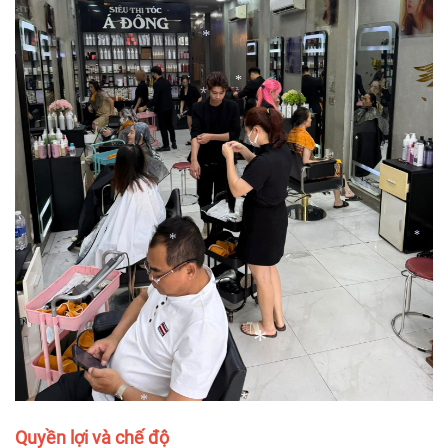
*
*
*
*
*
*
*
*
*
*
*
Quyền lợi và chế độ