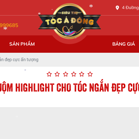
 Á ĐÔNG
4 Đường 
*
999685
*
*
SẢN PHẨM
BẢNG GIÁ
*
*
ắn đẹp cực ấn tượng
UỘM HIGHLIGHT CHO TÓC NGẮN ĐẸP C
*
*
*
*