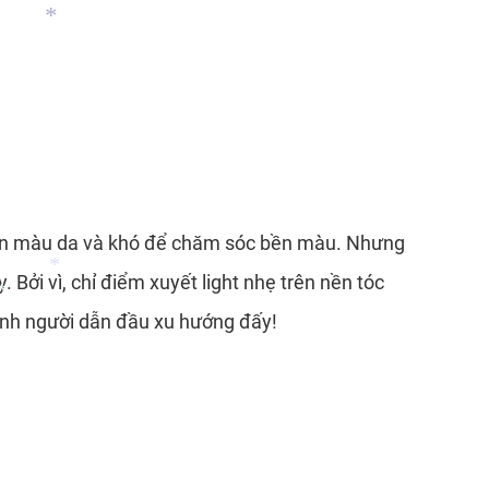
*
*
á kén màu da và khó để chăm sóc bền màu. Nhưng
Bởi vì, chỉ điểm xuyết light nhẹ trên nền tóc
hành người dẫn đầu xu hướng đấy!
*
*