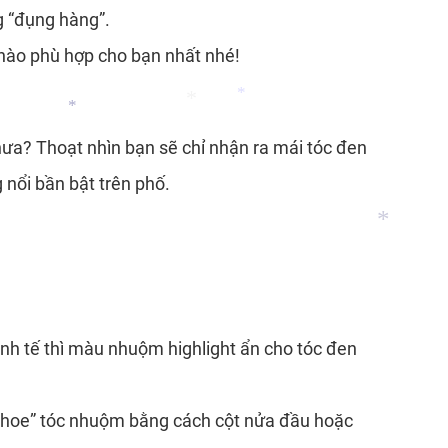
g “đụng hàng”.
 nào phù hợp cho bạn nhất nhé!
ưa? Thoạt nhìn bạn sẽ chỉ nhận ra mái tóc đen
*
*
*
 nổi bần bật trên phố.
*
inh tế thì màu nhuộm highlight ẩn cho tóc đen
 ‘khoe” tóc nhuộm bằng cách cột nửa đầu hoặc