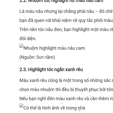
2.2. Nhuộm tóc highlight nữ màu nâu cam
Là màu nâu nhưng lại chẳng phải nâu – đó chín
*
bạn đã quen với khái niệm về quy tắc phối màu
*
Trên nền tóc nâu đen, bạn highlight một màu 
đối diện.
*
(Nguồn: Sưu tầm)
*
2.3. Highlight tóc ngắn xanh rêu
Màu xanh rêu cũng là một trong số những sắc n
*
*
chọn màu nhuộm thì đều bị thuyết phục bởi t
Nếu bạn nghĩ đến màu xanh rêu và cần thêm nhi