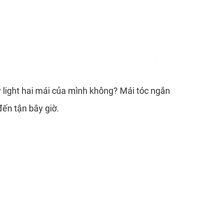
*
 light hai mái của mình không? Mái tóc ngắn
*
đến tận bây giờ.
*