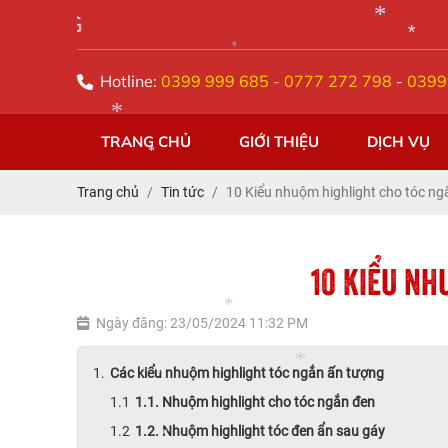
SIÊU THỊ TÓC
*
Hotline:
0399 999 685 - 0777 272 798
-
0399
*
*
*
TRANG CHỦ
GIỚI THIỆU
DỊCH VỤ
Trang chủ
Tin tức
10 Kiểu nhuộm highlight cho tóc ng
*
*
10 KIỂU NH
Ngày đăng: 23/05/2024 11:32 PM
*
Các kiểu nhuộm highlight tóc ngắn ấn tượng
1.1. Nhuộm highlight cho tóc ngắn đen
*
1.2. Nhuộm highlight tóc đen ẩn sau gáy
*