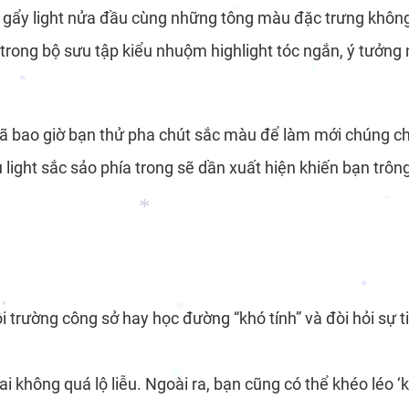
 gẩy light nửa đầu cùng những tông màu đặc trưng khôn
trong bộ sưu tập kiểu nhuộm highlight tóc ngắn, ý tưởng
*
*
ã bao giờ bạn thử pha chút sắc màu để làm mới chúng ch
*
light sắc sảo phía trong sẽ dần xuất hiện khiến bạn trông
*
*
 trường công sở hay học đường “khó tính” và đòi hỏi sự t
*
*
*
*
ai không quá lộ liễu. Ngoài ra, bạn cũng có thể khéo léo
*