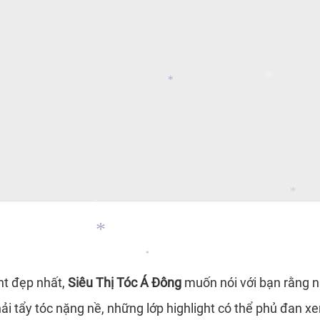
*
*
*
*
*
ht đẹp nhất,
Siêu Thị Tóc Á Đông
muốn nói với bạn rằng n
*
i tẩy tóc nặng nề, những lớp highlight có thể phủ đan xe