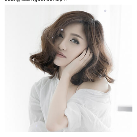
*
*
*
*
*