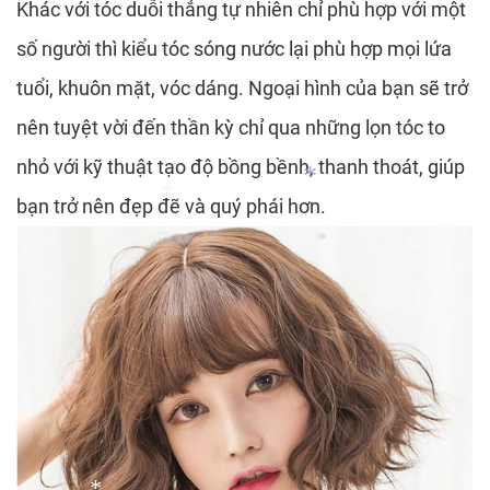
Khác với tóc duỗi thẳng tự nhiên chỉ phù hợp với một
số người thì kiểu tóc sóng nước lại phù hợp mọi lứa
*
*
tuổi, khuôn mặt, vóc dáng. Ngoại hình của bạn sẽ trở
nên tuyệt vời đến thần kỳ chỉ qua những lọn tóc to
*
*
nhỏ với kỹ thuật tạo độ bồng bềnh, thanh thoát, giúp
bạn trở nên đẹp đẽ và quý phái hơn.
*
*
*
*
*