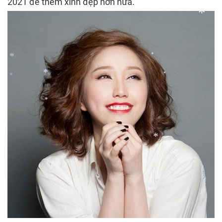
*
2021 để thêm xinh đẹp hơn nữa.
*
*
*
*
*
*
*
*
*
*
*