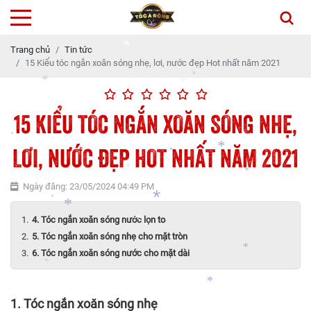
Trang chủ
Tin tức
15 Kiểu tóc ngắn xoăn sóng nhẹ, lơi, nước đẹp Hot nhất năm 2021
*
*
15 KIỂU TÓC NGẮN XOĂN SÓNG NHẸ,
*
*
LƠI, NƯỚC ĐẸP HOT NHẤT NĂM 2021
*
*
*
Ngày đăng: 23/05/2024 04:49 PM
*
*
4. Tóc ngắn xoăn sóng nước lọn to
*
*
5. Tóc ngắn xoăn sóng nhẹ cho mặt tròn
6. Tóc ngắn xoăn sóng nước cho mặt dài
*
*
1. Tóc ngắn xoăn sóng nhẹ