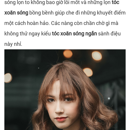
sóng lọn to không bao giờ lỗi mốt và những lọn
tóc
xoăn sóng
bồng bềnh giúp che đi những khuyết điểm
một cách hoàn hảo. Các nàng còn chần chờ gì mà
không thử ngay kiểu
tóc xoăn sóng ngắn
sành điệu
*
này nhỉ.
*