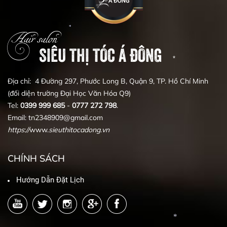
*
Hair salon
SIÊU THỊ TÓC Á ĐÔNG
*
*
Địa chỉ: 4 Đường 297, Phước Long B, Quận 9, TP. Hồ Chí Minh
(đối diện trường Đại Học Văn Hóa Q9)
Tel:
0399
999
685
-
0777
272
798
.
*
Email: tn2348909@gmail.com
https
:
//
www.
sieuthitocadong
.
vn
CHÍNH SÁCH
Hướng Dẫn Đặt Lịch