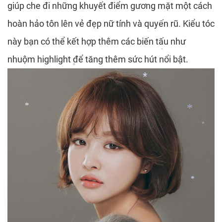
*
giúp che đi những khuyết điểm gương mặt một cách
*
hoàn hảo tôn lên vẻ đẹp nữ tính và quyến rũ. Kiểu tóc
*
*
*
này bạn có thể kết hợp thêm các biến tấu như
*
nhuộm highlight để tăng thêm sức hút nổi bật.
*
*
*
*
*
*
*