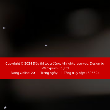
*
Copyright © 2024
Siêu thị tóc á đông
. All rights reserved.
Design by
Webvps.vn
Co.,Ltd
*
Đang Online: 20
Trong ngày:
Tổng truy cập: 1596624
*