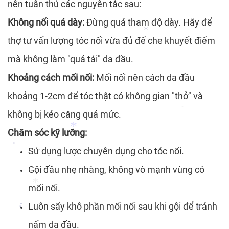
nên tuân thủ các nguyên tắc sau:
*
Không nối quá dày:
Đừng quá tham độ dày. Hãy để
*
thợ tư vấn lượng tóc nối vừa đủ để che khuyết điểm
mà không làm "quá tải" da đầu.
*
Khoảng cách mối nối:
Mối nối nên cách da đầu
khoảng 1-2cm để tóc thật có không gian "thở" và
không bị kéo căng quá mức.
*
Chăm sóc kỹ lưỡng:
Sử dụng lược chuyên dụng cho tóc nối.
*
Gội đầu nhẹ nhàng, không vò mạnh vùng có
mối nối.
*
Luôn sấy khô phần mối nối sau khi gội để tránh
nấm da đầu.
*
*