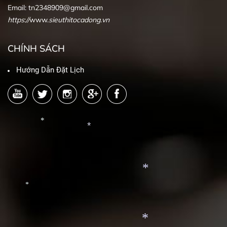
Email: tn2348909@gmail.com
https
:
//
www.
sieuthitocadong
.
vn
CHÍNH SÁCH
Hướng Dẫn Đặt Lịch
*
*
*
*