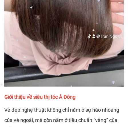
*
*
*
*
*
*
*
*
*
*
Giới thiệu về siêu thị tóc Á Đông
*
Vẻ đẹp nghệ thuật không chỉ nằm ở sự hào nhoáng
*
*
*
của vẻ ngoài, mà còn nằm ở tiêu chuẩn “vàng” của