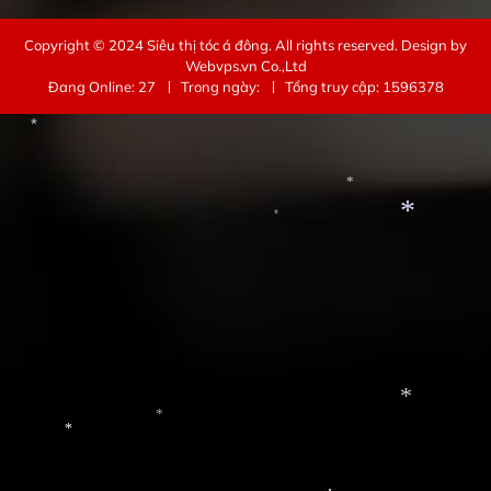
Copyright © 2024
Siêu thị tóc á đông
. All rights reserved.
Design by
Webvps.vn
Co.,Ltd
Đang Online: 27
Trong ngày:
Tổng truy cập: 1596378
*
*
*
*
*
*