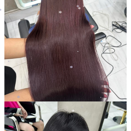
*
*
*
*
*
*
*
*
*
*
*
*
*