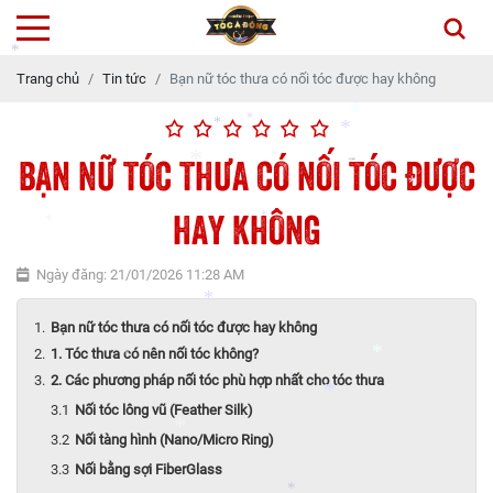
*
Trang chủ
Tin tức
Bạn nữ tóc thưa có nối tóc được hay không
*
*
BẠN NỮ TÓC THƯA CÓ NỐI TÓC ĐƯỢC
*
*
*
*
HAY KHÔNG
*
*
*
*
*
*
*
Ngày đăng: 21/01/2026 11:28 AM
*
Bạn nữ tóc thưa có nối tóc được hay không
1. Tóc thưa có nên nối tóc không?
2. Các phương pháp nối tóc phù hợp nhất cho tóc thưa
*
*
Nối tóc lông vũ (Feather Silk)
*
Nối tàng hình (Nano/Micro Ring)
*
Nối bằng sợi FiberGlass