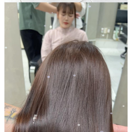
*
*
*
*
*
*
*
*
*
*
*