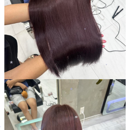
*
*
*
*
*
*
*
*
*
*
*