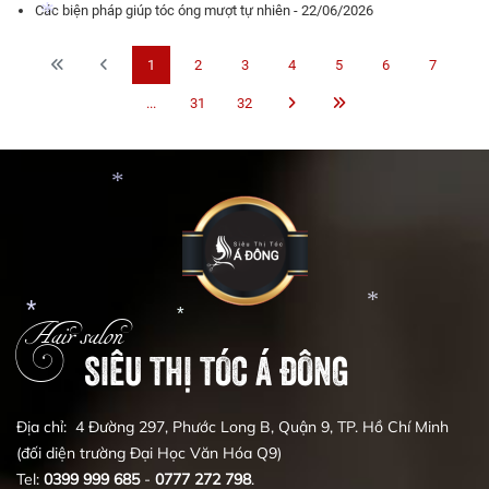
Các biện pháp giúp tóc óng mượt tự nhiên - 22/06/2026
*
*
1
2
3
4
5
6
7
...
31
32
*
*
Hair salon
SIÊU THỊ TÓC Á ĐÔNG
*
*
*
Địa chỉ: 4 Đường 297, Phước Long B, Quận 9, TP. Hồ Chí Minh
(đối diện trường Đại Học Văn Hóa Q9)
Tel:
0399
999
685
-
0777
272
798
.