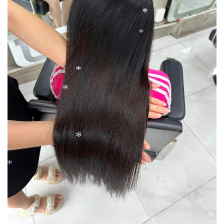
*
*
*
*
*
*
*
*
*
*
*
*