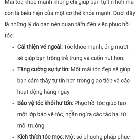
*
Mái tóc khỏe mạnh không chỉ giúp bạn tự tin hơn mà
*
*
*
còn là biểu hiện của một cơ thể khỏe mạnh. Dưới đây
*
*
là những lý do bạn nên quan tâm đến việc phục hồi
tóc:
*
*
Cải thiện vẻ ngoài:
Tóc khỏe mạnh, óng mượt
sẽ giúp bạn trông trẻ trung và cuốn hút hơn.
Tăng cường sự tự tin:
Một mái tóc đẹp sẽ giúp
*
bạn cảm thấy tự tin hơn trong giao tiếp và các
*
*
hoạt động hàng ngày.
*
Bảo vệ tóc khỏi hư tổn:
Phục hồi tóc giúp tạo
*
*
một lớp bảo vệ tóc, ngăn ngừa các tác hại từ
*
môi trường.
Kích thích tóc mọc:
Một số phương pháp phục