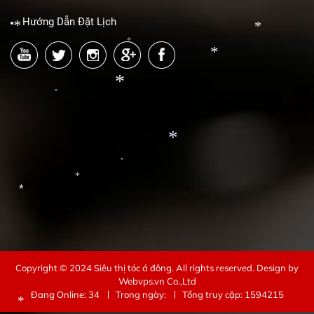
*
Hướng Dẫn Đặt Lịch
*
*
*
*
*
*
*
*
*
*
Copyright © 2024
Siêu thị tóc á đông
. All rights reserved.
Design by
Webvps.vn
Co.,Ltd
Đang Online: 34
Trong ngày:
Tổng truy cập: 1594215