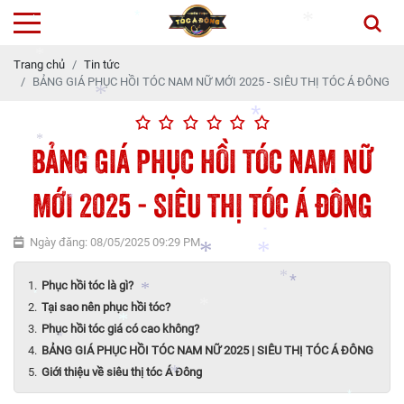
*
*
*
*
Trang chủ
Tin tức
BẢNG GIÁ PHỤC HỒI TÓC NAM NỮ MỚI 2025 - SIÊU THỊ TÓC Á ĐÔNG
*
*
BẢNG GIÁ PHỤC HỒI TÓC NAM NỮ
*
*
*
*
MỚI 2025 - SIÊU THỊ TÓC Á ĐÔNG
*
*
Ngày đăng: 08/05/2025 09:29 PM
*
Phục hồi tóc là gì?
*
*
*
Tại sao nên phục hồi tóc?
*
*
*
Phục hồi tóc giá có cao không?
*
BẢNG GIÁ PHỤC HỒI TÓC NAM NỮ 2025 | SIÊU THỊ TÓC Á ĐÔNG
*
*
Giới thiệu về siêu thị tóc Á Đông