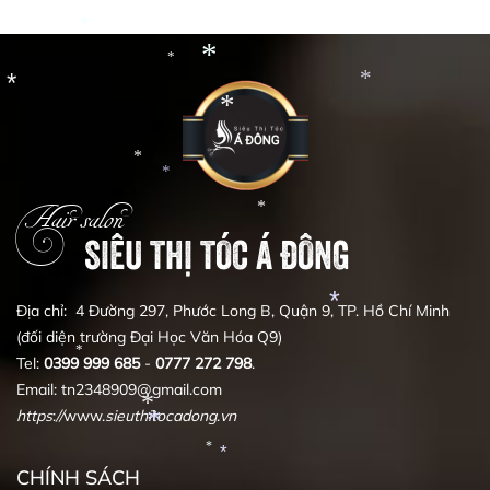
*
*
*
*
*
*
*
*
*
*
Hair salon
SIÊU THỊ TÓC Á ĐÔNG
*
Địa chỉ: 4 Đường 297, Phước Long B, Quận 9, TP. Hồ Chí Minh
(đối diện trường Đại Học Văn Hóa Q9)
*
Tel:
0399
999
685
-
0777
272
798
.
*
Email: tn2348909@gmail.com
https
:
//
www.
sieuthitocadong
.
vn
*
*
CHÍNH SÁCH
*