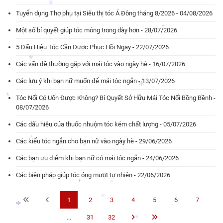
*
*
*
Tuyển dụng Thợ phụ tại Siêu thị tóc Á Đông tháng 8/2026 - 04/08/2026
*
*
Một số bí quyết giúp tóc mỏng trong dày hơn - 28/07/2026
*
5 Dấu Hiệu Tóc Cần Được Phục Hồi Ngay - 22/07/2026
Các vấn đề thường gặp với mái tóc vào ngày hè - 16/07/2026
*
Các lưu ý khi bạn nữ muốn để mái tóc ngắn - 13/07/2026
Tóc Nối Có Uốn Được Không? Bí Quyết Sở Hữu Mái Tóc Nối Bồng Bềnh -
*
08/07/2026
*
*
Các dấu hiệu của thuốc nhuộm tóc kém chất lượng - 05/07/2026
Các kiểu tóc ngắn cho bạn nữ vào ngày hè - 29/06/2026
*
Các bạn ưu điểm khi bạn nữ có mái tóc ngắn - 24/06/2026
*
Các biện pháp giúp tóc óng mượt tự nhiên - 22/06/2026
*
*
*
*
1
2
3
4
5
6
7
*
...
31
32