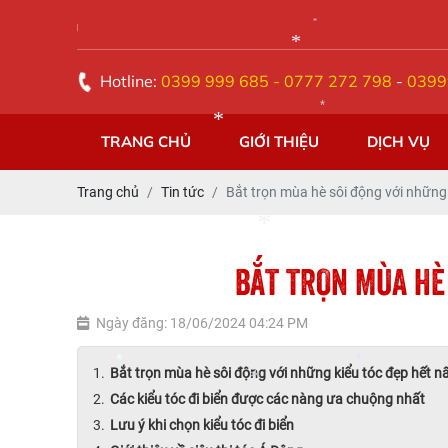
SIÊU THỊ TÓC Á ĐÔ
*
*
*
Hotline:
0399 999 685 - 0777 272 798
-
0399
TRANG CHỦ
GIỚI THIỆU
DỊCH VỤ
*
*
Trang chủ
Tin tức
Bắt trọn mùa hè sôi động với những k
*
BẮT TRỌN MÙA HÈ 
Ngày đăng: 18/06/2024 04:24 PM
Bắt trọn mùa hè sôi động với những kiểu tóc đẹp hết nấc
*
Các kiểu tóc đi biển được các nàng ưa chuộng nhất
*
Lưu ý khi chọn kiểu tóc đi biển