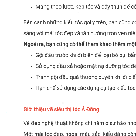
Mang theo lược, kẹp tóc và dây thun để có 
Bên cạnh những kiểu tóc gợi ý trên, bạn cũng c
*
*
sáng với mái tóc đẹp và tận hưởng trọn vẹn ni
*
Ngoài ra, bạn cũng có thể tham khảo thêm một 
Gội đầu trước khi đi biển để loại bỏ bụi bẩ
Sử dụng dầu xả hoặc mặt nạ dưỡng tóc để
Tránh gội đầu quá thường xuyên khi đi biển 
*
Hạn chế sử dụng các dụng cụ tạo kiểu tóc b
Giới thiệu về siêu thị tóc Á Đông
Vẻ đẹp nghệ thuật không chỉ nằm ở sự hào nhoá
*
Một mái tóc đẹp, ngoài màu sắc, kiểu dáng cò
*