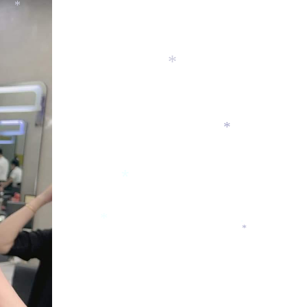
*
*
*
*
*
*
*
*
*