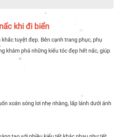
ấc khi đi biển
h khắc tuyệt đẹp. Bên cạnh trang phục, phụ
*
*
cùng khám phá những kiểu tóc đẹp hết nấc, giúp
*
*
n xoăn sóng lơi nhẹ nhàng, lấp lánh dưới ánh
*
áng tạo với nhiều kiểu tết khác nhau như tết