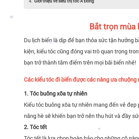
Giới thiệu về siêu thị tóc Á Đông
*
*
Bắt trọn mùa 
Du lịch biển là dịp để bạn thỏa sức tận hưởng 
kiện, kiểu tóc cũng đóng vai trò quan trọng tr
bạn trở thành tâm điểm trên mọi bãi biển nhé!
*
*
Các kiểu tóc đi biển được các nàng ưa chuộng 
1. Tóc buông xõa tự nhiên
*
*
Kiểu tóc buông xõa tự nhiên mang đến vẻ đẹp 
nắng hè sẽ khiến bạn trở nên thu hút và đầy sứ
*
2. Tóc tết
Tóc tết là lựa chọn hoàn hảo cho những cô nàng