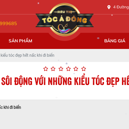
NG
4 Đường 
*
999685
*
*
SẢN PHẨM
BẢNG GIÁ
*
iểu tóc đẹp hết nấc khi đi biển
*
SÔI ĐỘNG VỚI NHỮNG KIỂU TÓC ĐẸP HẾ
*
*
*
 khi đi biển
*
*