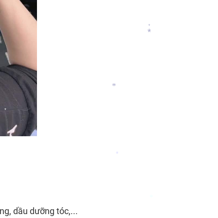
*
*
*
*
*
*
*
g, dầu dưỡng tóc,...