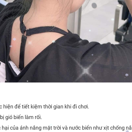
*
*
*
*
*
*
*
*
*
hiện để tiết kiệm thời gian khi đi chơi.
ị gió biển làm rối.
hại của ánh nắng mặt trời và nước biển như xịt chống nắn