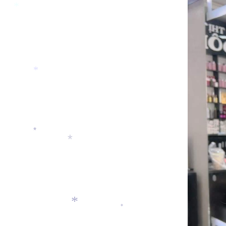
*
*
*
*
*
*
*
*