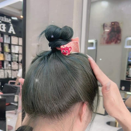
*
*
*
*
*
*