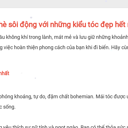
hè sôi động với những kiểu tóc đẹp hết n
*
bầu không khí trong lành, mát mẻ và lưu giữ những khoản
ong việc hoàn thiện phong cách của bạn khi đi biển. Hãy 
*
*
*
nhất
*
phóng khoáng, tự do, đậm chất bohemian. Mái tóc được uố
*
*
c sống.
 yêu thích sự nữ tính và ngọt ngào. Bạn có thể thỏa sức s