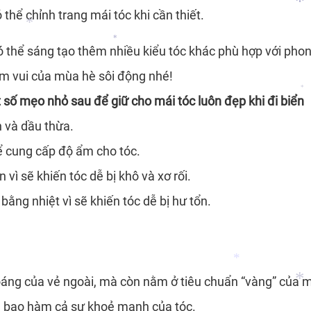
thể chỉnh trang mái tóc khi cần thiết.
ó thể sáng tạo thêm nhiều kiểu tóc khác phù hợp với phong
ềm vui của mùa hè sôi động nhé!
*
*
số mẹo nhỏ sau để giữ cho mái tóc luôn đẹp khi đi biển
*
*
n và dầu thừa.
*
 cung cấp độ ẩm cho tóc.
vì sẽ khiến tóc dễ bị khô và xơ rối.
ằng nhiệt vì sẽ khiến tóc dễ bị hư tổn.
ng của vẻ ngoài, mà còn nằm ở tiêu chuẩn “vàng” của mỗ
n bao hàm cả sự khoẻ mạnh của tóc.