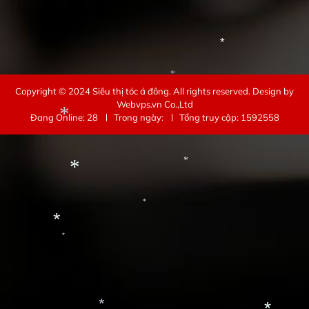
*
*
Copyright © 2024
Siêu thị tóc á đông
. All rights reserved.
Design by
*
Webvps.vn
Co.,Ltd
Đang Online: 28
Trong ngày:
Tổng truy cập: 1592558
*
*
*
*
*
*