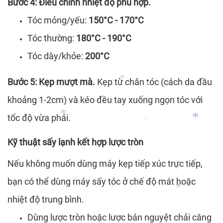
Bước 4: Điều chỉnh nhiệt độ phù hợp.
Tóc mỏng/yếu:
150°C - 170°C
Tóc thường:
180°C - 190°C
*
Tóc dày/khỏe:
200°C
Bước 5: Kẹp mượt mà.
Kẹp từ chân tóc (cách da đầu
khoảng 1-2cm) và kéo đều tay xuống ngọn tóc với
*
tốc độ vừa phải.
*
*
Kỹ thuật sấy lạnh kết hợp lược tròn
Nếu không muốn dùng máy kẹp tiếp xúc trực tiếp,
bạn có thể dùng máy sấy tóc ở chế độ mát hoặc
*
*
*
nhiệt độ trung bình.
*
*
Dùng lược tròn hoặc lược bán nguyệt chải căng