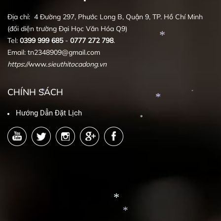
Địa chỉ: 4 Đường 297, Phước Long B, Quận 9, TP. Hồ Chí Minh
(đối diện trường Đại Học Văn Hóa Q9)
*
Tel:
0399
999
685
-
0777
272
798
.
Email: tn2348909@gmail.com
https
:
//
www.
sieuthitocadong
.
vn
CHÍNH SÁCH
*
Hướng Dẫn Đặt Lịch
*
*
*
*