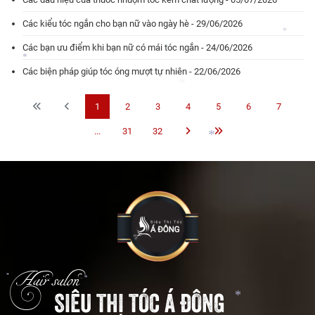
*
Các kiểu tóc ngắn cho bạn nữ vào ngày hè - 29/06/2026
Các bạn ưu điểm khi bạn nữ có mái tóc ngắn - 24/06/2026
*
*
Các biện pháp giúp tóc óng mượt tự nhiên - 22/06/2026
*
*
*
*
1
2
3
4
5
6
7
...
31
32
*
*
Hair salon
SIÊU THỊ TÓC Á ĐÔNG
*
*