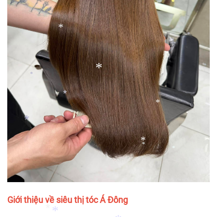
*
*
*
*
*
*
*
*
*
*
*
Giới thiệu về siêu thị tóc Á Đông