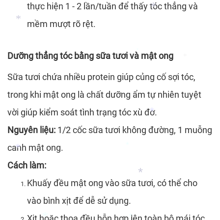
thực hiện 1 - 2 lần/tuần để thấy tóc thẳng và
*
*
mềm mượt rõ rệt.
*
*
*
Dưỡng thẳng tóc bằng sữa tươi và mật ong
*
*
Sữa tươi chứa nhiều protein giúp củng cố sợi tóc,
*
trong khi mật ong là chất dưỡng ẩm tự nhiên tuyệt
*
vời giúp kiểm soát tình trạng tóc xù đơ.
Nguyên liệu:
1/2 cốc sữa tươi không đường, 1 muỗng
canh mật ong.
Cách làm:
*
Khuấy đều mật ong vào sữa tươi, có thể cho
*
vào bình xịt để dễ sử dụng.
*
Xịt hoặc thoa đều hỗn hợp lên toàn bộ mái tóc.