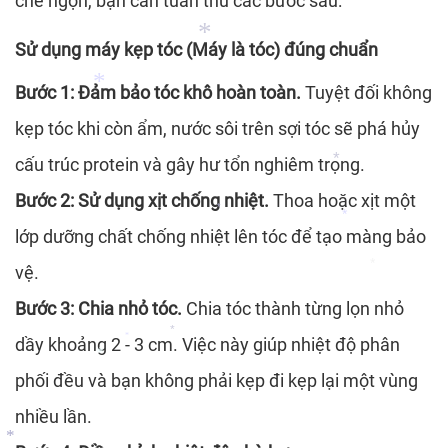
chẻ ngọn, bạn cần tuân thủ các bước sau:
Sử dụng máy kẹp tóc (Máy là tóc) đúng chuẩn
*
Bước 1: Đảm bảo tóc khô hoàn toàn.
Tuyệt đối không
kẹp tóc khi còn ẩm, nước sôi trên sợi tóc sẽ phá hủy
cấu trúc protein và gây hư tổn nghiêm trọng.
*
Bước 2: Sử dụng xịt chống nhiệt.
Thoa hoặc xịt một
*
lớp dưỡng chất chống nhiệt lên tóc để tạo màng bảo
*
*
vệ.
*
Bước 3: Chia nhỏ tóc.
Chia tóc thành từng lọn nhỏ
*
dầy khoảng 2 - 3 cm. Việc này giúp nhiệt độ phân
phối đều và bạn không phải kẹp đi kẹp lại một vùng
*
*
nhiều lần.
*