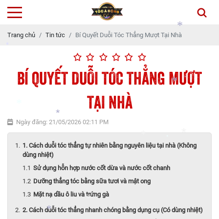
*
Trang chủ
Tin tức
Bí Quyết Duỗi Tóc Thẳng Mượt Tại Nhà
*
BÍ QUYẾT DUỖI TÓC THẲNG MƯỢT
*
*
TẠI NHÀ
*
Ngày đăng: 21/05/2026 02:11 PM
*
1. Cách duỗi tóc thẳng tự nhiên bằng nguyên liệu tại nhà (Không
dùng nhiệt)
*
*
*
Sử dụng hỗn hợp nước cốt dừa và nước cốt chanh
Dưỡng thẳng tóc bằng sữa tươi và mật ong
*
Mặt nạ dầu ô liu và trứng gà
*
2. Cách duỗi tóc thẳng nhanh chóng bằng dụng cụ (Có dùng nhiệt)