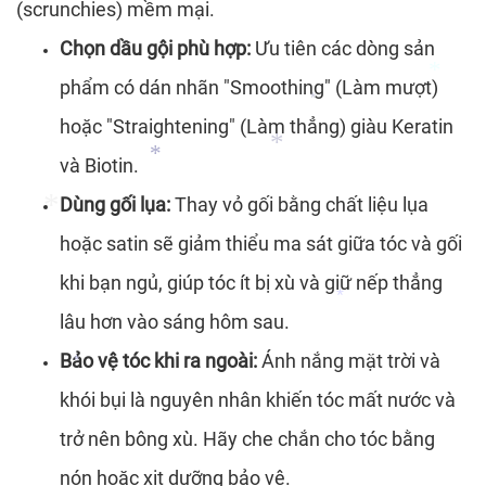
(scrunchies) mềm mại.
Chọn dầu gội phù hợp:
Ưu tiên các dòng sản
phẩm có dán nhãn "Smoothing" (Làm mượt)
hoặc "Straightening" (Làm thẳng) giàu Keratin
và Biotin.
*
*
Dùng gối lụa:
Thay vỏ gối bằng chất liệu lụa
hoặc satin sẽ giảm thiểu ma sát giữa tóc và gối
*
*
khi bạn ngủ, giúp tóc ít bị xù và giữ nếp thẳng
lâu hơn vào sáng hôm sau.
Bảo vệ tóc khi ra ngoài:
Ánh nắng mặt trời và
*
*
khói bụi là nguyên nhân khiến tóc mất nước và
*
*
trở nên bông xù. Hãy che chắn cho tóc bằng
nón hoặc xịt dưỡng bảo vệ.