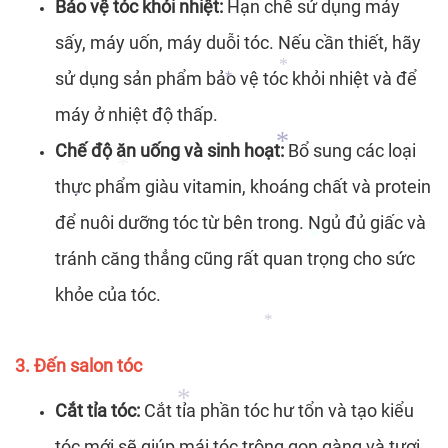
Bảo vệ tóc khỏi nhiệt:
Hạn chế sử dụng máy
sấy, máy uốn, máy duỗi tóc. Nếu cần thiết, hãy
*
sử dụng sản phẩm bảo vệ tóc khỏi nhiệt và để
máy ở nhiệt độ thấp.
*
*
Chế độ ăn uống và sinh hoạt:
Bổ sung các loại
*
thực phẩm giàu vitamin, khoáng chất và protein
để nuôi dưỡng tóc từ bên trong. Ngủ đủ giấc và
*
*
tránh căng thẳng cũng rất quan trọng cho sức
*
khỏe của tóc.
*
3. Đến salon tóc
*
Cắt tỉa tóc:
Cắt tỉa phần tóc hư tổn và tạo kiểu
tóc mới sẽ giúp mái tóc trông gọn gàng và tươi