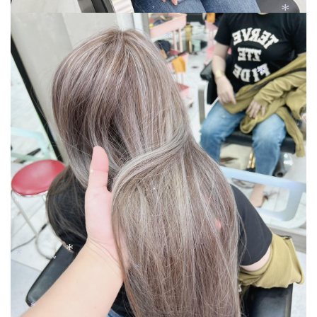
*
*
*
*
*
*
*
*
*
*
*
*