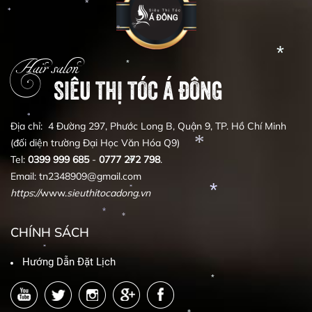
*
*
*
*
*
*
*
Hair salon
SIÊU THỊ TÓC Á ĐÔNG
*
Địa chỉ: 4 Đường 297, Phước Long B, Quận 9, TP. Hồ Chí Minh
*
(đối diện trường Đại Học Văn Hóa Q9)
*
Tel:
0399
999
685
-
0777
272
798
.
Email: tn2348909@gmail.com
https
:
//
www.
sieuthitocadong
.
vn
*
*
*
CHÍNH SÁCH
*
*
Hướng Dẫn Đặt Lịch
*
*