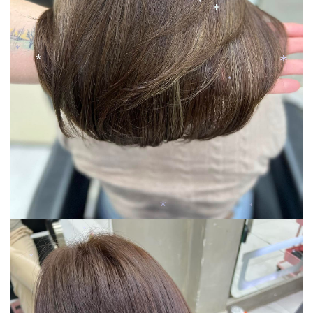
*
*
*
*
*
*
*
*
*
*
*
*
*
*