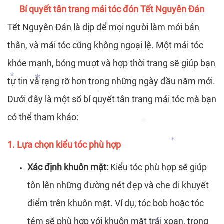
Bí quyết tân trang mái tóc đón Tết Nguyên Đán
*
*
*
*
Tết Nguyên Đán là dịp để mọi người làm mới bản
thân, và mái tóc cũng không ngoại lệ. Một mái tóc
khỏe mạnh, bóng mượt và hợp thời trang sẽ giúp bạn
tự tin và rạng rỡ hơn trong những ngày đầu năm mới.
Dưới đây là một số bí quyết tân trang mái tóc mà bạn
*
*
có thể tham khảo:
*
*
1. Lựa chọn kiểu tóc phù hợp
Xác định khuôn mặt:
Kiểu tóc phù hợp sẽ giúp
*
*
tôn lên những đường nét đẹp và che đi khuyết
*
điểm trên khuôn mặt. Ví dụ, tóc bob hoặc tóc
tém sẽ phù hợp với khuôn mặt trái xoan, trong