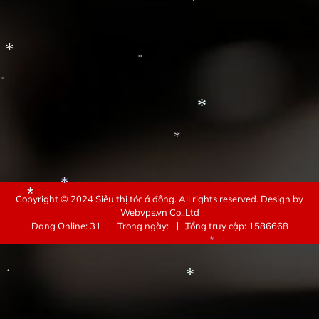
*
*
*
*
*
*
*
Copyright © 2024
Siêu thị tóc á đông
. All rights reserved.
Design by
Webvps.vn
Co.,Ltd
Đang Online: 31
Trong ngày:
Tổng truy cập: 1586668
*
*
*
*