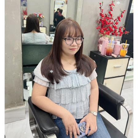
*
*
*
*
*
*