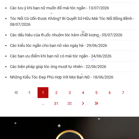
Các lưu ý khi bạn nữ muốn để mái tóc ngắn - 13/07/2026
Tóc Nối Có Uốn Được Không? Bí Quyết Sở Hữu Mái Tóc Nối Bồng Bềnh -
*
*
08/07/2026
*
Các dấu hiệu của thuốc nhuộm tóc kém chất lượng - 05/07/2026
Các kiểu tóc ngắn cho bạn nữ vào ngày hè - 29/06/2026
Các bạn ưu điểm khi bạn nữ có mái tóc ngắn - 24/06/2026
*
*
*
Các biện pháp giúp tóc óng mượt tự nhiên - 22/06/2026
*
Những Kiểu Tóc Đẹp Phù Hợp Với Mọi Bạn Nữ - 18/06/2026
1
2
3
4
5
6
7
*
*
*
...
31
32
*