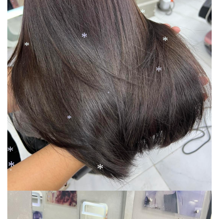
*
*
*
*
*
*
*
*
*
*
*