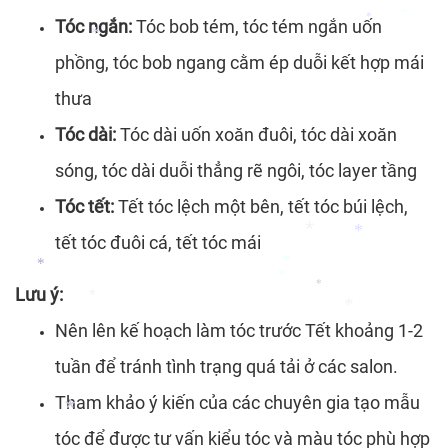
Tóc ngắn:
Tóc bob tém, tóc tém ngắn uốn
phồng, tóc bob ngang cằm ép duỗi kết hợp mái
*
*
thưa
*
*
Tóc dài:
Tóc dài uốn xoăn đuôi, tóc dài xoăn
sóng, tóc dài duỗi thẳng rẽ ngôi, tóc layer tầng
Tóc tết:
Tết tóc lệch một bên, tết tóc búi lệch,
tết tóc đuôi cá, tết tóc mái
Lưu ý:
*
*
*
Nên lên kế hoạch làm tóc trước Tết khoảng 1-2
*
*
*
tuần để tránh tình trạng quá tải ở các salon.
*
*
Tham khảo ý kiến của các chuyên gia tạo mẫu
tóc để được tư vấn kiểu tóc và màu tóc phù hợp