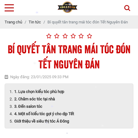
*
Trang chủ
Tin tức
Bí quyết tân trang mái tóc đón Tết Nguyên Đán
*
*
BÍ QUYẾT TÂN TRANG MÁI TÓC ĐÓN
TẾT NGUYÊN ĐÁN
*
Ngày đăng: 23/01/2025 09:33 PM
1. Lựa chọn kiểu tóc phù hợp
*
2. Chăm sóc tóc tại nhà
*
3. Đến salon tóc
4. Một số kiểu tóc gợi ý cho dịp Tết
*
Giới thiệu về siêu thị tóc Á Đông
*