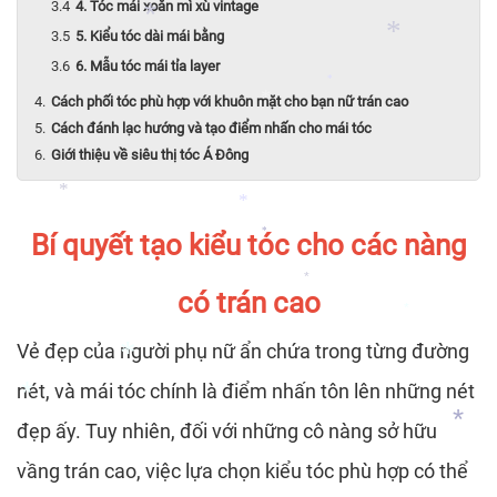
4. Tóc mái xoăn mì xù vintage
5. Kiểu tóc dài mái bằng
6. Mẫu tóc mái tỉa layer
Cách phối tóc phù hợp với khuôn mặt cho bạn nữ trán cao
*
*
*
Cách đánh lạc hướng và tạo điểm nhấn cho mái tóc
Giới thiệu về siêu thị tóc Á Đông
*
Bí quyết tạo kiểu tóc cho các nàng
*
*
*
có trán cao
*
Vẻ đẹp của người phụ nữ ẩn chứa trong từng đường
*
nét, và mái tóc chính là điểm nhấn tôn lên những nét
đẹp ấy. Tuy nhiên, đối với những cô nàng sở hữu
*
vầng trán cao, việc lựa chọn kiểu tóc phù hợp có thể
*