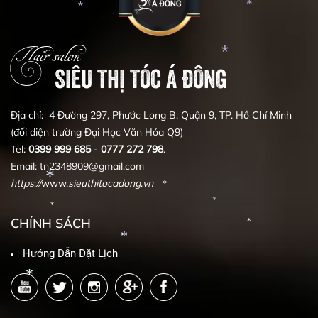
*
*
*
*
*
*
*
Hair salon
SIÊU THỊ TÓC Á ĐÔNG
*
Địa chỉ: 4 Đường 297, Phước Long B, Quận 9, TP. Hồ Chí Minh
(đối diện trường Đại Học Văn Hóa Q9)
Tel:
0399
999
685
-
0777
272
798
.
Email: tn2348909@gmail.com
https
:
//
www.
sieuthitocadong
.
vn
*
CHÍNH SÁCH
*
*
*
*
Hướng Dẫn Đặt Lịch
*