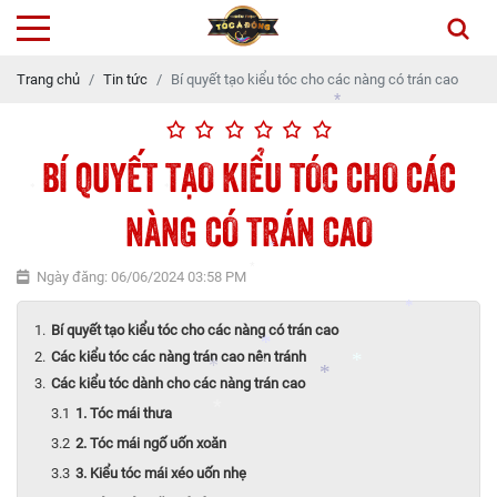
*
Trang chủ
Tin tức
Bí quyết tạo kiểu tóc cho các nàng có trán cao
BÍ QUYẾT TẠO KIỂU TÓC CHO CÁC
*
NÀNG CÓ TRÁN CAO
*
*
*
*
Ngày đăng: 06/06/2024 03:58 PM
*
*
Bí quyết tạo kiểu tóc cho các nàng có trán cao
Các kiểu tóc các nàng trán cao nên tránh
*
Các kiểu tóc dành cho các nàng trán cao
*
*
1. Tóc mái thưa
*
*
*
2. Tóc mái ngố uốn xoăn
3. Kiểu tóc mái xéo uốn nhẹ
*