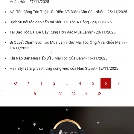
*
Hoàn Hảo - 27/11/2025
Nối Tóc Bằng Tóc Thật: Ưu Điểm Và Điểm Cần Cân Nhắc - 25/11/2025
Dịch vụ nối tóc cao cấp tại Siêu Thị Tóc Á Đông - 23/11/2025
Tại Sao Tóc Lại Dễ Gãy Rụng Hơn Vào Mùa Lạnh? - 20/11/2025
Bí Quyết Chăm Sóc Tóc Mùa Lạnh: Giữ Mái Tóc Óng Ả và Khỏe Mạnh -
*
*
*
18/11/2025
Khi Nào Bạn Nên Hấp Dầu Mái Tóc Của Bạn? - 16/11/2025
Hair Stylist là gì và những công việc của Hair Stylist - 12/11/2025
*
1
2
...
4
5
6
7
*
*
8
...
31
32
*
*
*
*
*