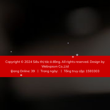
*
*
*
*
*
*
*
Copyright © 2024
Siêu thị tóc á đông
. All rights reserved.
Design by
Webvps.vn
Co.,Ltd
*
Đang Online: 39
Trong ngày:
Tổng truy cập: 1593303
*
*
*
*
*