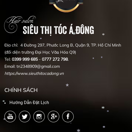
Hair salon
SIÊU THỊ TÓC Á ĐÔNG
*
Địa chỉ: 4 Đường 297, Phước Long B, Quận 9, TP. Hồ Chí Minh
(đối diện trường Đại Học Văn Hóa Q9)
Tel:
0399
999
685
-
0777
272
798
.
*
Email: tn2348909@gmail.com
*
https
:
//
www.
sieuthitocadong
.
vn
*
*
*
*
CHÍNH SÁCH
Hướng Dẫn Đặt Lịch
*
*