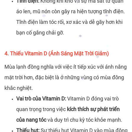
Tĩnh điện:
Không khí khô và sự ma sát từ quần
áo len, mũ nón còn gây ra hiện tượng tĩnh điện.
Tĩnh điện làm tóc rối, xơ xác và dễ gãy hơn khi
bạn cố gắng chải gỡ.
*
*
4. Thiếu Vitamin D (Ánh Sáng Mặt Trời Giảm)
*
Mùa lạnh đồng nghĩa với việc ít tiếp xúc với ánh nắng
*
mặt trời hơn, đặc biệt là ở những vùng có mùa đông
khắc nghiệt.
*
*
Vai trò của Vitamin D:
Vitamin D đóng vai trò
quan trọng trong việc
kích thích sự phát triển
*
của nang tóc
và duy trì chu kỳ tóc khỏe mạnh.
*
Thiếu hụt:
Sự thiếu hụt Vitamin D vào mùa đông