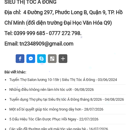
SIÊU THỊ TÓC Á ĐÔNG
Địa chỉ: 4 Đường 297, Phước Long B, Quận 9, TP. Hồ
*
Chí Minh (đối diện trường Đại Học Văn Hóa Q9)
Tel: 0399 999 685 - 0777 272 798.
*
Email: tn2348909@gmail.com
*
*
*
Bài viết khác:
*
Tuyển Thợ Salon lương 10-15tr | Siêu Thị Tóc Á Đông - 03/06/2024
*
Những điều không nên làm khi tóc ướt - 06/08/2026
*
Tuyển dụng Thợ phụ tại Siêu thị tóc Á Đông tháng 8/2026 - 04/08/2026
*
*
*
Một số bí quyết giúp tóc mỏng trong dày hơn - 28/07/2026
*
5 Dấu Hiệu Tóc Cần Được Phục Hồi Ngay - 22/07/2026
*
Các vấn đề thường gặp với mái tóc vào ngày hè - 16/07/2026