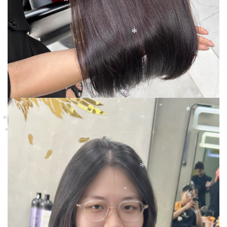
*
*
*
*
*
*
*
*
*
*
*
*
*
*