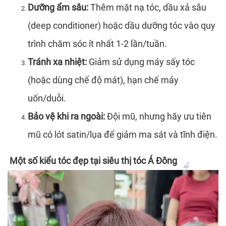
*
Dưỡng ẩm sâu:
Thêm mặt nạ tóc, dầu xả sâu
(deep conditioner) hoặc dầu dưỡng tóc vào quy
trình chăm sóc ít nhất 1-2 lần/tuần.
*
*
Tránh xa nhiệt:
Giảm sử dụng máy sấy tóc
(hoặc dùng chế độ mát), hạn chế máy
*
uốn/duỗi.
Bảo vệ khi ra ngoài:
Đội mũ, nhưng hãy ưu tiên
mũ có lót satin/lụa để giảm ma sát và tĩnh điện.
Một số kiểu tóc đẹp tại siêu thị tóc Á Đông
*