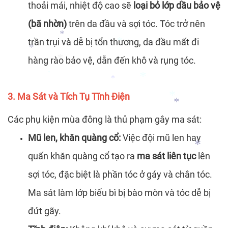
thoải mái, nhiệt độ cao sẽ
loại bỏ lớp dầu bảo vệ
*
*
(bã nhờn)
trên da đầu và sợi tóc. Tóc trở nên
trần trụi và dễ bị tổn thương, da đầu mất đi
hàng rào bảo vệ, dẫn đến khô và rụng tóc.
*
3. Ma Sát và Tích Tụ Tĩnh Điện
*
*
*
Các phụ kiện mùa đông là thủ phạm gây ma sát:
*
*
Mũ len, khăn quàng cổ:
Việc đội mũ len hay
*
quấn khăn quàng cổ tạo ra
ma sát liên tục
lên
*
*
sợi tóc, đặc biệt là phần tóc ở gáy và chân tóc.
Ma sát làm lớp biểu bì bị bào mòn và tóc dễ bị
đứt gãy.
*