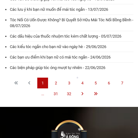
*
*
Các lưu ý khi bạn nữ muốn để mái tóc ngắn - 13/07/2026
*
*
*
Tóc Nối Có Uốn Được Không? Bí Quyết Sở Hữu Mái Tóc Nối Bồng Bềnh -
08/07/2026
Các dấu hiệu của thuốc nhuộm tóc kém chất lượng - 05/07/2026
Các kiểu tóc ngắn cho bạn nữ vào ngày hè - 29/06/2026
Các bạn ưu điểm khi bạn nữ có mái tóc ngắn - 24/06/2026
Các biện pháp giúp tóc óng mượt tự nhiên - 22/06/2026
1
2
3
4
5
6
7
...
31
32
*