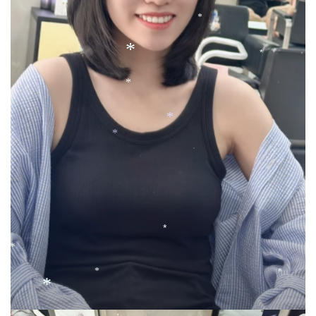
*
*
*
*
*
*
*
*
*
*
*
*