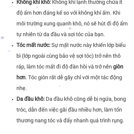
Không khí khô:
Không khí lạnh thường chứa ít
*
độ ẩm hơn đáng kể so với không khí ấm. Khi
*
môi trường xung quanh khô, nó sẽ hút đi độ ẩm
*
*
tự nhiên từ da đầu và sợi tóc của bạn.
Tóc mất nước:
Sự mất nước này khiến lớp biểu
bì (lớp ngoài cùng bảo vệ sợi tóc) trở nên thô
*
*
ráp, làm tóc mất đi độ đàn hồi và trở nên
giòn
hơn
. Tóc giòn rất dễ gãy chỉ với một tác động
*
*
nhẹ.
*
*
*
Da đầu khô:
Da đầu khô cũng dễ bị ngứa, bong
*
tróc, dẫn đến việc gãi đầu nhiều hơn, làm tổn
*
*
thương nang tóc và đẩy nhanh quá trình rụng.