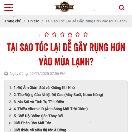
Trang chủ
Tin tức
Tại Sao Tóc Lại Dễ Gãy Rụng Hơn Vào Mùa Lạnh?
*
*
*
*
*
*
TẠI SAO TÓC LẠI DỄ GÃY RỤNG HƠN
*
VÀO MÙA LẠNH?
*
Ngày đăng: 20/11/2025 07:56 PM
*
*
*
1. Độ Ẩm Giảm Sút và Không Khí Khô
*
*
2. Tác Động Của Nhiệt Độ Cao (Máy Sưởi, Nước Nóng)
3. Ma Sát và Tích Tụ Tĩnh Điện
4. Thiếu Vitamin D (Ánh Sáng Mặt Trời Giảm)
5. Chế Độ Chăm Sóc Thay Đổi
Giải Pháp Cho Mái Tóc
Giới thiệu về siêu thị tóc Á Đông