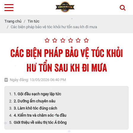
*
*
*
Trang chủ
Tin tức
*
Các biện pháp bảo vệ tóc khỏi hư tổn sau kh đi mưa
*
*
CÁC BIỆN PHÁP BẢO VỆ TÓC KHỎI
*
*
*
*
HƯ TỔN SAU KH ĐI MƯA
Ngày đăng: 13/05/2026 06:40 PM
*
*
*
*
*
1. Gội đầu sạch ngay lập tức
2. Dưỡng ẩm chuyên sâu
3. Làm khô tóc đúng cách
*
4. Kiểm tra và chăm sóc da đầu
Giới thiệu về siêu thị tóc Á Đông