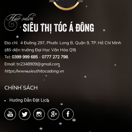
*
Hair salon
SIÊU THỊ TÓC Á ĐÔNG
*
*
Địa chỉ: 4 Đường 297, Phước Long B, Quận 9, TP. Hồ Chí Minh
*
*
(đối diện trường Đại Học Văn Hóa Q9)
Tel:
0399
999
685
-
0777
272
798
.
*
Email: tn2348909@gmail.com
https
:
//
www.
sieuthitocadong
.
vn
*
*
CHÍNH SÁCH
*
*
*
Hướng Dẫn Đặt Lịch
*
*
*
*