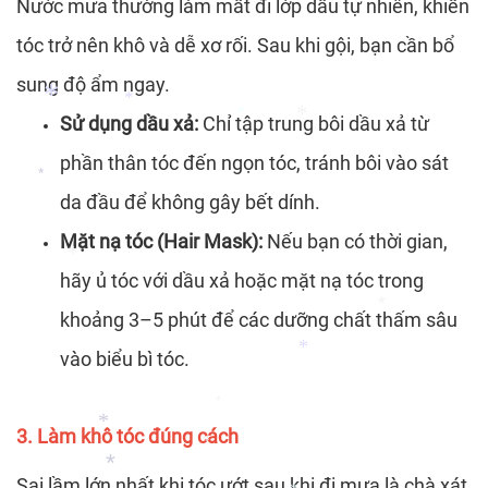
Nước mưa thường làm mất đi lớp dầu tự nhiên, khiến
tóc trở nên khô và dễ xơ rối. Sau khi gội, bạn cần bổ
*
sung độ ẩm ngay.
Sử dụng dầu xả:
Chỉ tập trung bôi dầu xả từ
phần thân tóc đến ngọn tóc, tránh bôi vào sát
*
*
da đầu để không gây bết dính.
*
Mặt nạ tóc (Hair Mask):
Nếu bạn có thời gian,
*
*
hãy ủ tóc với dầu xả hoặc mặt nạ tóc trong
khoảng 3–5 phút để các dưỡng chất thấm sâu
vào biểu bì tóc.
*
*
3. Làm khô tóc đúng cách
*
*
Sai lầm lớn nhất khi tóc ướt sau khi đi mưa là chà xát