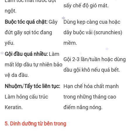
Làm tóc mất nước đột
sấy chế độ gió mát.
*
ngột.
*
*
Buộc tóc quá chặt:
Gây
Dùng kẹp càng cua hoặc
đứt gãy sợi tóc đang
dây buộc vải (scrunchies)
*
yếu.
mềm.
*
Gội đầu quá nhiều:
Làm
Gội 2-3 lần/tuần hoặc dùng
mất lớp dầu tự nhiên bảo
dầu gội khô nếu quá bết.
vệ da đầu.
*
Nhuộm/Tẩy tóc liên tục:
Hạn chế hóa chất mạnh
*
*
Làm hỏng cấu trúc
trong những tháng cao
Keratin.
điểm nắng nóng.
*
5. Dinh dưỡng từ bên trong