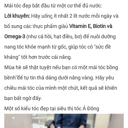
Mái tóc đẹp bắt đầu từ một cơ thể đủ nước:
Lời khuyên:
Hãy uống ít nhất 2 lít nước mỗi ngày và
bổ sung các thực phẩm giàu
Vitamin E, Biotin và
Omega-3
(như cá hồi, hạt điều, bơ) để nuôi dưỡng
*
nang tóc khỏe mạnh từ gốc, giúp tóc có "sức đề
*
*
kháng" tốt hơn trước cái nắng.
Mùa hè sẽ thật tuyệt nếu bạn có một mái tóc bồng
bềnh để tự tin thả dáng dưới nắng vàng. Hãy yêu
chiều mái tóc của mình một chút, kết quả sẽ khiến
*
bạn bất ngờ đấy.
*
Một số kiểu tóc đẹp tại siêu thị tóc Á Đông
*
*