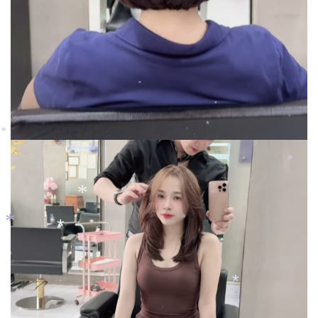
*
*
*
*
*
*
*
*
*
*
*