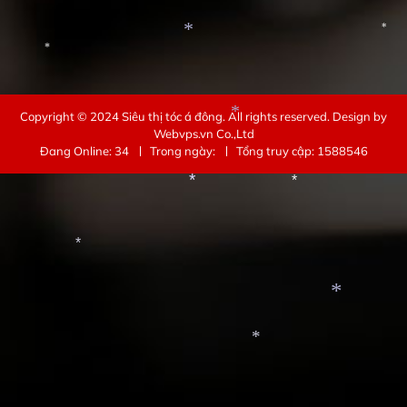
*
*
*
*
*
*
Copyright © 2024
Siêu thị tóc á đông
. All rights reserved.
Design by
Webvps.vn
Co.,Ltd
Đang Online: 34
Trong ngày:
Tổng truy cập: 1588546
*
*
*
*
*