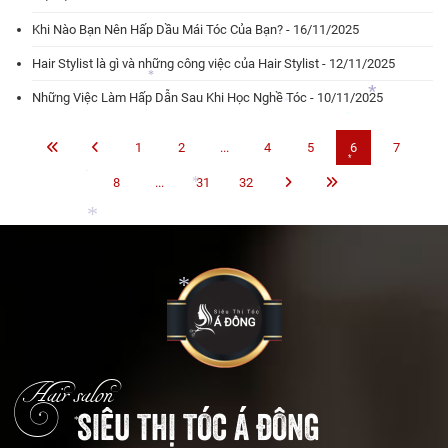
Khi Nào Bạn Nên Hấp Dầu Mái Tóc Của Bạn? - 16/11/2025
*
Hair Stylist là gì và những công việc của Hair Stylist - 12/11/2025
Những Việc Làm Hấp Dẫn Sau Khi Học Nghề Tóc - 10/11/2025
*
*
1
2
...
4
5
6
7
*
*
8
...
31
32
*
*
*
*
*
Hair salon
SIÊU THỊ TÓC Á ĐÔNG