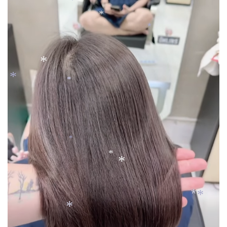
*
*
*
*
*
*
*
*
*
*
*
*