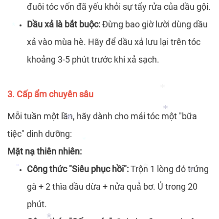
*
đuôi tóc vốn đã yếu khỏi sự tẩy rửa của dầu gội.
*
Dầu xả là bắt buộc:
Đừng bao giờ lười dùng dầu
*
xả vào mùa hè. Hãy để dầu xả lưu lại trên tóc
khoảng 3-5 phút trước khi xả sạch.
*
3. Cấp ẩm chuyên sâu
Mỗi tuần một lần, hãy dành cho mái tóc một "bữa
*
tiệc" dinh dưỡng:
*
Mặt nạ thiên nhiên:
*
Công thức "Siêu phục hồi":
Trộn 1 lòng đỏ trứng
*
gà + 2 thìa dầu dừa + nửa quả bơ. Ủ trong 20
*
*
phút.
*
*