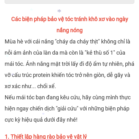
*
*
*
*
Các biện pháp bảo vệ tóc tránh khô xơ vào ngày
*
nắng nóng
*
Mùa hè với cái nắng "cháy da cháy thịt" không chỉ là
*
*
nỗi ám ảnh của làn da mà còn là "kẻ thù số 1" của
mái tóc. Ánh nắng mặt trời lấy đi độ ẩm tự nhiên, phá
vỡ cấu trúc protein khiến tóc trở nên giòn, dễ gãy và
xơ xác như... chổi xể.
*
*
Nếu mái tóc bạn đang kêu cứu, hãy cùng mình thực
*
hiện ngay chiến dịch "giải cứu" với những biện pháp
*
cực kỳ hiệu quả dưới đây nhé!
1. Thiết lập hàng rào bảo vệ vật lý
*