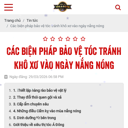
*
*
Trang chủ
Tin tức
*
Các biện pháp bảo vệ tóc tránh khô xơ vào ngày nắng nóng
*
*
*
CÁC BIỆN PHÁP BẢO VỆ TÓC TRÁNH
*
*
*
*
*
KHÔ XƠ VÀO NGÀY NẮNG NÓNG
*
Ngày đăng: 29/03/2026 06:58 PM
*
1. Thiết lập hàng rào bảo vệ vật lý
*
2. Thay đổi thói quen gội và xả
*
*
3. Cấp ẩm chuyên sâu
*
*
*
4. Những điều Cấm kỵ vào mùa nắng nóng
*
5. Dinh dưỡng từ bên trong
*
Giới thiệu về siêu thị tóc Á Đông