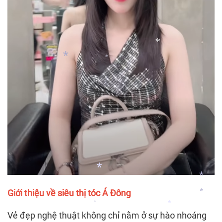
*
*
*
*
Giới thiệu về siêu thị tóc Á Đông
*
Vẻ đẹp nghệ thuật không chỉ nằm ở sự hào nhoáng
*
*