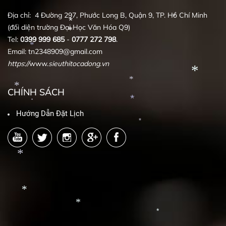
*
Địa chỉ: 4 Đường 297, Phước Long B, Quận 9, TP. Hồ Chí Minh
(đối diện trường Đại Học Văn Hóa Q9)
Tel:
0399
999
685
-
0777
272
798
.
*
Email: tn2348909@gmail.com
*
https
:
//
www.
sieuthitocadong
.
vn
*
*
CHÍNH SÁCH
*
Hướng Dẫn Đặt Lịch
*
*
*
*
*
*