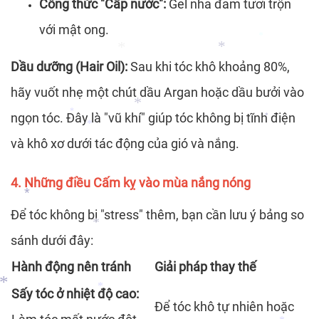
Công thức "Cấp nước":
Gel nha đam tươi trộn
*
với mật ong.
Dầu dưỡng (Hair Oil):
Sau khi tóc khô khoảng 80%,
*
*
hãy vuốt nhẹ một chút dầu Argan hoặc dầu bưởi vào
*
*
ngọn tóc. Đây là "vũ khí" giúp tóc không bị tĩnh điện
và khô xơ dưới tác động của gió và nắng.
*
*
*
*
4. Những điều Cấm kỵ vào mùa nắng nóng
Để tóc không bị "stress" thêm, bạn cần lưu ý bảng so
sánh dưới đây:
*
Hành động nên tránh
Giải pháp thay thế
*
Sấy tóc ở nhiệt độ cao:
Để tóc khô tự nhiên hoặc