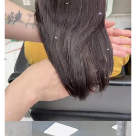
*
*
*
*
*
*
*
*
*
*
*
*