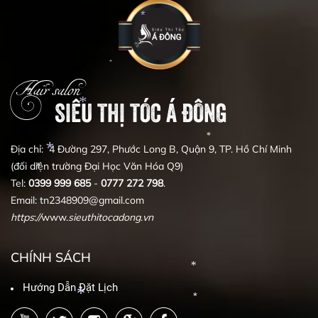
*
*
*
*
Hair salon
*
SIÊU THỊ TÓC Á ĐÔNG
Địa chỉ: 4 Đường 297, Phước Long B, Quận 9, TP. Hồ Chí Minh
*
(đối diện trường Đại Học Văn Hóa Q9)
*
Tel:
0399
999
685
-
0777
272
798
.
*
Email: tn2348909@gmail.com
https
:
//
www.
sieuthitocadong
.
vn
*
*
CHÍNH SÁCH
Hướng Dẫn Đặt Lịch