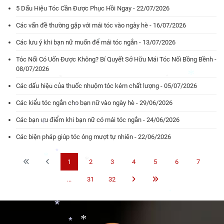
5 Dấu Hiệu Tóc Cần Được Phục Hồi Ngay - 22/07/2026
*
*
Các vấn đề thường gặp với mái tóc vào ngày hè - 16/07/2026
*
*
Các lưu ý khi bạn nữ muốn để mái tóc ngắn - 13/07/2026
Tóc Nối Có Uốn Được Không? Bí Quyết Sở Hữu Mái Tóc Nối Bồng Bềnh -
*
08/07/2026
*
Các dấu hiệu của thuốc nhuộm tóc kém chất lượng - 05/07/2026
Các kiểu tóc ngắn cho bạn nữ vào ngày hè - 29/06/2026
*
*
Các bạn ưu điểm khi bạn nữ có mái tóc ngắn - 24/06/2026
*
Các biện pháp giúp tóc óng mượt tự nhiên - 22/06/2026
*
*
1
2
3
4
5
6
7
*
...
31
32
*
*
*
*