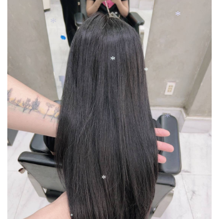
*
*
*
*
*
*