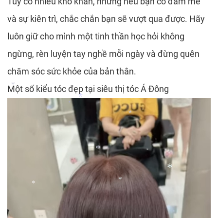
Tuy có nhiều khó khăn, nhưng nếu bạn có đam mê
*
và sự kiên trì, chắc chắn bạn sẽ vượt qua được. Hãy
luôn giữ cho mình một tinh thần học hỏi không
*
ngừng, rèn luyện tay nghề mỗi ngày và đừng quên
*
chăm sóc sức khỏe của bản thân.
Một số kiểu tóc đẹp tại siêu thị tóc Á Đông
*
*
*
*
*
*