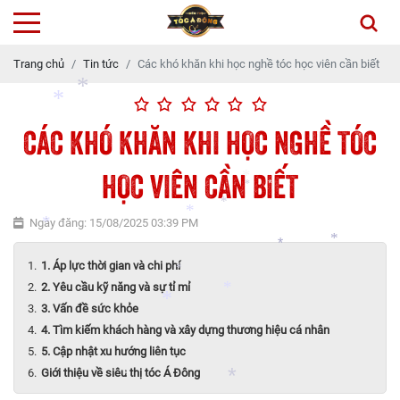
*
Trang chủ
Tin tức
Các khó khăn khi học nghề tóc học viên cần biết
*
CÁC KHÓ KHĂN KHI HỌC NGHỀ TÓC
HỌC VIÊN CẦN BIẾT
*
*
*
Ngày đăng: 15/08/2025 03:39 PM
*
*
*
*
1. Áp lực thời gian và chi phí
*
2. Yêu cầu kỹ năng và sự tỉ mỉ
*
3. Vấn đề sức khỏe
*
*
*
4. Tìm kiếm khách hàng và xây dựng thương hiệu cá nhân
*
5. Cập nhật xu hướng liên tục
Giới thiệu về siêu thị tóc Á Đông
*