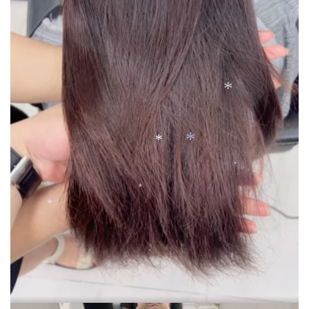
*
*
*
*
*
*
*
*
*
*
*