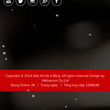
*
*
*
*
*
*
*
*
Copyright © 2024
Siêu thị tóc á đông
. All rights reserved.
Design by
*
Webvps.vn
Co.,Ltd
*
Đang Online: 39
Trong ngày:
Tổng truy cập: 1588546
*
*