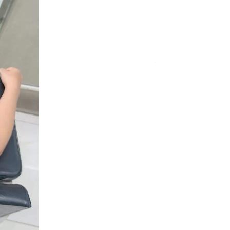
*
*
*
*