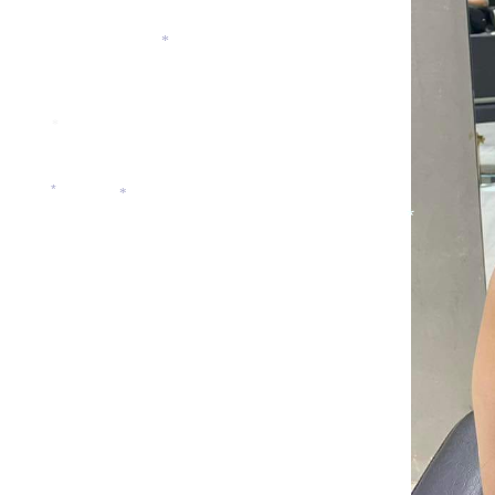
*
*
*
*
*