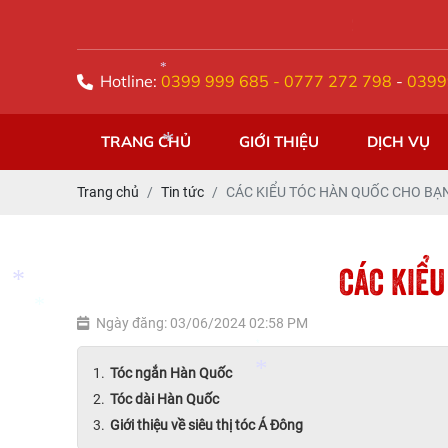
SIÊU THỊ TÓC Á ĐÔNG
Hotline:
0399 999 685 - 0777 272 798
-
0399
*
TRANG CHỦ
GIỚI THIỆU
DỊCH VỤ
*
*
Trang chủ
Tin tức
CÁC KIỂU TÓC HÀN QUỐC CHO BẠN
CÁC KIỂU
*
Ngày đăng: 03/06/2024 02:58 PM
Tóc ngắn Hàn Quốc
Tóc dài Hàn Quốc
*
Giới thiệu về siêu thị tóc Á Đông
*
*