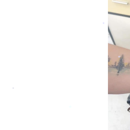
*
*
*
*
*