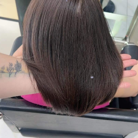
*
*
*