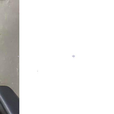
*
*
*
*
*
*