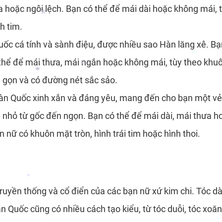
a hoặc ngôi lệch. Bạn có thể để mái dài hoặc không mái, t
*
h tim.
*
uốc cá tính và sành điệu, được nhiều sao Hàn lăng xê. Bạ
*
thể để mái thưa, mái ngắn hoặc không mái, tùy theo khu
 gọn và có đường nét sắc sảo.
Hàn Quốc xinh xắn và đáng yêu, mang đến cho bạn một vẻ 
*
*
nhỏ từ gốc đến ngọn. Bạn có thể để mái dài, mái thưa ho
*
*
*
 nữ có khuôn mặt tròn, hình trái tim hoặc hình thoi.
truyền thống và cổ điển của các bạn nữ xứ kim chi. Tóc
 Quốc cũng có nhiều cách tạo kiểu, từ tóc duỗi, tóc xoăn,