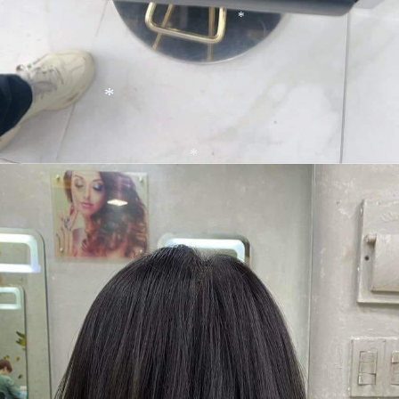
*
*
*