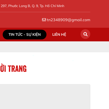
297, Phước Long B, Q. 9, Tp. Hồ Chí Minh
tn2348909@gmail.com
TIN TỨC - SỰ KIỆN
LIÊN HỆ
HỜI TRANG
*
*