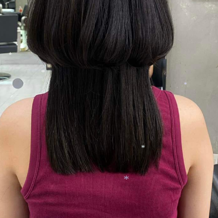
*
*
*
*