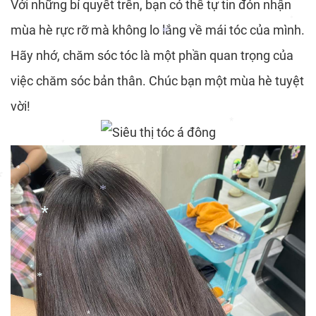
Với những bí quyết trên, bạn có thể tự tin đón nhận
mùa hè rực rỡ mà không lo lắng về mái tóc của mình.
*
Hãy nhớ, chăm sóc tóc là một phần quan trọng của
*
việc chăm sóc bản thân. Chúc bạn một mùa hè tuyệt
vời!
*
*
*
*
*
*
*
*