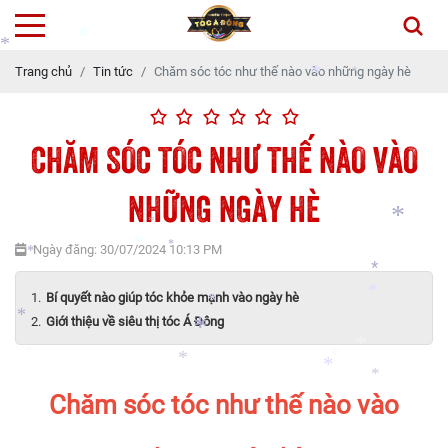
*
*
Trang chủ
Tin tức
Chăm sóc tóc như thế nào vào những ngày hè
*
*
*
*
*
CHĂM SÓC TÓC NHƯ THẾ NÀO VÀO
*
NHỮNG NGÀY HÈ
*
*
*
Ngày đăng: 30/07/2024 10:13 PM
*
*
*
*
Bí quyết nào giúp tóc khỏe mạnh vào ngày hè
*
*
Giới thiệu về siêu thị tóc Á Đông
*
*
*
*
*
Chăm sóc tóc như thế nào vào
*
*
*
*
*