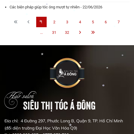
Các biện pháp giúp tóc óng mượt tự nhiên - 22/06/2026
*
*
1
2
3
4
5
6
7
*
*
...
31
32
*
*
*
*
*
*
Hair salon
*
SIÊU THỊ TÓC Á ĐÔNG
Địa chỉ: 4 Đường 297, Phước Long B, Quận 9, TP. Hồ Chí Minh
(đối diện trường Đại Học Văn Hóa Q9)