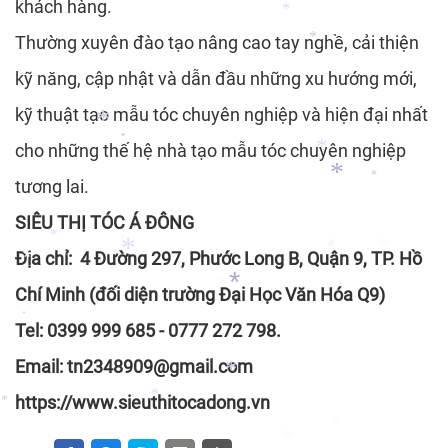
*
khách hàng.
*
Thường xuyên đào tạo nâng cao tay nghề, cải thiện
*
kỹ năng, cập nhật và dẫn đầu những xu hướng mới,
*
kỹ thuật tạo mẫu tóc chuyên nghiệp và hiện đại nhất
cho những thế hệ nhà tạo mẫu tóc chuyên nghiệp
*
tương lai.
*
*
*
SIÊU THỊ TÓC Á ĐÔNG
*
Địa chỉ: 4 Đường 297, Phước Long B, Quận 9, TP. Hồ
*
Chí Minh (đối diện trường Đại Học Văn Hóa Q9)
*
*
*
*
*
Tel: 0399 999 685 - 0777 272 798.
*
*
Email: tn2348909@gmail.com
https://www.sieuthitocadong.vn
*
*