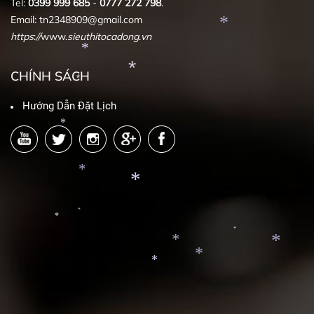
Tel:
0399
999
685
-
0777
272
798
.
*
Email: tn2348909@gmail.com
*
https
:
//
www.
sieuthitocadong
.
vn
*
CHÍNH SÁCH
*
*
Hướng Dẫn Đặt Lịch
*
*
*
*
*
*
*
*
*
*
*