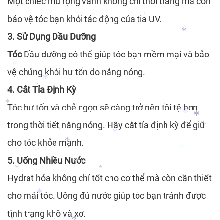
Một chiếc mũ rộng vành không chỉ thời trang mà còn
*
bảo vệ tóc bạn khỏi tác động của tia UV.
*
3. Sử Dụng Dầu Dưỡng
*
Tóc
Dầu dưỡng có thể giúp tóc bạn mềm mại và bảo
*
vệ chúng khỏi hư tổn do nắng nóng.
*
4. Cắt Tỉa Định Kỳ
*
*
Tóc hư tổn và chẻ ngọn sẽ càng trở nên tồi tệ hơn
*
trong thời tiết nắng nóng. Hãy cắt tỉa định kỳ để giữ
*
*
cho tóc khỏe mạnh.
*
*
*
*
5. Uống Nhiều Nước
*
Hydrat hóa không chỉ tốt cho cơ thể mà còn cần thiết
*
*
*
*
cho mái tóc. Uống đủ nước giúp tóc bạn tránh được
tình trạng khô và xơ.