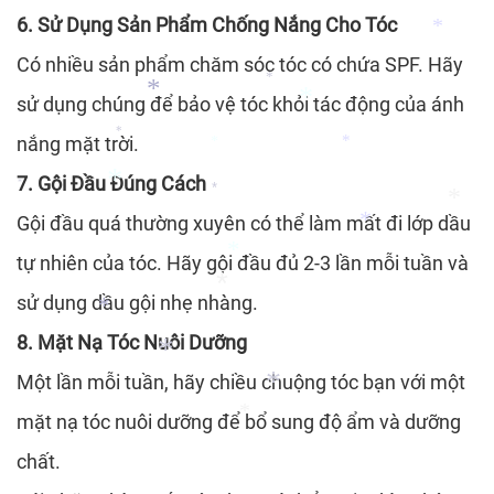
*
6. Sử Dụng Sản Phẩm Chống Nắng Cho Tóc
*
*
Có nhiều sản phẩm chăm sóc tóc có chứa SPF. Hãy
*
sử dụng chúng để bảo vệ tóc khỏi tác động của ánh
*
nắng mặt trời.
*
*
*
7. Gội Đầu Đúng Cách
*
*
*
Gội đầu quá thường xuyên có thể làm mất đi lớp dầu
*
*
tự nhiên của tóc. Hãy gội đầu đủ 2-3 lần mỗi tuần và
*
*
sử dụng dầu gội nhẹ nhàng.
*
8. Mặt Nạ Tóc Nuôi Dưỡng
*
*
Một lần mỗi tuần, hãy chiều chuộng tóc bạn với một
mặt nạ tóc nuôi dưỡng để bổ sung độ ẩm và dưỡng
*
*
chất.
*