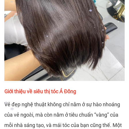
*
*
*
*
*
*
*
*
*
*
*
Giới thiệu về siêu thị tóc Á Đông
Vẻ đẹp nghệ thuật không chỉ nằm ở sự hào nhoáng
của vẻ ngoài, mà còn nằm ở tiêu chuẩn “vàng” của
*
*
mỗi nhà sáng tạo, và mái tóc của bạn cũng thế. Một
*