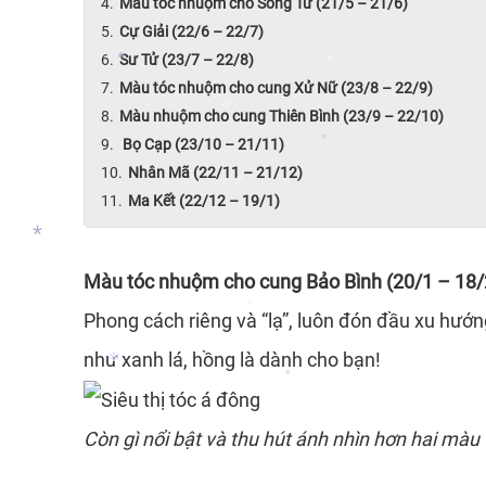
Màu tóc nhuộm cho Song Tử (21/5 – 21/6)
Cự Giải (22/6 – 22/7)
Sư Tử (23/7 – 22/8)
Màu tóc nhuộm cho cung Xử Nữ (23/8 – 22/9)
Màu nhuộm cho cung Thiên Bình (23/9 – 22/10)
*
*
Bọ Cạp (23/10 – 21/11)
*
Nhân Mã (22/11 – 21/12)
*
Ma Kết (22/12 – 19/1)
*
*
*
Màu tóc nhuộm cho cung Bảo Bình (20/1 – 18/
*
Phong cách riêng và “lạ”, luôn đón đầu xu hướ
*
như xanh lá, hồng là dành cho bạn!
*
Còn gì nổi bật và thu hút ánh nhìn hơn hai
màu 
*