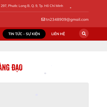
297, Phước Long B, Q. 9, Tp. Hồ Chí Minh
tn2348909@gmail.com
*
*
TIN TỨC - SỰ KIỆN
LIÊN HỆ
*
ÀNG ĐẠO
*
*