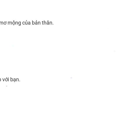
*
*
t mơ mộng của bản thân.
*
*
*
*
 với bạn.
*
*