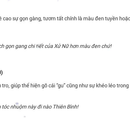
 cao sự gọn gàng, tươm tất chính là màu đen tuyền hoặ
*
*
ách gọn gang chi tiết của Xử Nữ hơn màu đen chứ!
0)
*
*
ro, giúp thể hiện gõ cái “gu” cũng như sự khéo léo trong
u tóc nhuộm này đi nào Thiên Bình!
*