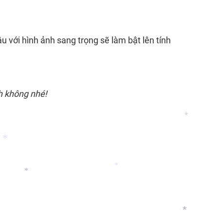
*
*
*
 với hình ảnh sang trọng sẽ làm bật lên tính
h không nhé!
*
*
*
*