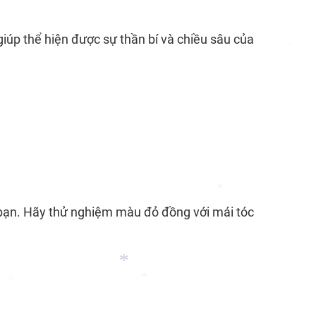
*
*
iúp thể hiện được sự thần bí và chiều sâu của
*
*
bạn. Hãy thử nghiệm màu đỏ đồng với mái tóc
*