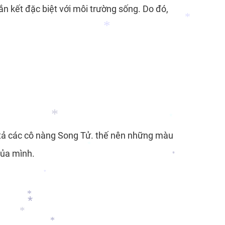
 kết đặc biệt với môi trường sống. Do đó,
*
*
u tả các cô nàng Song Tử. thế nên những màu
của mình.
*
*
*
*
*