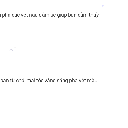
*
g pha các vệt nâu đằm sẽ giúp bạn cảm thấy
*
*
*
*
 bạn từ chối mái tóc vàng sáng pha vệt màu
*
*