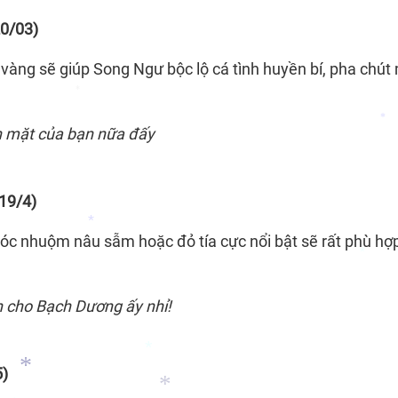
0/03)
àng sẽ giúp Song Ngư bộc lộ cá tình huyền bí, pha chú
n mặt của bạn nữa đấy
*
*
19/4)
tóc nhuộm nâu
sẫm hoặc đỏ tía cực nổi bật sẽ rất phù hợp
*
 cho Bạch Dương ấy nhỉ!
*
5)