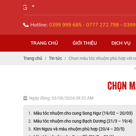
SIÊU THỊ TÓC Á
Hotline:
0399 999 685 - 0777 272 798
-
0399
*
*
*
TRANG CHỦ
GIỚI THIỆU
DỊCH VỤ
*
Trang chủ
Tin tức
Chọn màu tóc nhuộm phù hợp với 
CHỌN M
*
Ngày đăng: 03/06/2024 09:32 AM
*
Màu tóc nhuộm cho cung Song Ngư (19/02 – 20/03)
Màu tóc nhuộm cho cung Bạch Dương (21/3 – 19/4)
*
*
Kim Ngưu và màu nhuộm phù hợp (20/4 – 20/5)
*