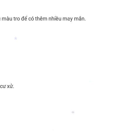
c màu tro để có thêm nhiều may mắn.
*
*
 cư xử.
*