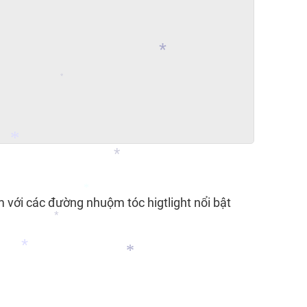
*
*
*
ộm với các đường
nhuộm tóc higtlight
nổi bật
*
*
*
*