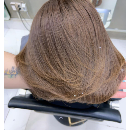
*
*
*
*
*
*