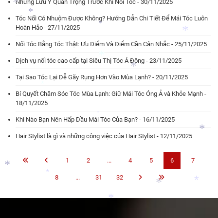
Những Lưu Ý Quan Trọng Trước Khi Nối Tóc - 30/11/2025
Tóc Nối Có Nhuộm Được Không? Hướng Dẫn Chi Tiết Để Mái Tóc Luôn
Hoàn Hảo - 27/11/2025
*
*
Nối Tóc Bằng Tóc Thật: Ưu Điểm Và Điểm Cần Cân Nhắc - 25/11/2025
*
Dịch vụ nối tóc cao cấp tại Siêu Thị Tóc Á Đông - 23/11/2025
*
Tại Sao Tóc Lại Dễ Gãy Rụng Hơn Vào Mùa Lạnh? - 20/11/2025
*
Bí Quyết Chăm Sóc Tóc Mùa Lạnh: Giữ Mái Tóc Óng Ả và Khỏe Mạnh -
*
18/11/2025
*
*
Khi Nào Bạn Nên Hấp Dầu Mái Tóc Của Bạn? - 16/11/2025
*
Hair Stylist là gì và những công việc của Hair Stylist - 12/11/2025
1
2
...
4
5
6
7
*
8
...
31
32
*
*