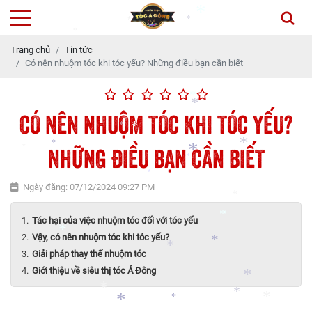
*
*
*
Trang chủ
Tin tức
*
*
Có nên nhuộm tóc khi tóc yếu? Những điều bạn cần biết
*
CÓ NÊN NHUỘM TÓC KHI TÓC YẾU?
*
NHỮNG ĐIỀU BẠN CẦN BIẾT
*
*
*
*
*
*
Ngày đăng: 07/12/2024 09:27 PM
*
*
*
Tác hại của việc nhuộm tóc đối với tóc yếu
*
Vậy, có nên nhuộm tóc khi tóc yếu?
Giải pháp thay thế nhuộm tóc
*
Giới thiệu về siêu thị tóc Á Đông
*
*
*