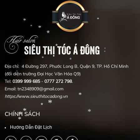
*
*
*
*
*
Hair salon
*
SIÊU THỊ TÓC Á ĐÔNG
*
*
*
*
Địa chỉ: 4 Đường 297, Phước Long B, Quận 9, TP. Hồ Chí Minh
*
*
(đối diện trường Đại Học Văn Hóa Q9)
*
*
*
Tel:
0399
999
685
-
0777
272
798
.
*
Email: tn2348909@gmail.com
https
:
//
www.
sieuthitocadong
.
vn
CHÍNH SÁCH
*
*
Hướng Dẫn Đặt Lịch
*
*
*
*