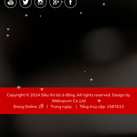
*
*
*
*
*
*
*
*
*
Copyright © 2024
Siêu thị tóc á đông
. All rights reserved.
Design by
*
Webvps.vn
Co.,Ltd
Đang Online: 29
Trong ngày:
Tổng truy cập: 1587613
*
*
*