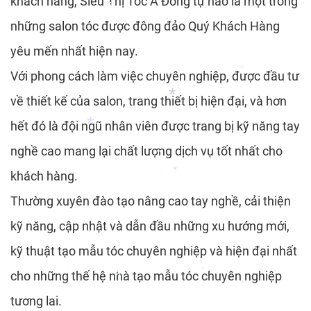
khách hàng, Siêu Thị Tóc Á Đông tự hào là một trong
những salon tóc được đông đảo Quý Khách Hàng
*
*
yêu mến nhất hiện nay.
Với phong cách làm việc chuyên nghiệp, được đầu tư
*
về thiết kế của salon, trang thiết bị hiện đại, và hơn
hết đó là đội ngũ nhân viên được trang bị kỹ năng tay
*
nghề cao mang lại chất lượng dịch vụ tốt nhất cho
khách hàng.
*
Thường xuyên đào tạo nâng cao tay nghề, cải thiện
*
*
*
kỹ năng, cập nhật và dẫn đầu những xu hướng mới,
*
kỹ thuật tạo mẫu tóc chuyên nghiệp và hiện đại nhất
cho những thế hệ nhà tạo mẫu tóc chuyên nghiệp
*
tương lai.
*
*