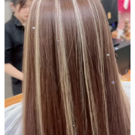
*
*
*
*
*