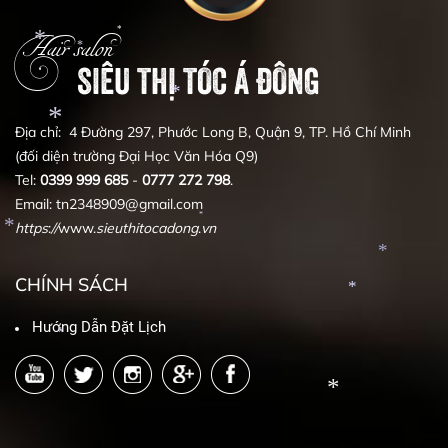
*
*
Hair salon
*
SIÊU THỊ TÓC Á ĐÔNG
*
*
*
Địa chỉ: 4 Đường 297, Phước Long B, Quận 9, TP. Hồ Chí Minh
(đối diện trường Đại Học Văn Hóa Q9)
*
Tel:
0399
999
685
-
0777
272
798
.
*
Email: tn2348909@gmail.com
https
:
//
www.
sieuthitocadong
.
vn
*
*
CHÍNH SÁCH
Hướng Dẫn Đặt Lịch
*
*
*
*