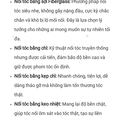
Nối tóc bằng sợi Fiberglass:
Phương pháp nối
*
*
*
tóc siêu nhẹ, không gây nặng đầu, cực kỳ chắc
*
*
chắn và khó bị lộ mối nối. Đây là lựa chọn lý
*
tưởng cho những ai mong muốn sự tự nhiên tối
đa.
*
Nối tóc bằng chì:
Kỹ thuật nối tóc truyền thống
*
*
nhưng được cải tiến, đảm bảo độ bền cao và
*
giữ được phom tóc ổn định.
*
Nối tóc bằng kẹp chì:
Nhanh chóng, tiện lợi, dễ
*
*
dàng tháo gỡ mà không làm tổn thương tóc
*
*
thật.
Nối tóc bằng keo nhiệt:
Mang lại độ bền chặt,
giúp tóc nối ôm sát vào tóc thật, tạo sự liền