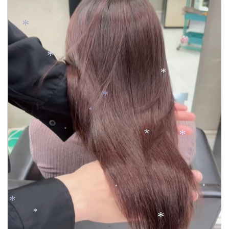
*
*
*
*
*
*
*
*
*
*
*
*
*