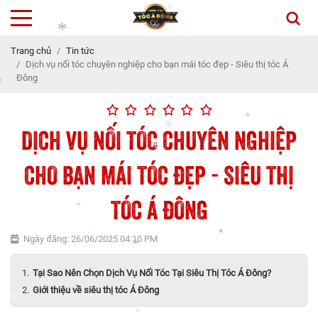
Trang chủ
Tin tức
Dịch vụ nối tóc chuyên nghiệp cho bạn mái tóc đẹp - Siêu thị tóc Á
*
Đông
*
DỊCH VỤ NỐI TÓC CHUYÊN NGHIỆP
*
*
CHO BẠN MÁI TÓC ĐẸP - SIÊU THỊ
*
*
TÓC Á ĐÔNG
*
*
Ngày đăng: 26/06/2025 04:10 PM
*
*
*
Tại Sao Nên Chọn Dịch Vụ Nối Tóc Tại Siêu Thị Tóc Á Đông?
*
Giới thiệu về siêu thị tóc Á Đông
*
*