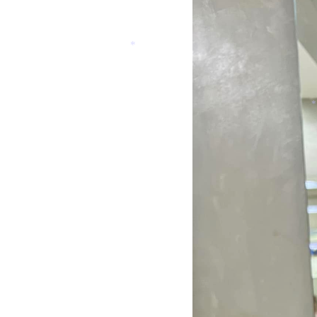
*
*
*