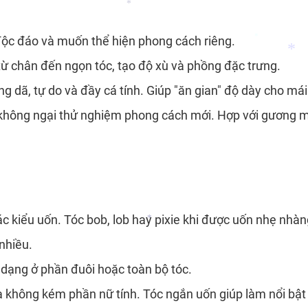
*
độc đáo và muốn thể hiện phong cách riêng.
i từ chân đến ngọn tóc, tạo độ xù và phồng đặc trưng.
*
*
g dã, tự do và đầy cá tính. Giúp "ăn gian" độ dày cho mái
hông ngại thử nghiệm phong cách mới. Hợp với gương mặt 
*
ác kiểu uốn. Tóc bob, lob hay pixie khi được uốn nhẹ nh
nhiều.
dạng ở phần đuôi hoặc toàn bộ tóc.
*
và không kém phần nữ tính. Tóc ngắn uốn giúp làm nổi bậ