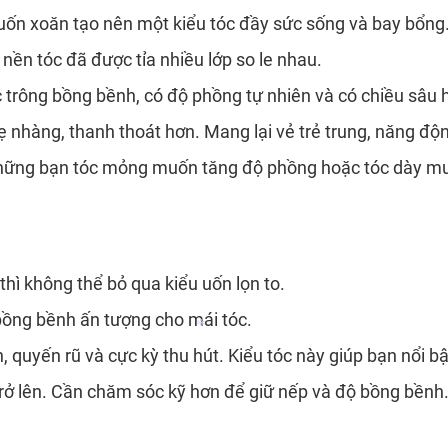
và uốn xoăn tạo nên một kiểu tóc đầy sức sống và bay bổng
nền tóc đã được tỉa nhiều lớp so le nhau.
c trông bồng bềnh, có độ phồng tự nhiên và có chiều sâu
ẹ nhàng, thanh thoát hơn. Mang lại vẻ trẻ trung, năng độ
 Những bạn tóc mỏng muốn tăng độ phồng hoặc tóc dày mu
thì không thể bỏ qua kiểu uốn lọn to.
 bồng bềnh ấn tượng cho mái tóc.
quyến rũ và cực kỳ thu hút. Kiểu tóc này giúp bạn nổi bật
trở lên. Cần chăm sóc kỹ hơn để giữ nếp và độ bồng bềnh