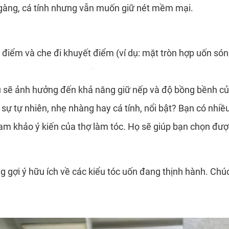
gàng, cá tính nhưng vẫn muốn giữ nét mềm mại.
 điểm và che đi khuyết điểm (ví dụ: mặt tròn hợp uốn són
 sẽ ảnh hưởng đến khả năng giữ nếp và độ bồng bềnh củ
 sự tự nhiên, nhẹ nhàng hay cá tính, nổi bật? Bạn có nhi
*
m khảo ý kiến của thợ làm tóc. Họ sẽ giúp bạn chọn được 
g gợi ý hữu ích về các kiểu tóc uốn đang thịnh hành. Ch