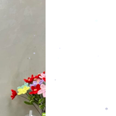
*
*
*
*
*
*
*
*