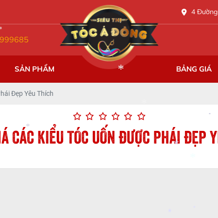
*
4 Đường 
999685
SẢN PHẨM
BẢNG GIÁ
hái Đẹp Yêu Thích
Á CÁC KIỂU TÓC UỐN ĐƯỢC PHÁI ĐẸP Y
*
*
*
*