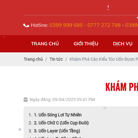
SIÊU THỊ TÓC Á ĐÔNG
Hotline:
0399 999 685 - 0777 272 798
-
0399
TRANG CHỦ
GIỚI THIỆU
DỊCH VỤ
*
Trang chủ
Tin tức
Khám Phá Các Kiểu Tóc Uốn Được P
KHÁM PH
Ngày đăng: 09/04/2025 09:41 PM
1. Uốn Sóng Lơi Tự Nhiên
2. Uốn Chữ C (Uốn Cụp Đuôi)
3. Uốn Layer (Uốn Tầng)