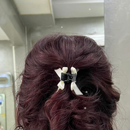
*
*
*