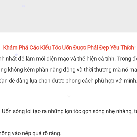
*
*
*
*
Khám Phá Các Kiểu Tóc Uốn Được Phái Đẹp Yêu Thích
*
h nhất để làm mới diện mạo và thể hiện cá tính. Trong đó,
cũng không kém phần năng động và thời thượng mà nó man
bạn dễ dàng lựa chọn được phong cách phù hợp với mình
*
*
*
t. Uốn sóng lơi tạo ra những lọn tóc gợn sóng nhẹ nhàng,
hông vào nếp quá rõ ràng.