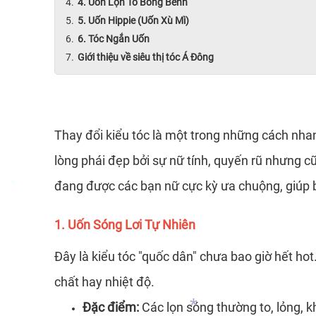
4. Uốn Lọn To Bồng Bềnh
5. Uốn Hippie (Uốn Xù Mì)
6. Tóc Ngắn Uốn
*
*
Giới thiệu về siêu thị tóc Á Đông
*
Thay đổi kiểu tóc là một trong những cách nhan
lòng phái đẹp bởi sự nữ tính, quyến rũ nhưng 
đang được các bạn nữ cực kỳ ưa chuộng, giúp 
1. Uốn Sóng Lơi Tự Nhiên
Đây là kiểu tóc "quốc dân" chưa bao giờ hết ho
*
chất hay nhiệt độ.
Đặc điểm:
Các lọn sóng thường to, lỏng, k
*