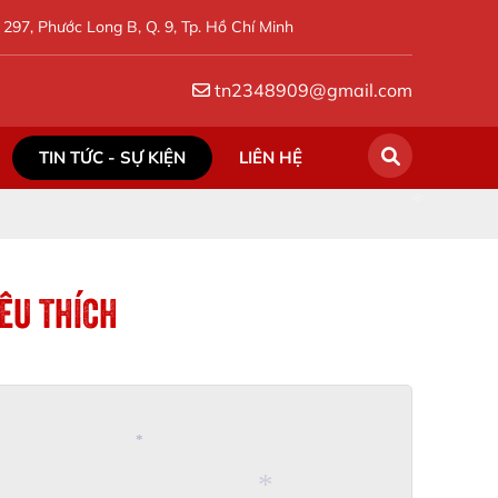
297, Phước Long B, Q. 9, Tp. Hồ Chí Minh
tn2348909@gmail.com
*
TIN TỨC - SỰ KIỆN
LIÊN HỆ
ÊU THÍCH
*