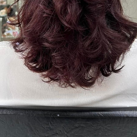
*
*
*
*