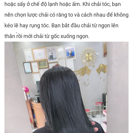
hoặc sấy ở chế độ lạnh hoặc ấm. Khi chải tóc, bạn
nên chọn lược chải có răng to và cách nhau để không
*
kéo lê hay rụng tóc. Bạn bắt đầu chải từ ngọn lên
*
thân rồi mới chải từ gốc xuống ngọn.
*
*
*
*
*
*
*
*
*
*
*
*