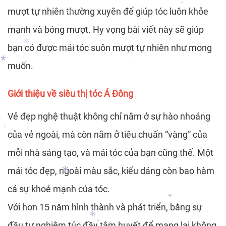
mượt tự nhiên thường xuyên để giúp tóc luôn khỏe
*
mạnh và bóng mượt. Hy vọng bài viết này sẽ giúp
*
bạn có được mái tóc suôn mượt tự nhiên như mong
*
*
muốn.
*
*
Giới thiệu về siêu thị tóc Á Đông
*
*
Vẻ đẹp nghệ thuật không chỉ nằm ở sự hào nhoáng
của vẻ ngoài, mà còn nằm ở tiêu chuẩn “vàng” của
mỗi nhà sáng tạo, và mái tóc của bạn cũng thế. Một
*
*
mái tóc đẹp, ngoài màu sắc, kiểu dáng còn bao hàm
*
cả sự khoẻ mạnh của tóc.
Với hơn 15 năm hình thành và phát triển, bằng sự
*
*
*
đầu tư nghiêm túc đầy tâm huyết để mang lại không