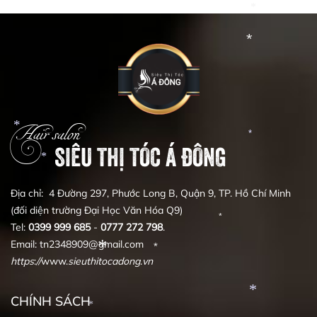
*
*
Hair salon
SIÊU THỊ TÓC Á ĐÔNG
*
*
Địa chỉ: 4 Đường 297, Phước Long B, Quận 9, TP. Hồ Chí Minh
*
(đối diện trường Đại Học Văn Hóa Q9)
Tel:
0399
999
685
-
0777
272
798
.
Email: tn2348909@gmail.com
*
https
:
//
www.
sieuthitocadong
.
vn
*
CHÍNH SÁCH
*