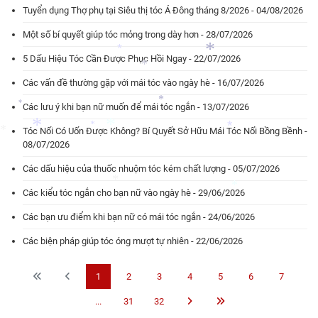
Tuyển dụng Thợ phụ tại Siêu thị tóc Á Đông tháng 8/2026 - 04/08/2026
*
Một số bí quyết giúp tóc mỏng trong dày hơn - 28/07/2026
5 Dấu Hiệu Tóc Cần Được Phục Hồi Ngay - 22/07/2026
Các vấn đề thường gặp với mái tóc vào ngày hè - 16/07/2026
*
*
Các lưu ý khi bạn nữ muốn để mái tóc ngắn - 13/07/2026
*
*
Tóc Nối Có Uốn Được Không? Bí Quyết Sở Hữu Mái Tóc Nối Bồng Bềnh -
*
08/07/2026
*
*
Các dấu hiệu của thuốc nhuộm tóc kém chất lượng - 05/07/2026
*
*
*
Các kiểu tóc ngắn cho bạn nữ vào ngày hè - 29/06/2026
Các bạn ưu điểm khi bạn nữ có mái tóc ngắn - 24/06/2026
*
*
Các biện pháp giúp tóc óng mượt tự nhiên - 22/06/2026
*
1
2
3
4
5
6
7
...
31
32