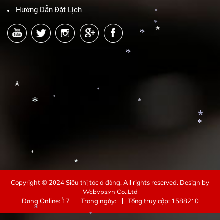
Hướng Dẫn Đặt Lịch
*
*
*
*
*
*
*
*
*
*
*
*
*
*
*
Copyright © 2024
Siêu thị tóc á đông
. All rights reserved.
Design by
Webvps.vn
Co.,Ltd
*
Đang Online: 17
Trong ngày:
Tổng truy cập: 1588210
*