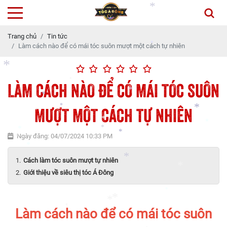
*
*
*
Trang chủ
Tin tức
*
Làm cách nào để có mái tóc suôn mượt một cách tự nhiên
*
LÀM CÁCH NÀO ĐỂ CÓ MÁI TÓC SUÔN
*
MƯỢT MỘT CÁCH TỰ NHIÊN
*
*
*
*
*
Ngày đăng: 04/07/2024 10:33 PM
*
*
*
*
*
*
*
Cách làm tóc suôn mượt tự nhiên
*
Giới thiệu về siêu thị tóc Á Đông
*
*
*
Làm cách nào để có mái tóc suôn
*