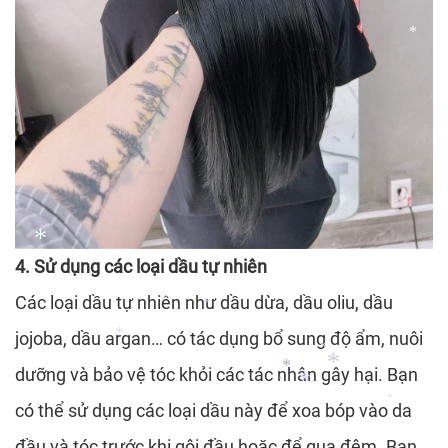
*
*
4. Sử dụng các loại dầu tự nhiên
Các loại dầu tự nhiên như dầu dừa, dầu oliu, dầu
*
jojoba, dầu argan… có tác dụng bổ sung độ ẩm, nuôi
*
*
dưỡng và bảo vệ tóc khỏi các tác nhân gây hại. Bạn
*
*
có thể sử dụng các loại dầu này để xoa bóp vào da
*
*
*
*
đầu và tóc trước khi gội đầu hoặc để qua đêm. Bạn