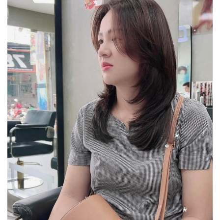
*
*
*
*
*
*
*
*
*
*