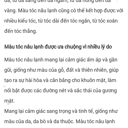
da, từ da sáng đến da ngăm, từ da hồng đến da
*
*
vàng. Màu tóc nâu lạnh cũng có thể kết hợp được với
nhiều kiểu tóc, từ tóc dài đến tóc ngắn, từ tóc xoăn
*
đến tóc thẳng.
*
*
Màu tóc nâu lạnh được ưa chuộng vì nhiều lý do
Màu tóc nâu lạnh mang lại cảm giác ấm áp và gần
gũi, giống như màu của gỗ, đất và thiên nhiên, giúp
tạo ra sự hài hòa và cân bằng cho khuôn mặt, làm
nổi bật được các đường nét và sắc thái của gương
mặt.
*
*
Mang lại cảm giác sang trọng và tinh tế, giống như
*
màu của da, da bò và da thuộc. Màu tóc nâu lạnh