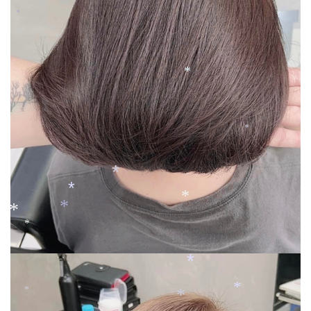
*
*
*
*
*
*
*
*
*
*
*