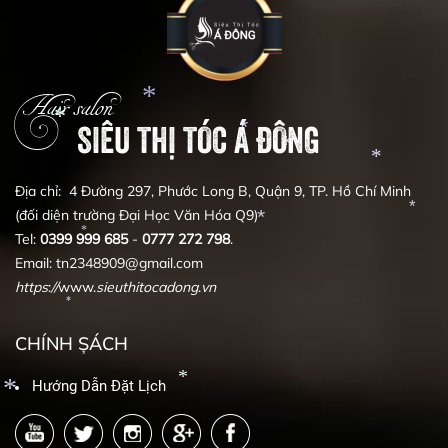
*
*
*
Hair salon
SIÊU THỊ TÓC Á ĐÔNG
Địa chỉ: 4 Đường 297, Phước Long B, Quận 9, TP. Hồ Chí Minh
(đối diện trường Đại Học Văn Hóa Q9)
*
*
*
Tel:
0399
999
685
-
0777
272
798
.
*
*
Email: tn2348909@gmail.com
https
:
//
www.
sieuthitocadong
.
vn
*
*
*
CHÍNH SÁCH
*
Hướng Dẫn Đặt Lịch
*