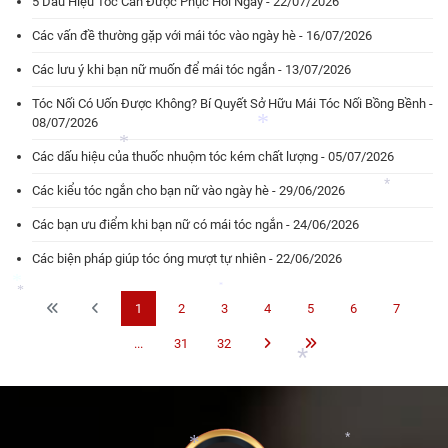
5 Dấu Hiệu Tóc Cần Được Phục Hồi Ngay - 22/07/2026
*
*
Các vấn đề thường gặp với mái tóc vào ngày hè - 16/07/2026
*
Các lưu ý khi bạn nữ muốn để mái tóc ngắn - 13/07/2026
Tóc Nối Có Uốn Được Không? Bí Quyết Sở Hữu Mái Tóc Nối Bồng Bềnh -
08/07/2026
Các dấu hiệu của thuốc nhuộm tóc kém chất lượng - 05/07/2026
Các kiểu tóc ngắn cho bạn nữ vào ngày hè - 29/06/2026
Các bạn ưu điểm khi bạn nữ có mái tóc ngắn - 24/06/2026
*
*
Các biện pháp giúp tóc óng mượt tự nhiên - 22/06/2026
*
1
2
3
4
5
6
7
*
...
31
32
*
*