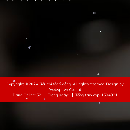
*
*
*
*
*
*
Copyright © 2024
Siêu thị tóc á đông
. All rights reserved.
Design by
*
Webvps.vn
Co.,Ltd
Đang Online: 52
Trong ngày:
Tổng truy cập: 1594881
*
*
*
*