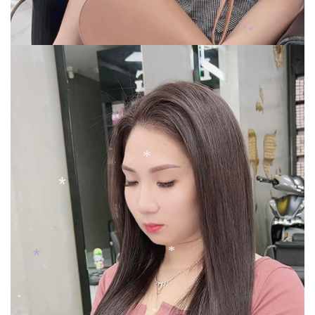
*
*
*
*