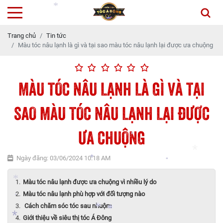
*
Trang chủ
Tin tức
Màu tóc nâu lạnh là gì và tại sao màu tóc nâu lạnh lại được ưa chuộng
*
MÀU TÓC NÂU LẠNH LÀ GÌ VÀ TẠI
SAO MÀU TÓC NÂU LẠNH LẠI ĐƯỢC
*
ƯA CHUỘNG
Ngày đăng: 03/06/2024 10:18 AM
*
Màu tóc nâu lạnh được ưa chuộng vì nhiều lý do
*
Màu tóc nâu lạnh phù hợp với đối tượng nào
*
Cách chăm sóc tóc sau nhuộm
*
*
Giới thiệu về siêu thị tóc Á Đông