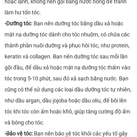
hoặc lạnh, không nên gội bằng nước nóng để tránh
làm hư tổn tóc.
-Dưỡng tóc
: Bạn nên dưỡng tóc bằng dầu xả hoặc
*
*
mặt nạ dưỡng tóc dành cho tóc nhuộm, có chứa các
*
thành phần nuôi dưỡng và phục hồi tóc, như protein,
*
keratin và collagen. Bạn nên dưỡng tóc sau mỗi lần
gội đầu, để dầu xả hoặc mặt nạ dưỡng tóc thấm vào
tóc trong 5-10 phút, sau đó xả sạch bằng nước. Bạn
cũng có thể sử dụng các loại dầu dưỡng tóc tự nhiên,
*
như dầu argan, dầu jojoba hoặc dầu oliu, để bôi lên
*
tóc khi tóc còn ẩm hoặc khô, giúp tăng cường độ ẩm
*
và bóng cho tóc.
-Bảo vệ tóc:
Bạn nên bảo vệ tóc khỏi các yếu tố gây