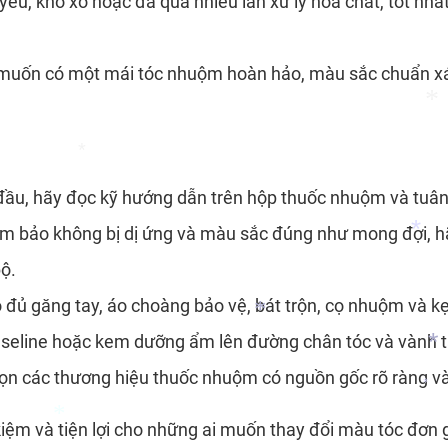
ếu, khô xơ hoặc đã qua nhiều lần xử lý hóa chất, tốt nhấ
*
uốn có một mái tóc nhuộm hoàn hảo, màu sắc chuẩn xác
đầu, hãy đọc kỹ hướng dẫn trên hộp thuốc nhuộm và tuân
 bảo không bị dị ứng và màu sắc đúng như mong đợi, h
*
*
ộ.
đủ găng tay, áo choàng bảo vệ, bát trộn, cọ nhuộm và kẹ
seline hoặc kem dưỡng ẩm lên đường chân tóc và vành t
*
họn các thương hiệu thuốc nhuộm có nguồn gốc rõ ràng và
kiệm và tiện lợi cho những ai muốn thay đổi màu tóc đơn g
*