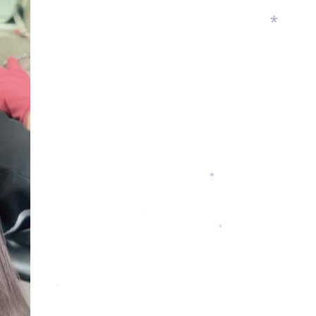
*
*
*
*