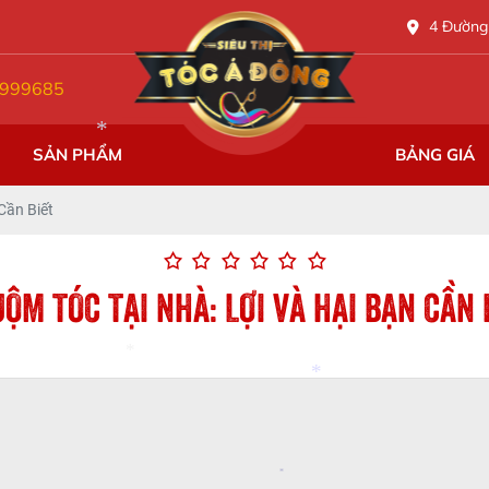
4 Đường 
*
999685
*
SẢN PHẨM
BẢNG GIÁ
Cần Biết
*
ỘM TÓC TẠI NHÀ: LỢI VÀ HẠI BẠN CẦN 
*