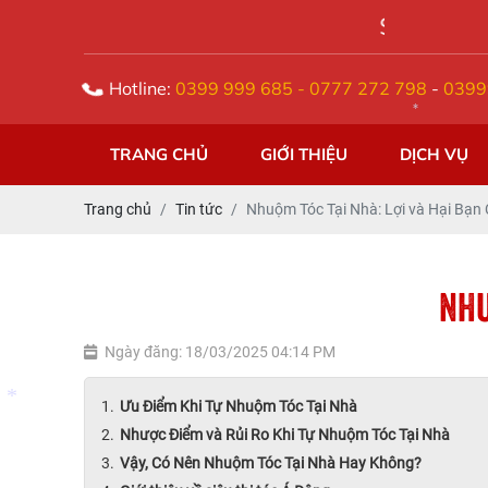
SIÊU THỊ TÓC Á ĐÔNG
*
*
Hotline:
0399 999 685 - 0777 272 798
-
0399
TRANG CHỦ
GIỚI THIỆU
DỊCH VỤ
*
Trang chủ
Tin tức
Nhuộm Tóc Tại Nhà: Lợi và Hại Bạn 
NHU
Ngày đăng: 18/03/2025 04:14 PM
Ưu Điểm Khi Tự Nhuộm Tóc Tại Nhà
Nhược Điểm và Rủi Ro Khi Tự Nhuộm Tóc Tại Nhà
Vậy, Có Nên Nhuộm Tóc Tại Nhà Hay Không?