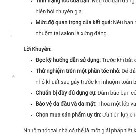
Tình trạng tóc của bạn:
Nếu tóc bạn đang y
hiện bởi chuyên gia.
Mức độ quan trọng của kết quả:
Nếu bạn m
*
nhuộm tại salon là xứng đáng.
*
*
Lời Khuyên:
*
*
*
Đọc kỹ hướng dẫn sử dụng:
Trước khi bắt 
Thử nghiệm trên một phần tóc nhỏ:
Để đảm
nhỏ khuất sau gáy trước khi nhuộm toàn b
Chuẩn bị đầy đủ dụng cụ:
Đảm bảo bạn có 
*
Bảo vệ da đầu và da mặt:
Thoa một lớp va
Chọn mua sản phẩm uy tín:
Ưu tiên lựa c
*
*
Nhuộm tóc tại nhà có thể là một giải pháp tiết 