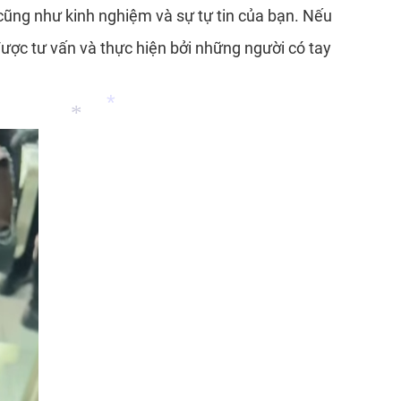
*
 cũng như kinh nghiệm và sự tự tin của bạn. Nếu
*
ợc tư vấn và thực hiện bởi những người có tay
*
*