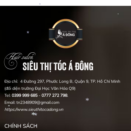
*
*
*
Hair salon
SIÊU THỊ TÓC Á ĐÔNG
*
Địa chỉ: 4 Đường 297, Phước Long B, Quận 9, TP. Hồ Chí Minh
*
(đối diện trường Đại Học Văn Hóa Q9)
Tel:
0399
999
685
-
0777
272
798
.
Email: tn2348909@gmail.com
https
:
//
www.
sieuthitocadong
.
vn
CHÍNH SÁCH
*