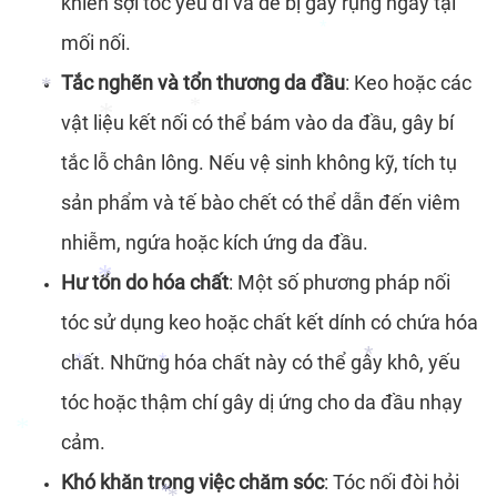
khiến sợi tóc yếu đi và dễ bị gãy rụng ngay tại
mối nối.
*
*
Tắc nghẽn và tổn thương da đầu
: Keo hoặc các
*
*
vật liệu kết nối có thể bám vào da đầu, gây bí
*
tắc lỗ chân lông. Nếu vệ sinh không kỹ, tích tụ
*
sản phẩm và tế bào chết có thể dẫn đến viêm
*
nhiễm, ngứa hoặc kích ứng da đầu.
*
Hư tổn do hóa chất
: Một số phương pháp nối
tóc sử dụng keo hoặc chất kết dính có chứa hóa
chất. Những hóa chất này có thể gây khô, yếu
tóc hoặc thậm chí gây dị ứng cho da đầu nhạy
*
cảm.
*
*
*
Khó khăn trong việc chăm sóc
: Tóc nối đòi hỏi