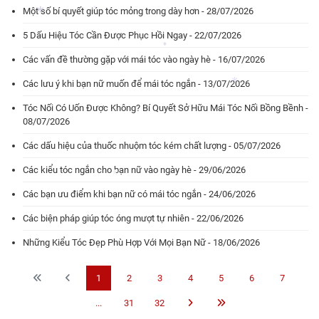
Một số bí quyết giúp tóc mỏng trong dày hơn - 28/07/2026
5 Dấu Hiệu Tóc Cần Được Phục Hồi Ngay - 22/07/2026
*
*
Các vấn đề thường gặp với mái tóc vào ngày hè - 16/07/2026
*
Các lưu ý khi bạn nữ muốn để mái tóc ngắn - 13/07/2026
*
Tóc Nối Có Uốn Được Không? Bí Quyết Sở Hữu Mái Tóc Nối Bồng Bềnh -
08/07/2026
*
Các dấu hiệu của thuốc nhuộm tóc kém chất lượng - 05/07/2026
Các kiểu tóc ngắn cho bạn nữ vào ngày hè - 29/06/2026
Các bạn ưu điểm khi bạn nữ có mái tóc ngắn - 24/06/2026
Các biện pháp giúp tóc óng mượt tự nhiên - 22/06/2026
Những Kiểu Tóc Đẹp Phù Hợp Với Mọi Bạn Nữ - 18/06/2026
*
1
2
3
4
5
6
7
...
31
32