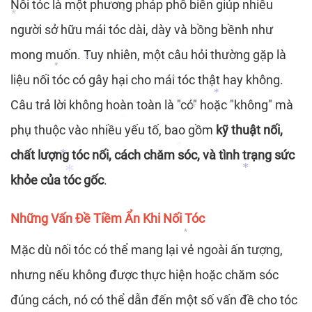
Nối tóc là một phương pháp phổ biến giúp nhiều
*
*
người sở hữu mái tóc dài, dày và bồng bềnh như
mong muốn. Tuy nhiên, một câu hỏi thường gặp là
*
liệu nối tóc có gây hại cho mái tóc thật hay không.
*
*
Câu trả lời không hoàn toàn là "có" hoặc "không" mà
*
*
*
phụ thuộc vào nhiều yếu tố, bao gồm
kỹ thuật nối,
*
chất lượng tóc nối, cách chăm sóc, và tình trạng sức
*
khỏe của tóc gốc
.
*
*
*
Những Vấn Đề Tiềm Ẩn Khi Nối Tóc
*
*
Mặc dù nối tóc có thể mang lại vẻ ngoài ấn tượng,
*
nhưng nếu không được thực hiện hoặc chăm sóc
*
*
*
đúng cách, nó có thể dẫn đến một số vấn đề cho tóc