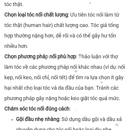
*
tóc thật.
*
Chọn loại tóc nối chất lượng
: Ưu tiên tóc nối làm từ
*
*
*
*
tóc thật (human hair) chất lượng cao. Tóc giả tổng
*
hợp thường nặng hơn, dễ rối và có thể gây hư tổn
nhiều hơn.
*
Chọn phương pháp nối phù hợp
: Thảo luận với thợ
làm tóc về các phương pháp nối khác nhau (ví dụ: nối
kẹp, nối keo, nối chỉ, nối tết) để tìm ra lựa chọn ít gây
*
hại nhất cho loại tóc và da đầu của bạn. Tránh các
*
*
*
*
phương pháp gây nặng hoặc kéo giật tóc quá mức.
*
Chăm sóc tóc nối đúng cách
:
*
Gội đầu nhẹ nhàng
: Sử dụng dầu gội và dầu xả
chuyên dụng cho tóc nối hoặc loại dịu nhẹ.