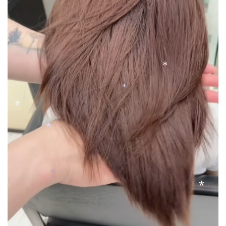
*
*
*
*
*
*