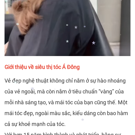
*
*
*
*
*
*
*
Giới thiệu về siêu thị tóc Á Đông
*
Vẻ đẹp nghệ thuật không chỉ nằm ở sự hào nhoáng
*
của vẻ ngoài, mà còn nằm ở tiêu chuẩn “vàng” của
mỗi nhà sáng tạo, và mái tóc của bạn cũng thế. Một
mái tóc đẹp, ngoài màu sắc, kiểu dáng còn bao hàm
*
cả sự khoẻ mạnh của tóc.
*
*
Với hơn 15 năm hình thành và phát triển, bằng sự