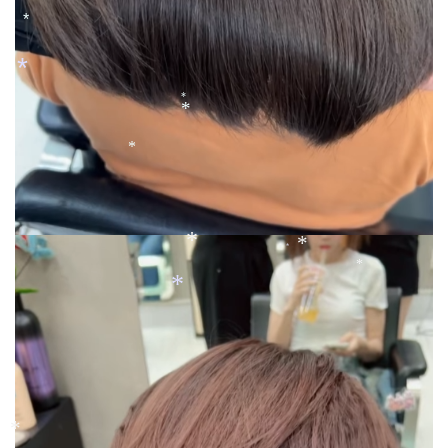
*
*
*
*
*
*
*
*
*
*
*
*