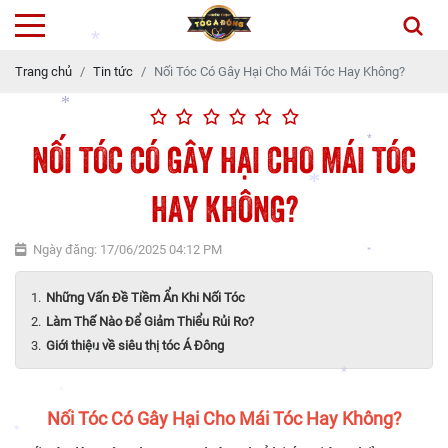
*
*
Trang chủ
Tin tức
Nối Tóc Có Gây Hại Cho Mái Tóc Hay Không?
NỐI TÓC CÓ GÂY HẠI CHO MÁI TÓC
*
HAY KHÔNG?
*
*
Ngày đăng: 17/06/2025 04:12 PM
*
Những Vấn Đề Tiềm Ẩn Khi Nối Tóc
*
Làm Thế Nào Để Giảm Thiểu Rủi Ro?
Giới thiệu về siêu thị tóc Á Đông
*
*
Nối Tóc Có Gây Hại Cho Mái Tóc Hay Không?
*