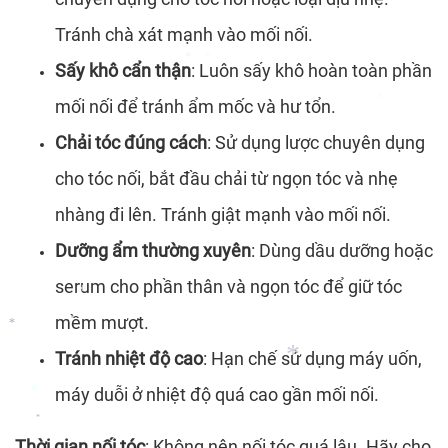
*
*
*
Tránh chà xát mạnh vào mối nối.
Sấy khô cẩn thận
: Luôn sấy khô hoàn toàn phần
mối nối để tránh ẩm mốc và hư tổn.
*
*
*
Chải tóc đúng cách
: Sử dụng lược chuyên dụng
cho tóc nối, bắt đầu chải từ ngọn tóc và nhẹ
*
nhàng đi lên. Tránh giật mạnh vào mối nối.
Dưỡng ẩm thường xuyên
: Dùng dầu dưỡng hoặc
serum cho phần thân và ngọn tóc để giữ tóc
mềm mượt.
Tránh nhiệt độ cao
: Hạn chế sử dụng máy uốn,
*
*
*
máy duỗi ở nhiệt độ quá cao gần mối nối.
Thời gian nối tóc
: Không nên nối tóc quá lâu. Hãy cho