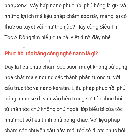
*
bạn GenZ. Vậy hấp nano phục hồi phủ bóng là gì? Và
*
*
*
những lợi ích mà liệu pháp chăm sóc này mang lại có
*
thực sự tuyệt vời như thế nào? Hãy cùng Siêu Thị
*
*
*
Tóc Á Đông tìm hiểu qua bài viết dưới đây nhé
*
*
*
*
*
Phục hồi tóc bằng công nghệ nano là gì?
*
*
*
Đây là liệu pháp chăm sóc suôn mượt không sử dụng
*
hóa chất mà sử dụng các thành phần tương tự với
cấu trúc tóc và nano keratin. Liệu pháp phục hồi phủ
*
bóng nano sẽ đi sâu vào bên trong sợi tóc phục hồi
*
từ thân tóc chứ không phủ ngoài lớp biểu bì của tóc
*
*
*
như một số liệu trình phủ bóng khác. Với liệu pháp
chăm sóc chuyên sâu này, mái tóc sẽ được phục hồi
*