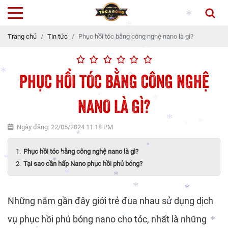
*
*
*
*
Trang chủ
Tin tức
Phục hồi tóc bằng công nghệ nano là gì?
*
*
PHỤC HỒI TÓC BẰNG CÔNG NGHỆ
*
*
*
*
NANO LÀ GÌ?
*
*
*
Ngày đăng: 22/05/2024 11:18 PM
*
*
*
*
*
Phục hồi tóc bằng công nghệ nano là gì?
*
*
*
Tại sao cần hấp Nano phục hồi phủ bóng?
*
*
*
*
*
*
*
Những năm gần đây giới trẻ đua nhau sử dụng dịch
*
vụ phục hồi phủ bóng nano cho tóc, nhất là những
*
*