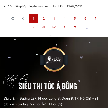
Các biện pháp giúp tóc óng mượt tự nhiên - 22/06/2026
1
2
3
4
5
6
7
*
...
31
32
*
*
*
*
*
*
*
*
*
*
*
*
*
*
Hair salon
SIÊU THỊ TÓC Á ĐÔNG
*
*
*
*
Địa chỉ: 4 Đường 297, Phước Long B, Quận 9, TP. Hồ Chí Minh
*
(đối diện trường Đại Học Văn Hóa Q9)
*