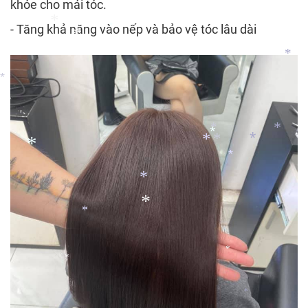
khỏe cho mái tóc.
- Tăng khả năng vào nếp và bảo vệ tóc lâu dài
*
*
*
*
*
*
*
*
*
*
*
*
*
*
*
*
*
*
*