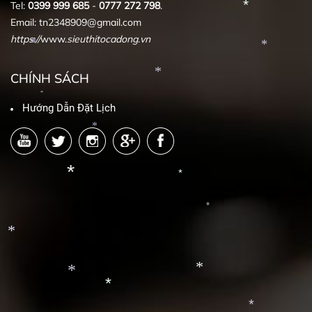
Tel:
0399
999
685
-
0777
272
798
.
*
Email: tn2348909@gmail.com
https
:
//
www.
sieuthitocadong
.
vn
*
*
CHÍNH SÁCH
*
*
Hướng Dẫn Đặt Lịch
*
*
*
*
*
*
*
*