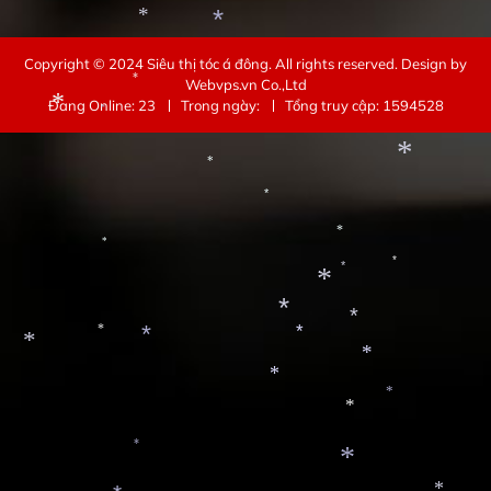
*
*
*
Copyright © 2024
Siêu thị tóc á đông
. All rights reserved.
Design by
Webvps.vn
Co.,Ltd
*
Đang Online: 23
Trong ngày:
Tổng truy cập: 1594528
*
*
*
*
*
*
*
*
*
*
*
*
*
*
*
*
*
*
*
*
*
*