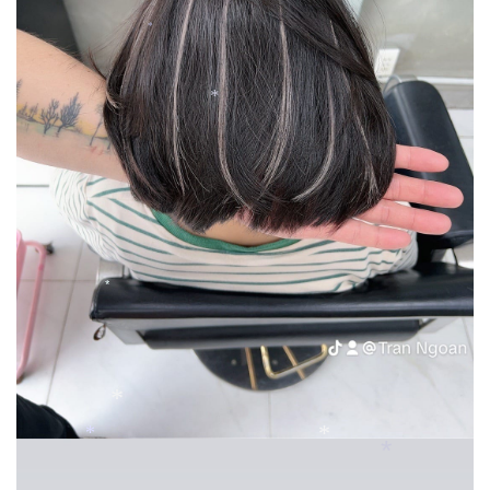
*
*
*
*
*