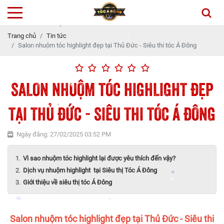
*
Trang chủ
Tin tức
Salon nhuộm tóc highlight đẹp tại Thủ Đức - Siêu thi tóc Á Đông
*
*
SALON NHUỘM TÓC HIGHLIGHT ĐẸP
*
TẠI THỦ ĐỨC - SIÊU THI TÓC Á ĐÔNG
*
Ngày đăng: 27/02/2025 03:52 PM
*
*
*
Vì sao nhuộm tóc highlight lại được yêu thích đến vậy?
Dịch vụ nhuộm highlight tại Siêu thị Tóc Á Đông
Giới thiệu về siêu thị tóc Á Đông
*
Salon nhuộm tóc highlight đẹp tại Thủ Đức - Siêu thi