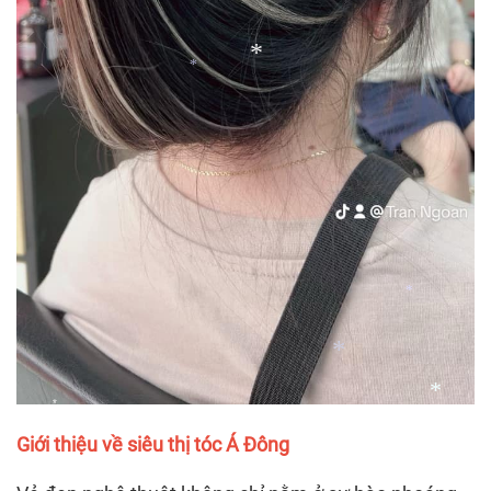
*
*
*
Giới thiệu về siêu thị tóc Á Đông
*