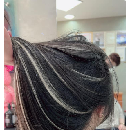
*
*
*
*