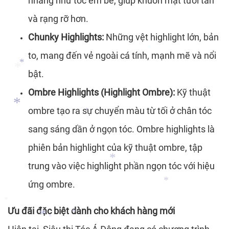
nhàng như tóc em bé, giúp khuôn mặt tươi tắn
và rạng rỡ hơn.
*
Chunky Highlights:
Những vệt highlight lớn, bản
*
to, mang đến vẻ ngoài cá tính, mạnh mẽ và nổi
bật.
Ombre Highlights (Highlight Ombre):
Kỹ thuật
ombre tạo ra sự chuyển màu từ tối ở chân tóc
*
sang sáng dần ở ngọn tóc. Ombre highlights là
*
phiên bản highlight của kỹ thuật ombre, tập
*
trung vào việc highlight phần ngọn tóc với hiệu
*
ứng ombre.
Ưu đãi đặc biệt dành cho khách hàng mới
*