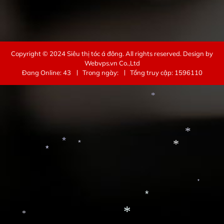
*
Copyright © 2024
Siêu thị tóc á đông
. All rights reserved.
Design by
Webvps.vn
Co.,Ltd
Đang Online: 43
Trong ngày:
Tổng truy cập: 1596110
*
*
*
*
*