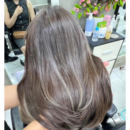
*
*
*