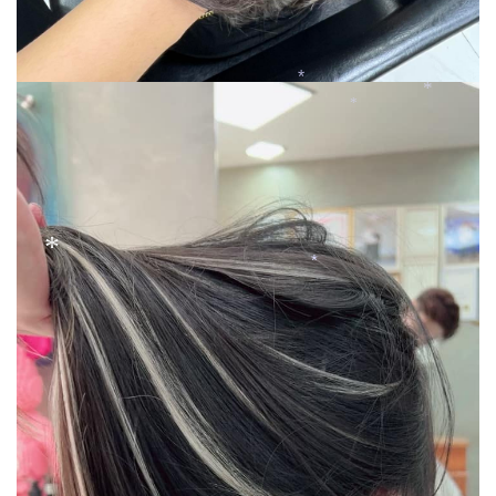
*
*
*
*
*
*