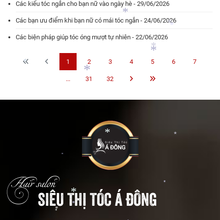
Các kiểu tóc ngắn cho bạn nữ vào ngày hè - 29/06/2026
Các bạn ưu điểm khi bạn nữ có mái tóc ngắn - 24/06/2026
Các biện pháp giúp tóc óng mượt tự nhiên - 22/06/2026
1
2
3
4
5
6
7
*
...
31
32
*
*
*
*
*
*
*
*
Hair salon
*
SIÊU THỊ TÓC Á ĐÔNG
*