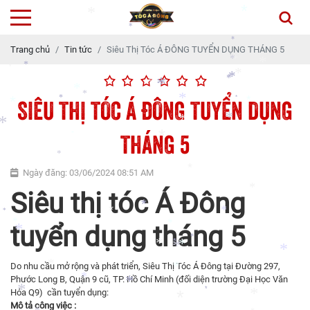
*
*
*
*
*
Trang chủ
Tin tức
Siêu Thị Tóc Á ĐÔNG TUYỂN DỤNG THÁNG 5
*
*
*
*
*
*
*
*
*
*
*
SIÊU THỊ TÓC Á ĐÔNG TUYỂN DỤNG
*
*
*
*
*
*
*
*
*
THÁNG 5
*
*
*
*
Ngày đăng: 03/06/2024 08:51 AM
*
Siêu thị tóc Á Đông
*
*
*
*
*
*
tuyển dụng tháng 5
*
*
*
*
*
*
*
Do nhu cầu mở rộng và phát triển, Siêu Thị Tóc Á Đông tại Đường 297,
*
*
*
Phước Long B, Quận 9 cũ, TP. Hồ Chí Minh (đối diện trường Đại Học Văn
*
*
Hóa Q9) cần tuyển dụng:
*
*
*
Mô tả công việc :