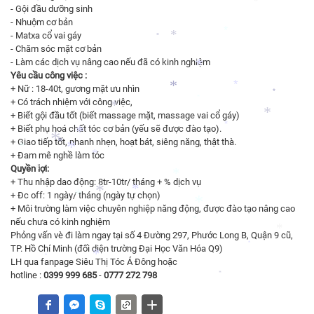
*
*
- Gội đầu dưỡng sinh
- Nhuộm cơ bản
*
- Matxa cổ vai gáy
*
*
- Chăm sóc mặt cơ bản
- Làm các dịch vụ nâng cao nếu đã có kinh nghiệm
*
Yêu cầu công việc :
*
*
+ Nữ : 18-40t, gương mặt ưu nhìn
*
*
+ Có trách nhiệm với công việc,
*
*
+ Biết gội đầu tốt (biết massage mặt, massage vai cổ gáy)
*
+ Biết phụ hoá chất tóc cơ bản (yếu sẽ được đào tạo).
*
*
+ Giao tiếp tốt, nhanh nhẹn, hoạt bát, siêng năng, thật thà.
*
*
*
+ Đam mê nghề làm tóc
*
Quyền lợi:
*
*
+ Thu nhập dao động: 8tr-10tr/ tháng + % dịch vụ
*
*
+ Đc off: 1 ngày/ tháng (ngày tự chọn)
*
*
+ Môi trường làm việc chuyên nghiệp năng động, được đào tạo nâng cao
nếu chưa có kinh nghiệm
*
*
Phỏng vấn vè đi làm ngay tại số 4 Đường 297, Phước Long B, Quận 9 cũ,
*
TP. Hồ Chí Minh (đối diện trường Đại Học Văn Hóa Q9)
*
*
LH qua fanpage Siêu Thị Tóc Á Đông hoặc
hotline :
0399
999
685
-
0777
272
798
*