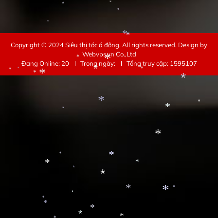
*
*
*
*
*
*
Copyright © 2024
Siêu thị tóc á đông
. All rights reserved.
Design by
Webvps.vn
Co.,Ltd
*
*
Đang Online: 20
Trong ngày:
Tổng truy cập: 1595107
*
*
*
*
*
*
*
*
*
*
*
*
*
*
*
*
*
*
*
*
*
*
*
*
*
*
*