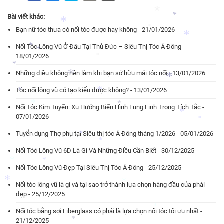
*
Bài viết khác:
*
*
*
Bạn nữ tóc thưa có nối tóc được hay không - 21/01/2026
*
Nối Tóc Lông Vũ Ở Đâu Tại Thủ Đức – Siêu Thị Tóc Á Đông -
*
*
18/01/2026
*
*
Những điều không nên làm khi bạn sở hữu mái tóc nối - 13/01/2026
*
*
Tóc nối lông vũ có tạo kiểu được không? - 13/01/2026
*
*
*
*
Nối Tóc Kim Tuyến: Xu Hướng Biến Hình Lung Linh Trong Tích Tắc -
*
07/01/2026
*
Tuyển dụng Thợ phụ tại Siêu thị tóc Á Đông tháng 1/2026 - 05/01/2026
*
*
*
Nối Tóc Lông Vũ 6D Là Gì Và Những Điều Cần Biết - 30/12/2025
*
*
*
Nối Tóc Lông Vũ Đẹp Tại Siêu Thị Tóc Á Đông - 25/12/2025
*
*
Nối tóc lông vũ là gì và tại sao trở thành lựa chọn hàng đầu của phái
đẹp - 25/12/2025
*
Nối tóc bằng sợi Fiberglass có phải là lựa chọn nối tóc tối ưu nhất -
21/12/2025
*