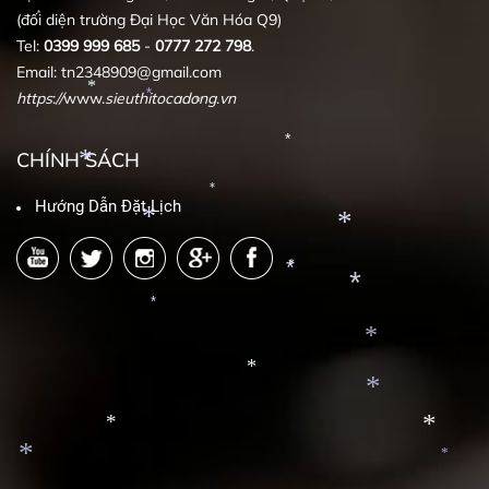
(đối diện trường Đại Học Văn Hóa Q9)
*
Tel:
0399
999
685
-
0777
272
798
.
Email: tn2348909@gmail.com
*
https
:
//
www.
sieuthitocadong
.
vn
*
*
*
CHÍNH SÁCH
*
*
Hướng Dẫn Đặt Lịch
*
*
*
*
*
*
*
*
*
*
*
*
*