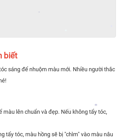
*
*
 biết
*
*
n tóc sáng để nhuộm màu mới. Nhiều người thắc
hé!
ể màu lên chuẩn và đẹp. Nếu không tẩy tóc,
g tẩy tóc, màu hồng sẽ bị "chìm" vào màu nâu