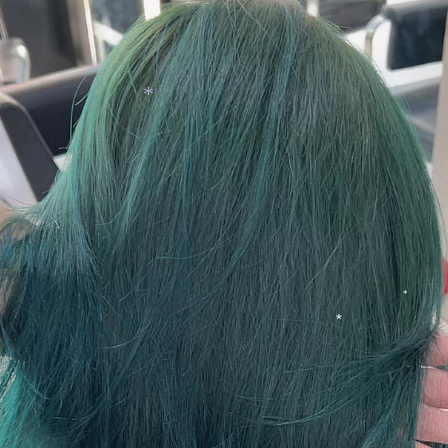
*
*
*
*
*