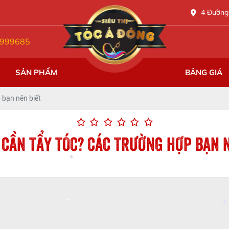
4 Đường 
*
999685
*
SẢN PHẨM
BẢNG GIÁ
 bạn nên biết
 CẦN TẨY TÓC? CÁC TRƯỜNG HỢP BẠN 
*