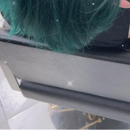
*
*
*
*
*