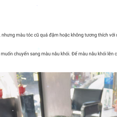
.
*
*
*
hưng màu tóc cũ quá đậm hoặc không tương thích với màu
uốn chuyển sang màu nâu khói. Để màu nâu khói lên chu
*
*