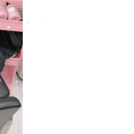
*
*
*
*
*
*