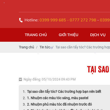
SIÊU THỊ TÓC Á ĐÔNG
*
Hotline:
0399 999 685 - 0777 272 798
-
0399
TRANG CHỦ
GIỚI THIỆU
DỊCH VỤ
Trang chủ
Tin tức
Tại sao cần tẩy tóc? Các trường hợp
TẠI SAO
*
*
Ngày đăng: 05/10/2024 09:43 PM
*
*
Tại sao cần tẩy tóc? Các trường hợp bạn nên biết
1. Nhuộm các màu tóc sáng, màu pastel
2. Nhuộm phủ màu tóc đã nhuộm trước đó