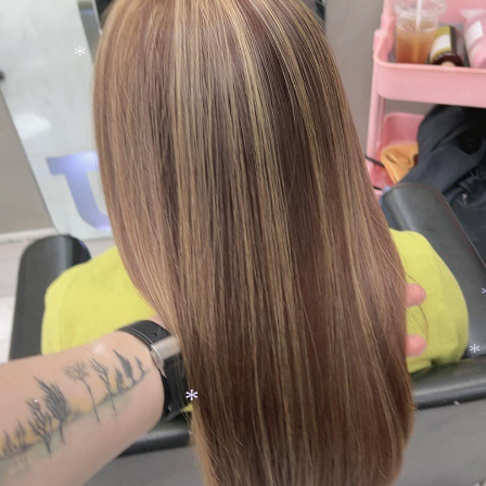
*
*
*