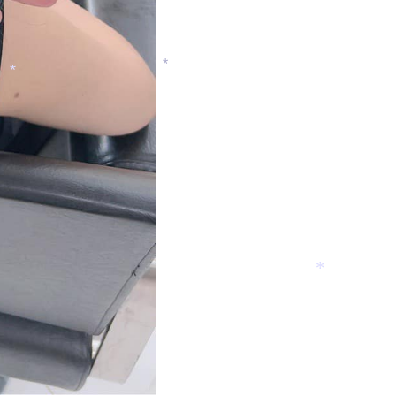
*
*
*