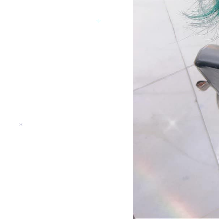
*
*
*
*
*