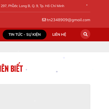
297, Phước Long B, Q. 9, Tp. Hồ Chí Minh
*
tn2348909@gmail.com
*
*
*
*
TIN TỨC - SỰ KIỆN
LIÊN HỆ
NÊN BIẾT
*
*
*
*
*