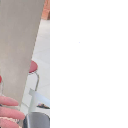
*
*
*