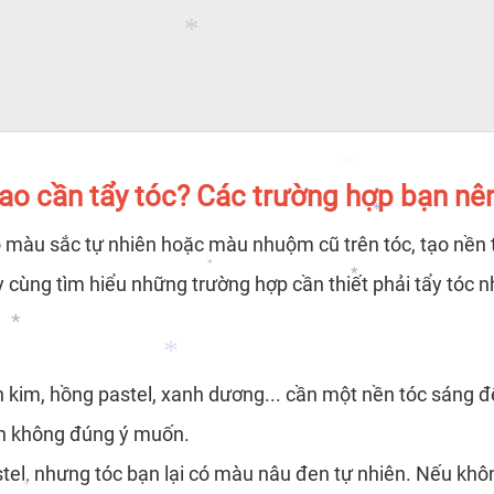
*
*
sao cần tẩy tóc? Các trường hợp bạn nên
*
 bỏ màu sắc tự nhiên hoặc màu nhuộm cũ trên tóc, tạo nề
ãy cùng tìm hiểu những trường hợp cần thiết phải tẩy tóc n
*
*
*
*
kim, hồng pastel, xanh dương... cần một nền tóc sáng đ
n không đúng ý muốn.
*
, nhưng tóc bạn lại có màu nâu đen tự nhiên. Nếu khôn