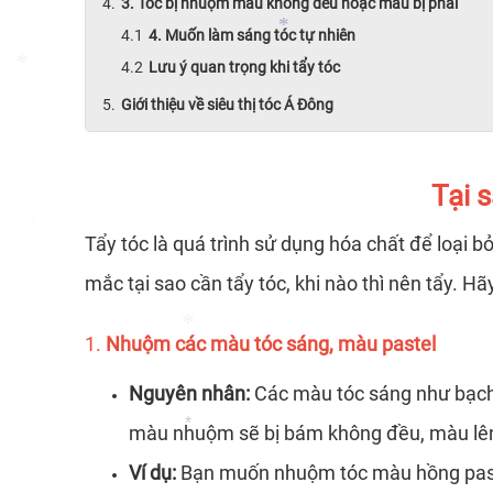
3. Tóc bị nhuộm màu không đều hoặc màu bị phai
4. Muốn làm sáng tóc tự nhiên
Lưu ý quan trọng khi tẩy tóc
Giới thiệu về siêu thị tóc Á Đông
*
Tại 
*
Tẩy tóc là quá trình sử dụng hóa chất để loại
mắc tại sao cần tẩy tóc, khi nào thì nên tẩy. H
*
1.
Nhuộm các màu tóc sáng, màu pastel
Nguyên nhân:
Các màu tóc sáng như bạch 
màu nhuộm sẽ bị bám không đều, màu lê
Ví dụ:
Bạn muốn nhuộm tóc màu hồng pastel
*