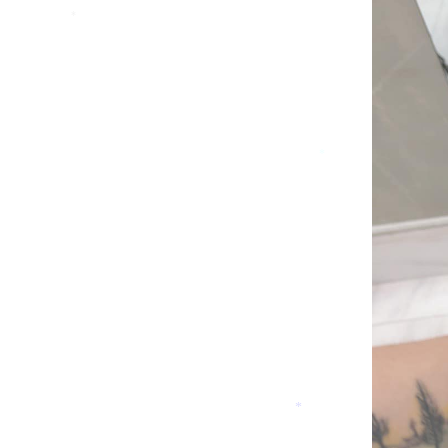
*
*
*