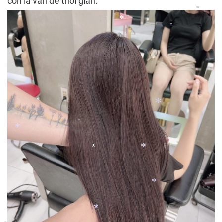
còn là vấn đề thời gian.
*
*
*
*
*
*
*
*
*
*
*
*
*