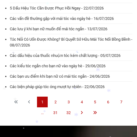
5 Dấu Hiệu Tóc Cần Được Phục Hồi Ngay - 22/07/2026
*
Các vấn đề thường gặp với mái tóc vào ngày hè - 16/07/2026
*
*
Các lưu ý khi bạn nữ muốn để mái tóc ngắn - 13/07/2026
Tóc Nối Có Uốn Được Không? Bí Quyết Sở Hữu Mái Tóc Nối Bồng Bềnh -
08/07/2026
*
Các dấu hiệu của thuốc nhuộm tóc kém chất lượng - 05/07/2026
*
*
*
*
Các kiểu tóc ngắn cho bạn nữ vào ngày hè - 29/06/2026
*
*
*
Các bạn ưu điểm khi bạn nữ có mái tóc ngắn - 24/06/2026
Các biện pháp giúp tóc óng mượt tự nhiên - 22/06/2026
*
1
2
3
4
5
6
7
*
*
...
31
32
*
*
*