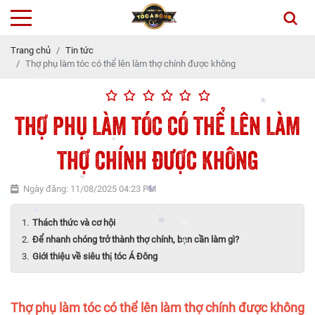
*
Trang chủ
Tin tức
*
*
Thợ phụ làm tóc có thể lên làm thợ chính được không
*
THỢ PHỤ LÀM TÓC CÓ THỂ LÊN LÀM
*
THỢ CHÍNH ĐƯỢC KHÔNG
*
*
*
*
*
Ngày đăng: 11/08/2025 04:23 PM
*
*
Thách thức và cơ hội
*
Để nhanh chóng trở thành thợ chính, bạn cần làm gì?
*
*
*
Giới thiệu về siêu thị tóc Á Đông
*
*
*
*
*
Thợ phụ làm tóc có thể lên làm thợ chính được không