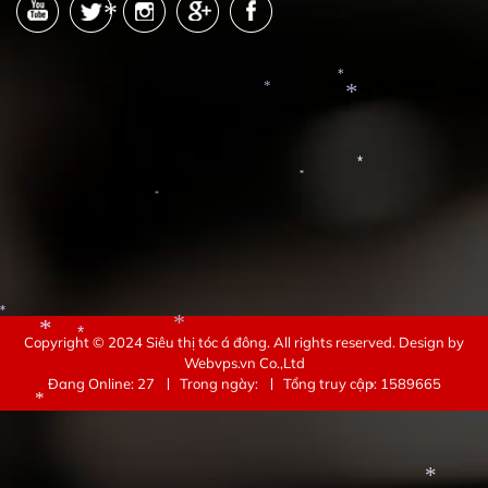
*
*
*
*
*
*
*
*
*
Copyright © 2024
Siêu thị tóc á đông
. All rights reserved.
Design by
*
Webvps.vn
Co.,Ltd
Đang Online: 27
Trong ngày:
Tổng truy cập: 1589665
*
*
*
*
*