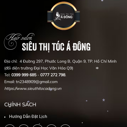
*
*
*
*
Hair salon
SIÊU THỊ TÓC Á ĐÔNG
Địa chỉ: 4 Đường 297, Phước Long B, Quận 9, TP. Hồ Chí Minh
(đối diện trường Đại Học Văn Hóa Q9)
Tel:
0399
999
685
-
0777
272
798
.
Email: tn2348909@gmail.com
*
https
:
//
www.
sieuthitocadong
.
vn
CHÍNH SÁCH
*
*
Hướng Dẫn Đặt Lịch
*
*
*
*