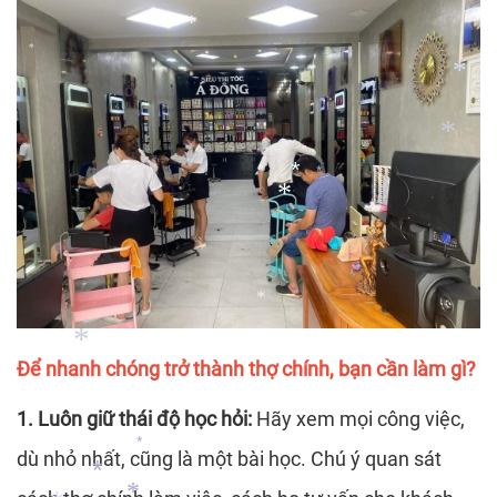
*
*
*
*
*
*
*
*
*
Để nhanh chóng trở thành thợ chính, bạn cần làm gì?
1. Luôn giữ thái độ học hỏi:
Hãy xem mọi công việc,
*
dù nhỏ nhất, cũng là một bài học. Chú ý quan sát
*