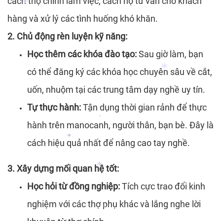
cách thợ chính làm việc, cách họ tư vấn cho khách
hàng và xử lý các tình huống khó khăn.
*
*
2. Chủ động rèn luyện kỹ năng:
*
Học thêm các khóa đào tạo:
Sau giờ làm, bạn
có thể đăng ký các khóa học chuyên sâu về cắt,
uốn, nhuộm tại các trung tâm dạy nghề uy tín.
Tự thực hành:
Tận dụng thời gian rảnh để thực
*
hành trên manocanh, người thân, bạn bè. Đây là
*
*
cách hiệu quả nhất để nâng cao tay nghề.
*
*
3. Xây dựng mối quan hệ tốt:
Học hỏi từ đồng nghiệp:
Tích cực trao đổi kinh
*
nghiệm với các thợ phụ khác và lắng nghe lời