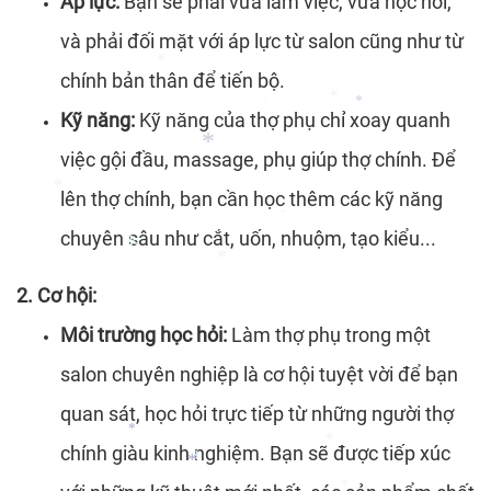
Áp lực:
Bạn sẽ phải vừa làm việc, vừa học hỏi,
và phải đối mặt với áp lực từ salon cũng như từ
chính bản thân để tiến bộ.
*
Kỹ năng:
Kỹ năng của thợ phụ chỉ xoay quanh
*
*
*
việc gội đầu, massage, phụ giúp thợ chính. Để
lên thợ chính, bạn cần học thêm các kỹ năng
*
chuyên sâu như cắt, uốn, nhuộm, tạo kiểu...
*
*
2. Cơ hội:
*
*
Môi trường học hỏi:
Làm thợ phụ trong một
salon chuyên nghiệp là cơ hội tuyệt vời để bạn
quan sát, học hỏi trực tiếp từ những người thợ
chính giàu kinh nghiệm. Bạn sẽ được tiếp xúc
*