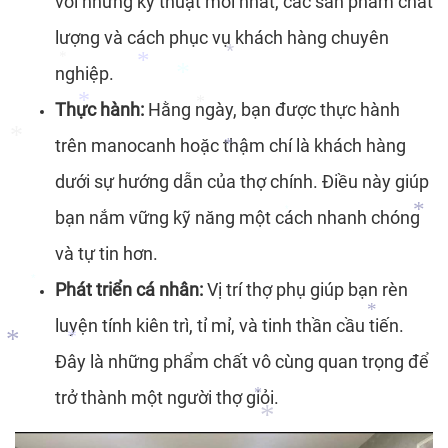
với những kỹ thuật mới nhất, các sản phẩm chất
*
*
*
lượng và cách phục vụ khách hàng chuyên
*
nghiệp.
*
Thực hành:
Hằng ngày, bạn được thực hành
*
*
trên manocanh hoặc thậm chí là khách hàng
*
*
*
dưới sự hướng dẫn của thợ chính. Điều này giúp
*
*
bạn nắm vững kỹ năng một cách nhanh chóng
*
và tự tin hơn.
*
*
Phát triển cá nhân:
Vị trí thợ phụ giúp bạn rèn
*
luyện tính kiên trì, tỉ mỉ, và tinh thần cầu tiến.
Đây là những phẩm chất vô cùng quan trọng để
*
trở thành một người thợ giỏi.
*
*
*