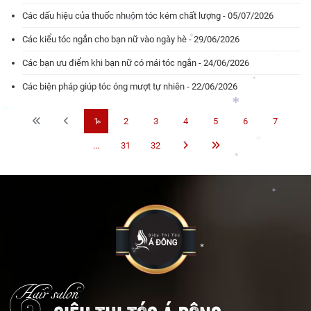
Các dấu hiệu của thuốc nhuộm tóc kém chất lượng - 05/07/2026
Các kiểu tóc ngắn cho bạn nữ vào ngày hè - 29/06/2026
*
*
Các bạn ưu điểm khi bạn nữ có mái tóc ngắn - 24/06/2026
*
Các biện pháp giúp tóc óng mượt tự nhiên - 22/06/2026
*
1
2
3
4
5
6
7
*
*
*
...
31
32
*
*
*
*
*
Hair salon