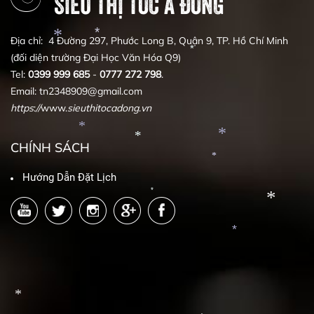
SIÊU THỊ TÓC Á ĐÔNG
Địa chỉ: 4 Đường 297, Phước Long B, Quận 9, TP. Hồ Chí Minh
(đối diện trường Đại Học Văn Hóa Q9)
*
*
*
Tel:
0399
999
685
-
0777
272
798
.
Email: tn2348909@gmail.com
https
:
//
www.
sieuthitocadong
.
vn
CHÍNH SÁCH
*
*
*
Hướng Dẫn Đặt Lịch
*
*
*
*