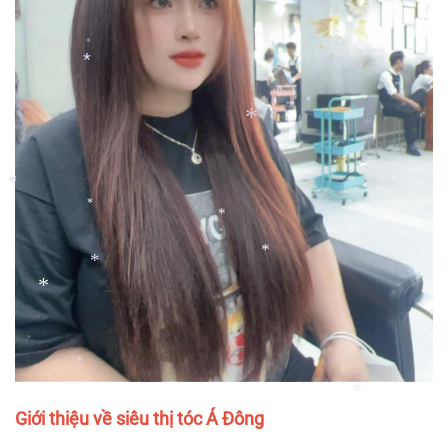
*
*
*
*
*
*
*
*
*
*
*
*
*
*
*
Giới thiệu về siêu thị tóc Á Đông