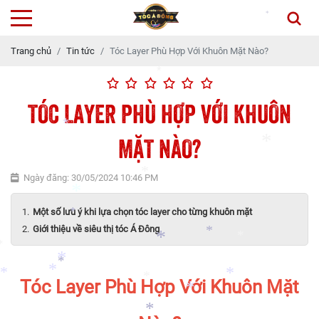
*
*
Trang chủ
Tin tức
Tóc Layer Phù Hợp Với Khuôn Mặt Nào?
*
TÓC LAYER PHÙ HỢP VỚI KHUÔN
MẶT NÀO?
*
Ngày đăng: 30/05/2024 10:46 PM
*
*
Một số lưu ý khi lựa chọn tóc layer cho từng khuôn mặt
Giới thiệu về siêu thị tóc Á Đông
*
*
*
*
*
*
Tóc Layer Phù Hợp Với Khuôn Mặt
*
*
*
*
*
*