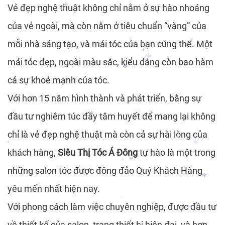
*
Vẻ đẹp nghệ thuật không chỉ nằm ở sự hào nhoáng
của vẻ ngoài, mà còn nằm ở tiêu chuẩn “vàng” của
*
*
mỗi nhà sáng tạo, và mái tóc của bạn cũng thế. Một
mái tóc đẹp, ngoài màu sắc, kiểu dáng còn bao hàm
*
*
cả sự khoẻ mạnh của tóc.
*
*
*
Với hơn 15 năm hình thành và phát triển, bằng sự
đầu tư nghiêm túc đầy tâm huyết để mang lại không
chỉ là vẻ đẹp nghệ thuật mà còn cả sự hài lòng của
*
khách hàng,
Siêu Thị Tóc Á Đông
tự hào là một trong
*
*
*
những salon tóc được đông đảo Quý Khách Hàng
*
*
yêu mến nhất hiện nay.
*
Với phong cách làm việc chuyên nghiệp, được đầu tư
*
về thiết kế của salon, trang thiết bị hiện đại, và hơn