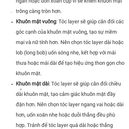
ngắn hoặc uốn xoăn cụp vì sẽ khiến khuôn mặt
trông càng tròn hơn.
*
Khuôn mặt vuông
: Tóc layer sẽ giúp cân đối các
*
*
góc cạnh của khuôn mặt vuông, tạo sự mềm
*
mại và nữ tính hơn. Nên chọn tóc layer dài hoặc
*
lob (long bob) uốn sóng nhẹ, kết hợp với mái
*
thưa hoặc mái dài để tạo hiệu ứng thon gọn cho
*
*
khuôn mặt.
Khuôn mặt dài
: Tóc layer sẽ giúp cân đối chiều
dài khuôn mặt, tạo cảm giác khuôn mặt đầy
*
đặn hơn. Nên chọn tóc layer ngang vai hoặc dài
*
hơn, uốn xoăn nhẹ hoặc duỗi thẳng đều phù
hợp. Tránh để tóc layer quá dài hoặc thẳng