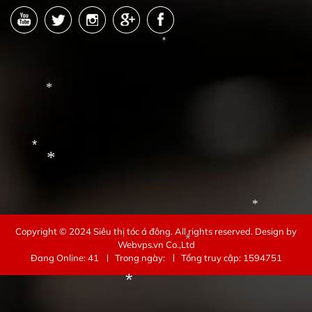
*
*
*
*
*
Copyright © 2024
Siêu thị tóc á đông
. All rights reserved.
Design by
*
Webvps.vn
Co.,Ltd
Đang Online: 41
Trong ngày:
Tổng truy cập: 1594751
*