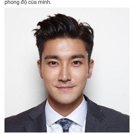
phong độ của mình.
*
*
*
*
*
*
*