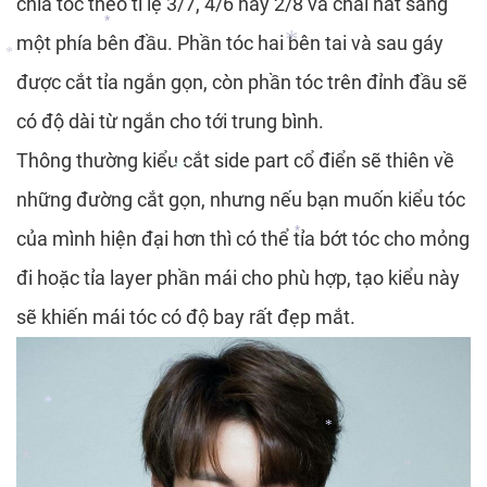
*
chia tóc theo tỉ lệ 3/7, 4/6 hay 2/8 và chải hất sang
*
*
một phía bên đầu. Phần tóc hai bên tai và sau gáy
*
được cắt tỉa ngắn gọn, còn phần tóc trên đỉnh đầu sẽ
*
có độ dài từ ngắn cho tới trung bình.
*
Thông thường kiểu cắt side part cổ điển sẽ thiên về
những đường cắt gọn, nhưng nếu bạn muốn kiểu tóc
*
của mình hiện đại hơn thì có thể tỉa bớt tóc cho mỏng
*
đi hoặc tỉa layer phần mái cho phù hợp, tạo kiểu này
*
sẽ khiến mái tóc có độ bay rất đẹp mắt.
*
*
*