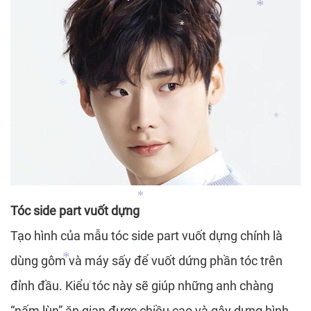
*
*
*
*
*
*
*
*
*
Tóc side part vuốt dựng
Tạo hình của mẫu tóc side part vuốt dựng chính là
*
dùng gôm và máy sấy để vuốt dứng phần tóc trên
*
đỉnh đầu. Kiểu tóc này sẽ giúp những anh chàng
*
*
“nấm lùn” ăn gian được chiều cao và gây dựng hình