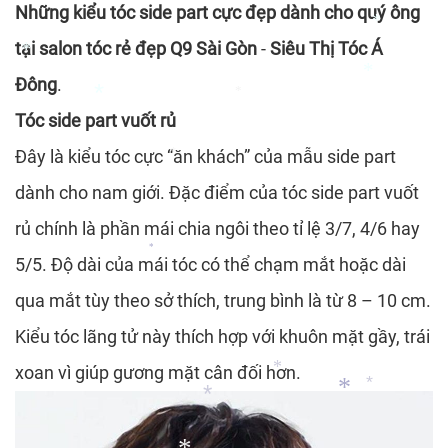
Những kiểu tóc side part cực đẹp dành cho quý ông
*
tại
salon tóc rẻ đẹp Q9 Sài Gòn
-
Siêu Thị Tóc Á
*
Đông
.
Tóc side part vuốt rủ
*
*
*
Đây là kiểu tóc cực “ăn khách” của mẫu side part
*
*
dành cho nam giới. Đặc điểm của tóc side part vuốt
rủ chính là phần mái chia ngôi theo tỉ lệ 3/7, 4/6 hay
5/5. Độ dài của mái tóc có thể chạm mắt hoặc dài
*
qua mắt tùy theo sở thích, trung bình là từ 8 – 10 cm.
Kiểu tóc lãng tử này thích hợp với khuôn mặt gầy, trái
xoan vì giúp gương mặt cân đối hơn.
*
*