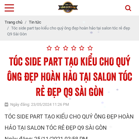
*
Trang chủ
Tin tức
Tóc side part tạo kiểu cho quý ông đẹp hoàn hảo tại salon tóc rẻ đẹp
Q9 Sài Gòn
*
*
TÓC SIDE PART TẠO KIỂU CHO QUÝ
*
*
ÔNG ĐẸP HOÀN HẢO TẠI SALON TÓC
*
RẺ ĐẸP Q9 SÀI GÒN
*
*
Ngày đăng: 23/05/2024 11:26 PM
*
*
TÓC SIDE PART TẠO KIỂU CHO QUÝ ÔNG ĐẸP HOÀN
*
*
*
HẢO TẠI SALON TÓC RẺ ĐẸP Q9 SÀI GÒN
*
*
*
*
Ngày đăng: 25/11/2021 03:58 PM