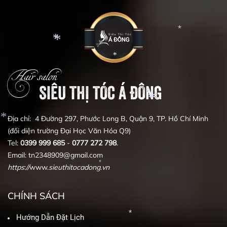
*
*
Hair salon
*
*
SIÊU THỊ TÓC Á ĐÔNG
*
Địa chỉ: 4 Đường 297, Phước Long B, Quận 9, TP. Hồ Chí Minh
(đối diện trường Đại Học Văn Hóa Q9)
Tel:
0399
999
685
-
0777
272
798
.
*
Email: tn2348909@gmail.com
*
https
:
//
www.
sieuthitocadong
.
vn
*
CHÍNH SÁCH
Hướng Dẫn Đặt Lịch