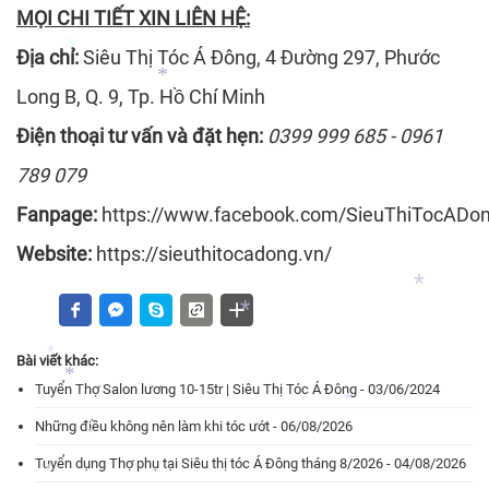
MỌI CHI TIẾT XIN LIÊN HỆ:
Địa chỉ:
Siêu Thị Tóc Á Đông, 4 Đường 297, Phước
*
Long B, Q. 9, Tp. Hồ Chí Minh
Điện thoại tư vấn và đặt hẹn:
0399 999 685 - 0961
*
*
789 079
Fanpage:
https://www.facebook.com/SieuThiTocADo
Website:
https://sieuthitocadong.vn/
Bài viết khác:
*
Tuyển Thợ Salon lương 10-15tr | Siêu Thị Tóc Á Đông - 03/06/2024
*
*
Những điều không nên làm khi tóc ướt - 06/08/2026
*
*
Tuyển dụng Thợ phụ tại Siêu thị tóc Á Đông tháng 8/2026 - 04/08/2026
*
*