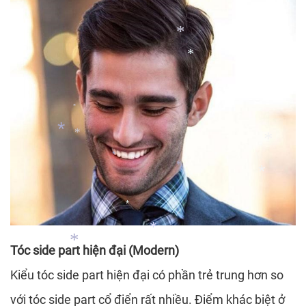
*
*
*
*
*
*
*
*
*
*
Tóc side part hiện đại (Modern)
Kiểu tóc side part hiện đại có phần trẻ trung hơn so
*
với tóc side part cổ điển rất nhiều. Điểm khác biệt ở
*