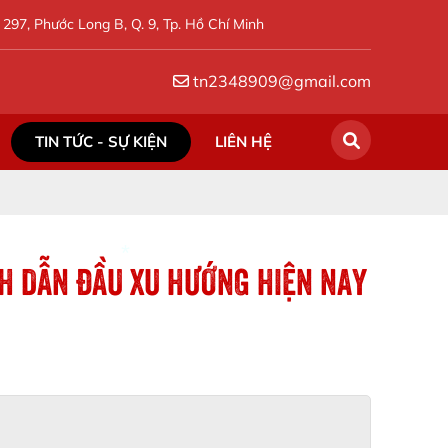
297, Phước Long B, Q. 9, Tp. Hồ Chí Minh
tn2348909@gmail.com
TIN TỨC - SỰ KIỆN
LIÊN HỆ
NH DẪN ĐẦU XU HƯỚNG HIỆN NAY
*