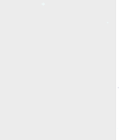
*
*
*