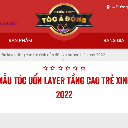
4 Đường 
999685
SẢN PHẨM
BẢNG GIÁ
 uốn layer tầng cao trẻ xinh dẫn đầu xu hướng hiện nay 2022
MẪU TÓC UỐN LAYER TẦNG CAO TRẺ XI
*
2022
*
*