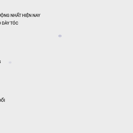
UỘNG NHẤT HIỆN NAY
 DÀY TÓC
G
*
*
ĐỐI