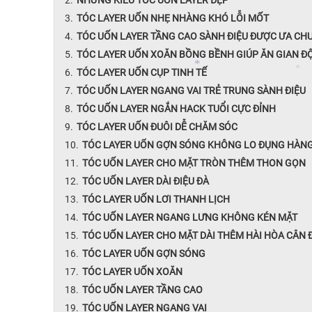
TÓC LAYER UỐN NHẸ NHÀNG KHÓ LỖI MỐT
TÓC UỐN LAYER TẦNG CAO SÀNH ĐIỆU ĐƯỢC ƯA CH
TÓC LAYER UỐN XOĂN BỒNG BỀNH GIÚP ĂN GIAN ĐỘ
*
TÓC LAYER UỐN CỤP TINH TẾ
TÓC UỐN LAYER NGANG VAI TRẺ TRUNG SÀNH ĐIỆU
TÓC UỐN LAYER NGẮN HACK TUỔI CỰC ĐỈNH
*
*
TÓC LAYER UỐN ĐUÔI DỄ CHĂM SÓC
TÓC LAYER UỐN GỢN SÓNG KHÔNG LO ĐỤNG HÀN
TÓC UỐN LAYER CHO MẶT TRÒN THÊM THON GỌN
TÓC UỐN LAYER DÀI ĐIỆU ĐÀ
TÓC LAYER UỐN LƠI THANH LỊCH
TÓC UỐN LAYER NGANG LƯNG KHÔNG KÉN MẶT
*
TÓC UỐN LAYER CHO MẶT DÀI THÊM HÀI HÒA CÂN 
TÓC LAYER UỐN GỢN SÓNG
TÓC LAYER UỐN XOĂN
TÓC UỐN LAYER TẦNG CAO
TÓC UỐN LAYER NGANG VAI