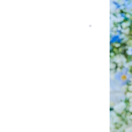
*
*
*
*
*