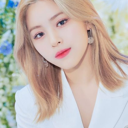
*
*
*