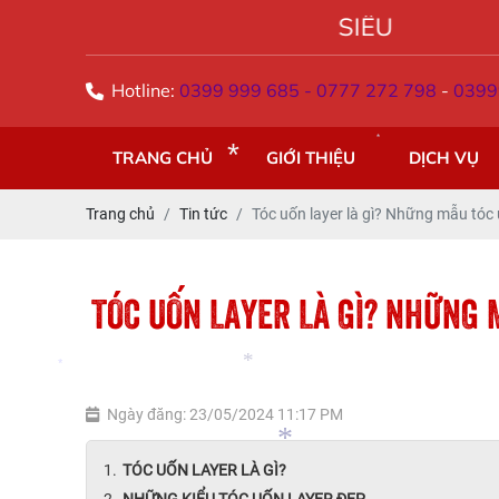
SIÊU THỊ TÓC Á ĐÔNG
Hotline:
0399 999 685 - 0777 272 798
-
0399
TRANG CHỦ
GIỚI THIỆU
DỊCH VỤ
*
Trang chủ
Tin tức
Tóc uốn layer là gì? Những mẫu tóc
TÓC UỐN LAYER LÀ GÌ? NHỮNG 
*
Ngày đăng: 23/05/2024 11:17 PM
*
*
TÓC UỐN LAYER LÀ GÌ?
NHỮNG KIỂU TÓC UỐN LAYER ĐẸP