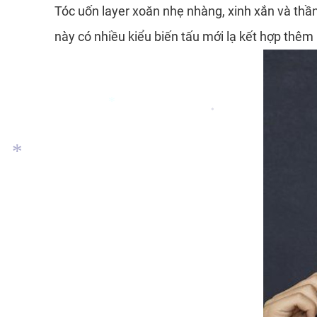
Tóc uốn layer xoăn nhẹ nhàng, xinh xắn và thần
*
này có nhiều kiểu biến tấu mới lạ kết hợp th
*
*
*