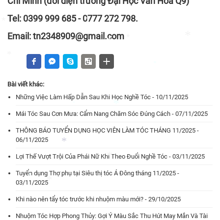
Chí Minh (đối diện trường Đại Học Văn Hóa Q9)
Tel: 0399 999 685 - 0777 272 798.
Email: tn2348909@gmail.com
*
*
*
*
*
*
*
Bài viết khác:
Những Việc Làm Hấp Dẫn Sau Khi Học Nghề Tóc - 10/11/2025
*
Mái Tóc Sau Cơn Mưa: Cẩm Nang Chăm Sóc Đúng Cách - 07/11/2025
*
THÔNG BÁO TUYỂN DỤNG HỌC VIÊN LÀM TÓC THÁNG 11/2025 -
*
06/11/2025
Lợi Thế Vượt Trội Của Phái Nữ Khi Theo Đuổi Nghề Tóc - 03/11/2025
*
Tuyển dụng Thợ phụ tại Siêu thị tóc Á Đông tháng 11/2025 -
03/11/2025
*
*
Khi nào nên tẩy tóc trước khi nhuộm màu mới? - 29/10/2025
*
Nhuộm Tóc Hợp Phong Thủy: Gợi Ý Màu Sắc Thu Hút May Mắn Và Tài