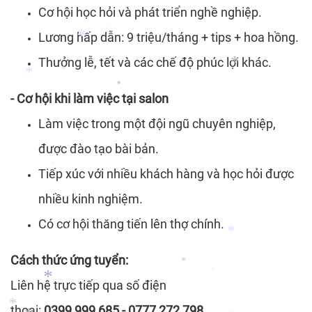
*
Cơ hội học hỏi và phát triển nghề nghiệp.
*
Lương hấp dẫn: 9 triệu/tháng + tips + hoa hồng.
*
*
Thưởng lễ, tết và các chế độ phúc lợi khác.
*
*
- Cơ hội khi làm việc tại salon
*
*
*
*
Làm việc trong một đội ngũ chuyên nghiệp,
được đào tạo bài bản.
Tiếp xúc với nhiều khách hàng và học hỏi được
*
*
*
nhiều kinh nghiệm.
Có cơ hội thăng tiến lên thợ chính.
*
Cách thức ứng tuyển:
*
Liên hệ trực tiếp qua số điện
*
*
thoại:
0399 999 685 - 0777 272 798.