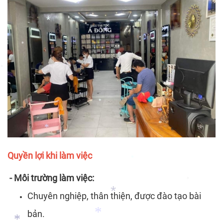
*
*
*
*
*
*
*
*
*
*
*
*
*
*
Quyền lợi khi làm việc
*
- Môi trường làm việc:
*
Chuyên nghiệp, thân thiện, được đào tạo bài
bản.