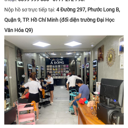
*
Nộp hồ sơ trực tiếp tại:
4 Đường 297, Phước Long B,
*
*
Quận 9, TP. Hồ Chí Minh (đối diện trường Đại Học
*
Văn Hóa Q9)
*
*
*
*
*
*
*
*