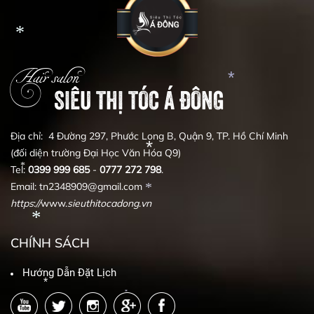
Hair salon
*
SIÊU THỊ TÓC Á ĐÔNG
*
Địa chỉ: 4 Đường 297, Phước Long B, Quận 9, TP. Hồ Chí Minh
(đối diện trường Đại Học Văn Hóa Q9)
Tel:
0399
999
685
-
0777
272
798
.
Email: tn2348909@gmail.com
*
*
https
:
//
www.
sieuthitocadong
.
vn
*
CHÍNH SÁCH
*
*
Hướng Dẫn Đặt Lịch
*
*