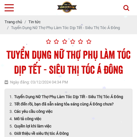
*
*
Trang chủ
Tin tức
*
*
Tuyển Dụng Nữ Thợ Phụ Làm Tóc Dịp Tết - Siêu Thị Tóc Á Đông
*
*
*
*
TUYỂN DỤNG NỮ THỢ PHỤ LÀM TÓC
*
*
*
*
DỊP TẾT - SIÊU THỊ TÓC Á ĐÔNG
*
Ngày đăng: 03/12/2024 04:34 PM
*
*
*
*
*
*
*
*
Tuyển Dụng Nữ Thợ Phụ Làm Tóc Dịp Tết - Siêu Thị Tóc Á Đông
Tết đến rồi, bạn đã sẵn sàng tỏa sáng cùng Á Đông chưa?
*
*
*
Các yêu cầu công việc
*
Mô tả công việc
*
Quyền lợi khi làm việc
*
*
Giới thiệu về siêu thị tóc Á Đông