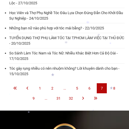
Lộc - 27/10/2025
Học Viên và Thợ Phụ Nghề Tóc Đâu Lựa Chọn Đúng Đắn Cho Khởi Đầu
Sự Nghiệp - 24/10/2025
Những bạn nữ nào phù hợp với tóc mái bằng? - 22/10/2025
TUYỂN DỤNG THỢ PHỤ LÀM TÓC TẠI TPHCM LÀM VIỆC TẠI THỦ ĐỨC
*
- 20/10/2025
*
*
So Sánh Làm Tóc Nam và Tóc Nữ: Nhiều Khác Biệt Hơn Cả Độ Dài -
*
17/10/2025
*
Tóc gãy rụng nhiều có nên nhuộm không? Lời khuyên dành cho bạn -
15/10/2025
*
1
2
...
5
6
7
8
*
9
...
31
32
*
*
*
*