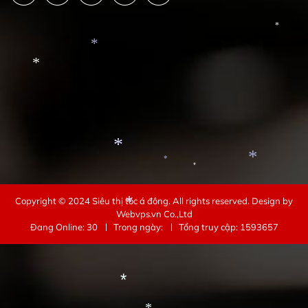
*
*
*
*
*
*
Copyright © 2024
Siêu thị tóc á đông
. All rights reserved.
Design by
*
Webvps.vn
Co.,Ltd
Đang Online: 30
Trong ngày:
Tổng truy cập: 1593657
*