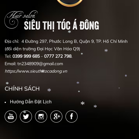
*
*
*
*
Hair salon
SIÊU THỊ TÓC Á ĐÔNG
*
Địa chỉ: 4 Đường 297, Phước Long B, Quận 9, TP. Hồ Chí Minh
(đối diện trường Đại Học Văn Hóa Q9)
*
Tel:
0399
999
685
-
0777
272
798
.
Email: tn2348909@gmail.com
*
*
https
:
//
www.
sieuthitocadong
.
vn
CHÍNH SÁCH
*
*
*
*
*
Hướng Dẫn Đặt Lịch
*
*
*
*
*