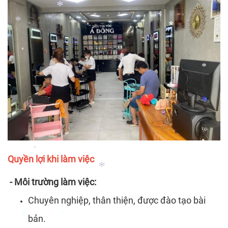
*
*
*
*
*
*
*
*
*
*
Quyền lợi khi làm việc
*
- Môi trường làm việc:
Chuyên nghiệp, thân thiện, được đào tạo bài
*
bản.