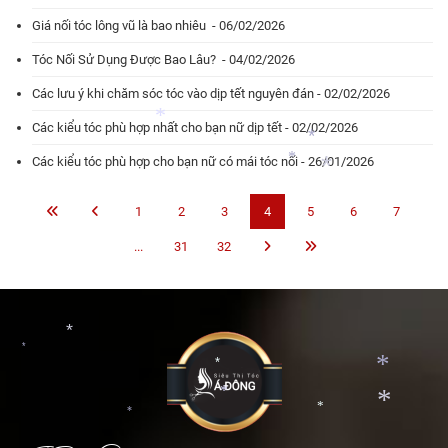
*
*
*
*
*
Giá nối tóc lông vũ là bao nhiêu - 06/02/2026
*
Tóc Nối Sử Dụng Được Bao Lâu? - 04/02/2026
Các lưu ý khi chăm sóc tóc vào dịp tết nguyên đán - 02/02/2026
Các kiểu tóc phù hợp nhất cho bạn nữ dịp tết - 02/02/2026
Các kiểu tóc phù hợp cho bạn nữ có mái tóc nối - 26/01/2026
*
*
*
1
2
3
4
5
6
7
*
...
31
32
*
*
*
*
*
*
*