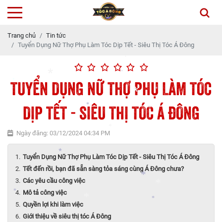
*
Trang chủ
Tin tức
Tuyển Dụng Nữ Thợ Phụ Làm Tóc Dịp Tết - Siêu Thị Tóc Á Đông
*
TUYỂN DỤNG NỮ THỢ PHỤ LÀM TÓC
*
*
*
DỊP TẾT - SIÊU THỊ TÓC Á ĐÔNG
*
*
*
*
Ngày đăng: 03/12/2024 04:34 PM
*
Tuyển Dụng Nữ Thợ Phụ Làm Tóc Dịp Tết - Siêu Thị Tóc Á Đông
Tết đến rồi, bạn đã sẵn sàng tỏa sáng cùng Á Đông chưa?
*
Các yêu cầu công việc
Mô tả công việc
*
Quyền lợi khi làm việc
*
*
*
Giới thiệu về siêu thị tóc Á Đông