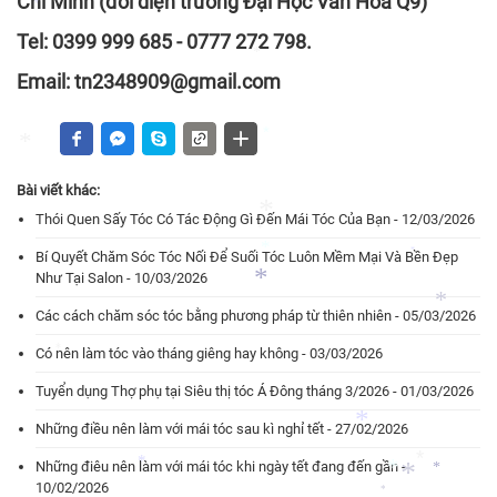
Chí Minh (đối diện trường Đại Học Văn Hóa Q9)
*
Tel: 0399 999 685 - 0777 272 798.
*
Email: tn2348909@gmail.com
*
*
Bài viết khác:
*
Thói Quen Sấy Tóc Có Tác Động Gì Đến Mái Tóc Của Bạn - 12/03/2026
Bí Quyết Chăm Sóc Tóc Nối Để Suối Tóc Luôn Mềm Mại Và Bền Đẹp
*
*
Như Tại Salon - 10/03/2026
*
*
Các cách chăm sóc tóc bằng phương pháp từ thiên nhiên - 05/03/2026
*
Có nên làm tóc vào tháng giêng hay không - 03/03/2026
*
*
Tuyển dụng Thợ phụ tại Siêu thị tóc Á Đông tháng 3/2026 - 01/03/2026
Những điều nên làm với mái tóc sau kì nghỉ tết - 27/02/2026
Những điêu nên làm với mái tóc khi ngày tết đang đến gần -
*
10/02/2026