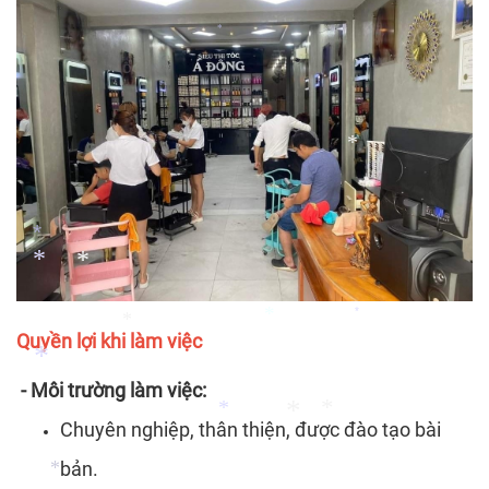
*
*
*
*
*
*
Quyền lợi khi làm việc
*
*
*
- Môi trường làm việc:
Chuyên nghiệp, thân thiện, được đào tạo bài
*
*
bản.
*
*