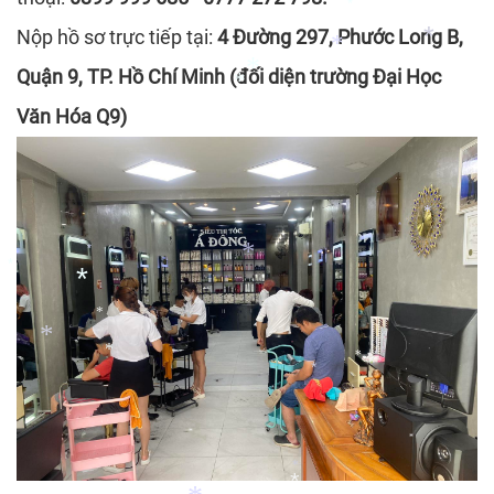
*
*
Nộp hồ sơ trực tiếp tại:
4 Đường 297, Phước Long B,
*
Quận 9, TP. Hồ Chí Minh (đối diện trường Đại Học
*
*
Văn Hóa Q9)
*
*
*
*
*
*
*
*
*
*
*
*
*
*
*