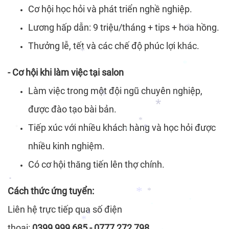
Cơ hội học hỏi và phát triển nghề nghiệp.
*
Lương hấp dẫn: 9 triệu/tháng + tips + hoa hồng.
Thưởng lễ, tết và các chế độ phúc lợi khác.
*
- Cơ hội khi làm việc tại salon
*
*
Làm việc trong một đội ngũ chuyên nghiệp,
được đào tạo bài bản.
*
*
Tiếp xúc với nhiều khách hàng và học hỏi được
*
*
*
nhiều kinh nghiệm.
*
*
Có cơ hội thăng tiến lên thợ chính.
Cách thức ứng tuyển:
*
Liên hệ trực tiếp qua số điện
*
*
*
*
thoại:
0399 999 685 - 0777 272 798.