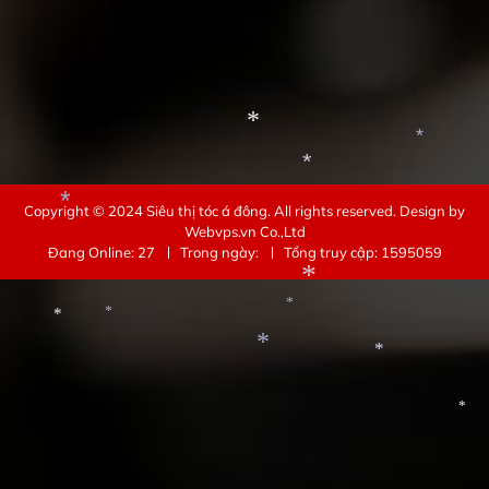
*
*
*
*
*
*
Copyright © 2024
Siêu thị tóc á đông
. All rights reserved.
Design by
*
Webvps.vn
Co.,Ltd
Đang Online: 27
Trong ngày:
Tổng truy cập: 1595059
*
*
*
*
*
*
*
*