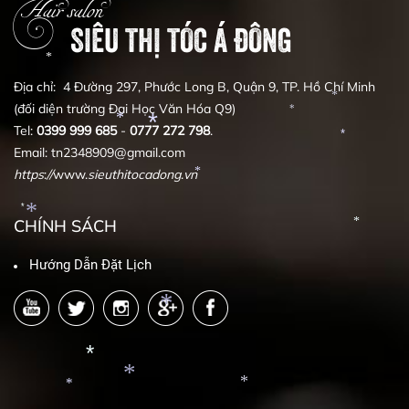
Hair salon
*
SIÊU THỊ TÓC Á ĐÔNG
Địa chỉ: 4 Đường 297, Phước Long B, Quận 9, TP. Hồ Chí Minh
*
(đối diện trường Đại Học Văn Hóa Q9)
*
Tel:
0399
999
685
-
0777
272
798
.
*
Email: tn2348909@gmail.com
*
*
https
:
//
www.
sieuthitocadong
.
vn
*
*
CHÍNH SÁCH
*
*
Hướng Dẫn Đặt Lịch
*
*