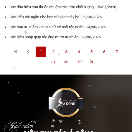
Các dấu hiệu của thuốc nhuộm tóc kém chất lượng - 05/07/2026
*
*
Các kiểu tóc ngắn cho bạn nữ vào ngày hè - 29/06/2026
*
Các bạn ưu điểm khi bạn nữ có mái tóc ngắn - 24/06/2026
*
Các biện pháp giúp tóc óng mượt tự nhiên - 22/06/2026
*
*
*
1
2
3
4
5
6
7
...
31
32
*
*
*
*
*
*
*
*
*
Hair salon