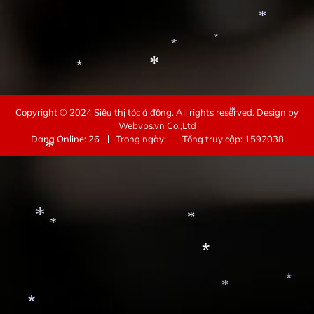
*
*
*
*
*
*
Copyright © 2024
Siêu thị tóc á đông
. All rights reserved.
Design by
Webvps.vn
Co.,Ltd
*
Đang Online: 26
Trong ngày:
Tổng truy cập: 1592038
*
*
*
*
*
*