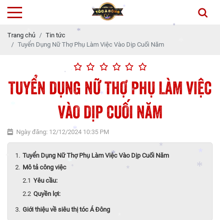
*
*
*
Trang chủ
Tin tức
*
Tuyển Dụng Nữ Thợ Phụ Làm Việc Vào Dịp Cuối Năm
*
*
*
TUYỂN DỤNG NỮ THỢ PHỤ LÀM VIỆC
*
*
*
VÀO DỊP CUỐI NĂM
*
*
*
*
Ngày đăng: 12/12/2024 10:35 PM
*
Tuyển Dụng Nữ Thợ Phụ Làm Việc Vào Dịp Cuối Năm
*
Mô tả công việc
*
*
*
*
*
Yêu cầu:
*
*
*
Quyền lợi:
Giới thiệu về siêu thị tóc Á Đông