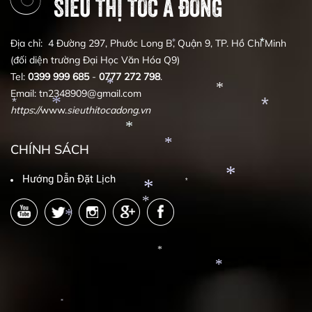
SIÊU THỊ TÓC Á ĐÔNG
*
*
*
*
*
Địa chỉ: 4 Đường 297, Phước Long B, Quận 9, TP. Hồ Chí Minh
*
(đối diện trường Đại Học Văn Hóa Q9)
*
Tel:
0399
999
685
-
0777
272
798
.
Email: tn2348909@gmail.com
https
:
//
www.
sieuthitocadong
.
vn
*
*
*
*
*
CHÍNH SÁCH
*
*
Hướng Dẫn Đặt Lịch
*
*
*
*
*
*
*