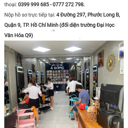
*
thoại:
0399 999 685 - 0777 272 798.
*
Nộp hồ sơ trực tiếp tại:
4 Đường 297, Phước Long B,
Quận 9, TP. Hồ Chí Minh (đối diện trường Đại Học
*
*
*
Văn Hóa Q9)
*
*
*
*
*
*
*
*
*
*
*