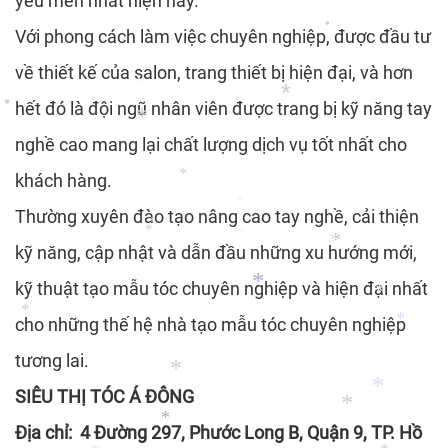
yêu mến nhất hiện nay.
Với phong cách làm việc chuyên nghiệp, được đầu tư
*
*
về thiết kế của salon, trang thiết bị hiện đại, và hơn
hết đó là đội ngũ nhân viên được trang bị kỹ năng tay
*
*
nghề cao mang lại chất lượng dịch vụ tốt nhất cho
*
*
khách hàng.
*
Thường xuyên đào tạo nâng cao tay nghề, cải thiện
*
*
kỹ năng, cập nhật và dẫn đầu những xu hướng mới,
*
*
*
kỹ thuật tạo mẫu tóc chuyên nghiệp và hiện đại nhất
*
cho những thế hệ nhà tạo mẫu tóc chuyên nghiệp
*
*
*
*
tương lai.
*
SIÊU THỊ TÓC Á ĐÔNG
*
Địa chỉ: 4 Đường 297, Phước Long B, Quận 9, TP. Hồ
*