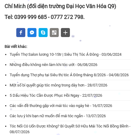
*
*
Chí Minh (đối diện trường Đại Học Văn Hóa Q9)
*
*
Tel: 0399 999 685 - 0777 272 798.
*
*
*
Bài viết khác:
*
*
Tuyển Thợ Salon lương 10-15tr | Siêu Thị Tóc Á Đông - 03/06/2024
*
Những điều không nên làm khi tóc ướt - 06/08/2026
*
Tuyển dụng Thợ phụ tại Siêu thị tóc Á Đông tháng 8/2026 - 04/08/2026
*
Một số bí quyết giúp tóc mỏng trong dày hơn - 28/07/2026
*
5 Dấu Hiệu Tóc Cần Được Phục Hồi Ngay - 22/07/2026
Các vấn đề thường gặp với mái tóc vào ngày hè - 16/07/2026
*
*
*
Các lưu ý khi bạn nữ muốn để mái tóc ngắn - 13/07/2026
*
*
Tóc Nối Có Uốn Được Không? Bí Quyết Sở Hữu Mái Tóc Nối Bồng Bềnh -
*
08/07/2026