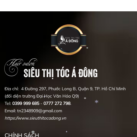
*
*
*
*
Hair salon
SIÊU THỊ TÓC Á ĐÔNG
Địa chỉ: 4 Đường 297, Phước Long B, Quận 9, TP. Hồ Chí Minh
(đối diện trường Đại Học Văn Hóa Q9)
Tel:
0399
999
685
-
0777
272
798
.
Email: tn2348909@gmail.com
*
*
https
:
//
www.
sieuthitocadong
.
vn
*
CHÍNH SÁCH