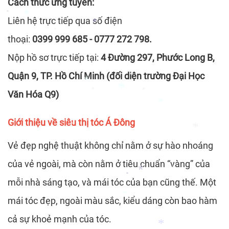
Cách thức ứng tuyển:
*
Liên hệ trực tiếp qua số điện
*
*
thoại:
0399 999 685 - 0777 272 798.
*
*
*
Nộp hồ sơ trực tiếp tại:
4 Đường 297, Phước Long B,
Quận 9, TP. Hồ Chí Minh (đối diện trường Đại Học
Văn Hóa Q9)
*
*
*
*
Giới thiệu về siêu thị tóc Á Đông
*
*
*
Vẻ đẹp nghệ thuật không chỉ nằm ở sự hào nhoáng
*
của vẻ ngoài, mà còn nằm ở tiêu chuẩn “vàng” của
mỗi nhà sáng tạo, và mái tóc của bạn cũng thế. Một
*
*
mái tóc đẹp, ngoài màu sắc, kiểu dáng còn bao hàm
*
*
cả sự khoẻ mạnh của tóc.