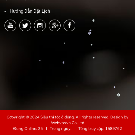
*
Hướng Dẫn Đặt Lịch
*
*
*
*
*
*
*
*
*
*
*
*
*
Copyright © 2024
Siêu thị tóc á đông
. All rights reserved.
Design by
Webvps.vn
Co.,Ltd
Đang Online: 25
Trong ngày:
Tổng truy cập: 1589762
*