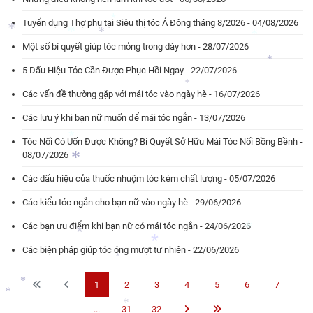
Tuyển dụng Thợ phụ tại Siêu thị tóc Á Đông tháng 8/2026 - 04/08/2026
*
*
Một số bí quyết giúp tóc mỏng trong dày hơn - 28/07/2026
*
*
*
*
5 Dấu Hiệu Tóc Cần Được Phục Hồi Ngay - 22/07/2026
*
*
Các vấn đề thường gặp với mái tóc vào ngày hè - 16/07/2026
*
*
Các lưu ý khi bạn nữ muốn để mái tóc ngắn - 13/07/2026
Tóc Nối Có Uốn Được Không? Bí Quyết Sở Hữu Mái Tóc Nối Bồng Bềnh -
08/07/2026
*
Các dấu hiệu của thuốc nhuộm tóc kém chất lượng - 05/07/2026
*
Các kiểu tóc ngắn cho bạn nữ vào ngày hè - 29/06/2026
Các bạn ưu điểm khi bạn nữ có mái tóc ngắn - 24/06/2026
Các biện pháp giúp tóc óng mượt tự nhiên - 22/06/2026
*
*
*
1
2
3
4
5
6
7
*
...
31
32
*