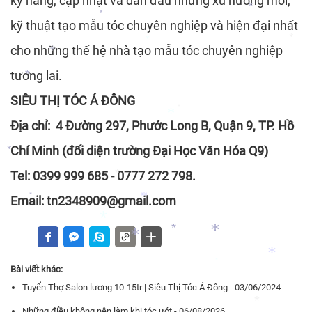
kỹ năng, cập nhật và dẫn đầu những xu hướng mới,
kỹ thuật tạo mẫu tóc chuyên nghiệp và hiện đại nhất
*
*
cho những thế hệ nhà tạo mẫu tóc chuyên nghiệp
*
*
tương lai.
*
SIÊU THỊ TÓC Á ĐÔNG
*
Địa chỉ: 4 Đường 297, Phước Long B, Quận 9, TP. Hồ
*
Chí Minh (đối diện trường Đại Học Văn Hóa Q9)
*
Tel: 0399 999 685 - 0777 272 798.
*
Email: tn2348909@gmail.com
*
*
*
*
*
*
*
Bài viết khác:
*
*
*
Tuyển Thợ Salon lương 10-15tr | Siêu Thị Tóc Á Đông - 03/06/2024
*
Những điều không nên làm khi tóc ướt - 06/08/2026