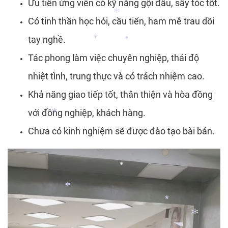
Ưu tiên ứng viên có kỹ năng gội đầu, sấy tóc tốt.
*
Có tinh thần học hỏi, cầu tiến, ham mê trau dồi
tay nghề.
*
*
Tác phong làm việc chuyên nghiệp, thái độ
*
nhiệt tình, trung thực và có trách nhiệm cao.
Khả năng giao tiếp tốt, thân thiện và hòa đồng
với đồng nghiệp, khách hàng.
Chưa có kinh nghiệm sẽ được đào tạo bài bản.
*
*
*
*