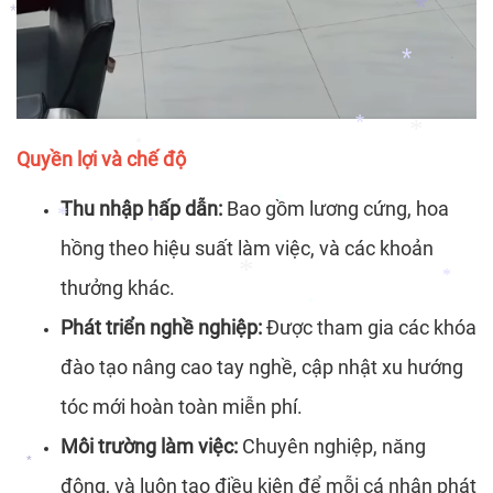
*
*
*
*
Quyền lợi và chế độ
*
*
*
Thu nhập hấp dẫn:
Bao gồm lương cứng, hoa
*
hồng theo hiệu suất làm việc, và các khoản
*
*
thưởng khác.
*
Phát triển nghề nghiệp:
Được tham gia các khóa
*
*
đào tạo nâng cao tay nghề, cập nhật xu hướng
tóc mới hoàn toàn miễn phí.
Môi trường làm việc:
Chuyên nghiệp, năng
động, và luôn tạo điều kiện để mỗi cá nhân phát