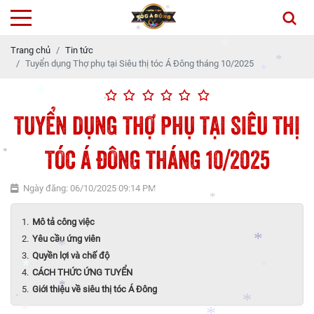
*
*
Trang chủ
Tin tức
*
*
Tuyển dụng Thợ phụ tại Siêu thị tóc Á Đông tháng 10/2025
*
*
*
TUYỂN DỤNG THỢ PHỤ TẠI SIÊU THỊ
*
*
TÓC Á ĐÔNG THÁNG 10/2025
*
*
*
*
Ngày đăng: 06/10/2025 09:14 PM
*
Mô tả công việc
*
Yêu cầu ứng viên
Quyền lợi và chế độ
CÁCH THỨC ỨNG TUYỂN
*
*
*
Giới thiệu về siêu thị tóc Á Đông
*
*