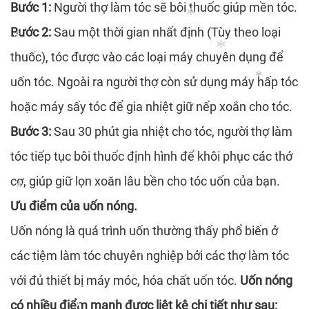
Bước 1:
Người thợ làm tóc sẽ bôi thuốc giúp mền tóc.
*
Bước 2:
Sau một thời gian nhất định (Tùy theo loại
thuốc), tóc được vào các loại máy chuyên dụng để
uốn tóc. Ngoài ra người thợ còn sử dụng máy hấp tóc
*
*
hoặc máy sấy tóc để gia nhiệt giữ nếp xoắn cho tóc.
*
*
Bước 3:
Sau 30 phút gia nhiệt cho tóc, người thợ làm
*
tóc tiếp tục bôi thuốc định hình để khôi phục các thớ
cơ, giúp giữ lọn xoăn lâu bền cho tóc uốn của bạn.
Ưu điểm của uốn nóng.
Uốn nóng là quá trình uốn thường thấy phổ biến ở
các tiệm làm tóc chuyên nghiệp bởi các thợ làm tóc
*
*
*
*
*
với đủ thiết bị máy móc, hóa chất uốn tóc.
Uốn nóng
*
*
có nhiều điểm mạnh được liệt kê chi tiết như sau: