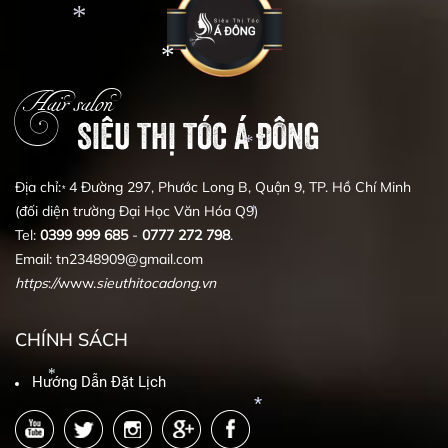
*
*
*
Hair salon
SIÊU THỊ TÓC Á ĐÔNG
*
*
Địa chỉ: 4 Đường 297, Phước Long B, Quận 9, TP. Hồ Chí Minh
(đối diện trường Đại Học Văn Hóa Q9)
*
*
Tel:
0399
999
685
-
0777
272
798
.
Email: tn2348909@gmail.com
*
https
:
//
www.
sieuthitocadong
.
vn
CHÍNH SÁCH
Hướng Dẫn Đặt Lịch
*