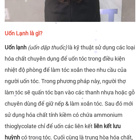
*
*
Uốn Lạnh là gì?
*
*
Uốn lạnh
(uốn dập thuốc)
là kỹ thuật sử dụng các loại
*
hóa chất chuyên dụng để uốn tóc trong điều kiện
*
nhiệt độ phòng để làm tóc xoắn theo nhu cầu của
người uốn tóc. Trong phương pháp này, người thợ
*
*
làm tóc sẽ quấn tóc bạn vào các thanh nhựa hoặc gỗ
chuyên dùng để giữ nếp & làm xoắn tóc. Sau đó mới
sử dụng hóa chất tính kiềm có chứa ammonium
*
*
thioglycolate chỉ để uốn các liên kết
liên kết lưu
huỳnh
có trong tóc. Cuối cùng là trung hòa hóa chất,