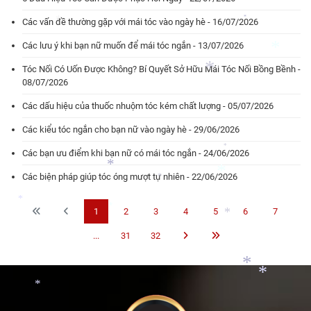
*
Các vấn đề thường gặp với mái tóc vào ngày hè - 16/07/2026
*
Các lưu ý khi bạn nữ muốn để mái tóc ngắn - 13/07/2026
Tóc Nối Có Uốn Được Không? Bí Quyết Sở Hữu Mái Tóc Nối Bồng Bềnh -
*
08/07/2026
Các dấu hiệu của thuốc nhuộm tóc kém chất lượng - 05/07/2026
*
Các kiểu tóc ngắn cho bạn nữ vào ngày hè - 29/06/2026
*
Các bạn ưu điểm khi bạn nữ có mái tóc ngắn - 24/06/2026
*
Các biện pháp giúp tóc óng mượt tự nhiên - 22/06/2026
1
2
3
4
5
6
7
*
*
...
31
32
*
*
*
*