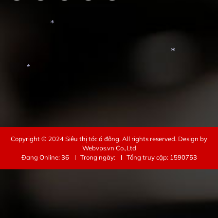
*
*
*
*
Copyright © 2024
Siêu thị tóc á đông
. All rights reserved.
Design by
Webvps.vn
Co.,Ltd
Đang Online: 36
Trong ngày:
Tổng truy cập: 1590753