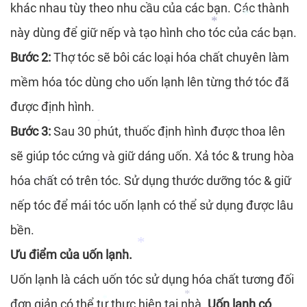
*
khác nhau tùy theo nhu cầu của các bạn. Các thành
này dùng để giữ nếp và tạo hình cho tóc của các bạn.
*
Bước 2:
Thợ tóc sẽ bôi các loại hóa chất chuyên làm
*
mềm hóa tóc dùng cho uốn lạnh lên từng thớ tóc đã
*
được định hình.
Bước 3:
Sau 30 phút, thuốc định hình được thoa lên
*
sẽ giúp tóc cứng và giữ dáng uốn. Xả tóc & trung hòa
hóa chất có trên tóc. Sử dụng thước dưỡng tóc & giữ
nếp tóc để mái tóc uốn lạnh có thể sử dụng được lâu
*
bền.
Ưu điểm của uốn lạnh.
Uốn lạnh là cách uốn tóc sử dụng hóa chất tương đối
*
đơn giản có thể tự thực hiện tại nhà.
Uốn lạnh có