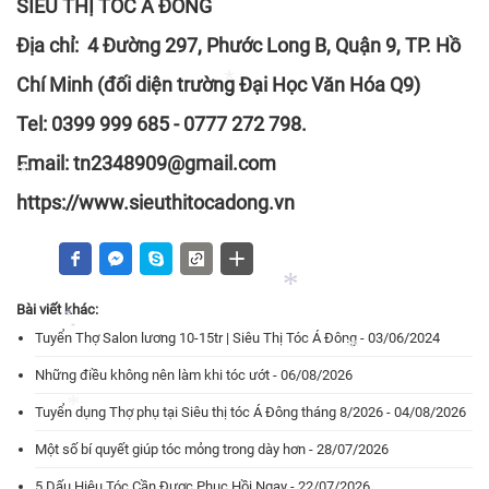
SIÊU THỊ TÓC Á ĐÔNG
*
*
Địa chỉ: 4 Đường 297, Phước Long B, Quận 9, TP. Hồ
*
Chí Minh (đối diện trường Đại Học Văn Hóa Q9)
Tel: 0399 999 685 - 0777 272 798.
Email: tn2348909@gmail.com
*
https://www.sieuthitocadong.vn
*
Bài viết khác:
Tuyển Thợ Salon lương 10-15tr | Siêu Thị Tóc Á Đông - 03/06/2024
*
Những điều không nên làm khi tóc ướt - 06/08/2026
*
*
Tuyển dụng Thợ phụ tại Siêu thị tóc Á Đông tháng 8/2026 - 04/08/2026
Một số bí quyết giúp tóc mỏng trong dày hơn - 28/07/2026
*
5 Dấu Hiệu Tóc Cần Được Phục Hồi Ngay - 22/07/2026