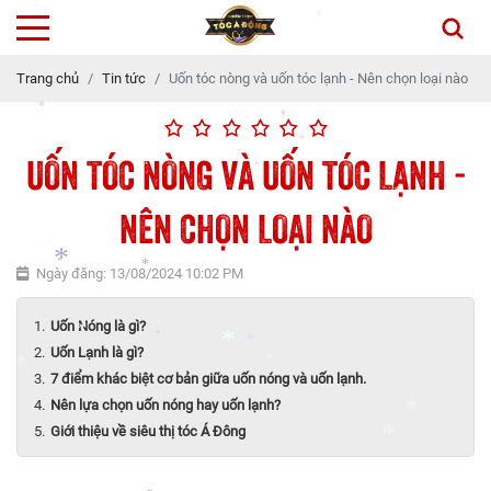
Trang chủ
Tin tức
Uốn tóc nòng và uốn tóc lạnh - Nên chọn loại nào
*
UỐN TÓC NÒNG VÀ UỐN TÓC LẠNH -
*
*
*
*
*
*
NÊN CHỌN LOẠI NÀO
*
*
*
Ngày đăng: 13/08/2024 10:02 PM
*
*
Uốn Nóng là gì?
*
Uốn Lạnh là gì?
*
*
*
7 điểm khác biệt cơ bản giữa uốn nóng và uốn lạnh.
*
*
Nên lựa chọn uốn nóng hay uốn lạnh?
*
Giới thiệu về siêu thị tóc Á Đông
*
*