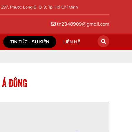
297, Phước Long B, Q. 9, Tp. Hồ Chí Minh
tn2348909@gmail.com
*
TIN TỨC - SỰ KIỆN
LIÊN HỆ
C Á ĐÔNG