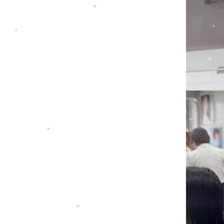
*
*
*
*
*
*