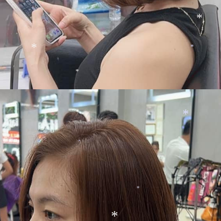
*
*
*
*
*
*
*