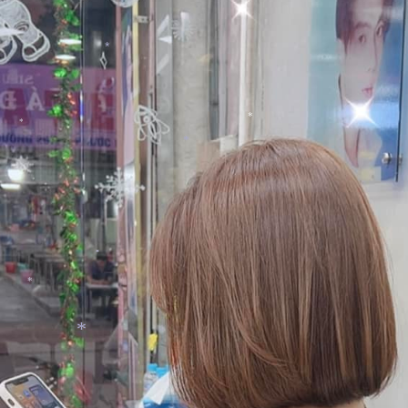
*
*
*
*
*
*
*