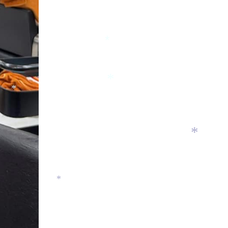
*
*
*
*
*