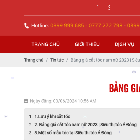
SIÊU THỊ TÓC Á ĐÔNG
*
Hotline:
0399 999 685 - 0777 272 798
-
0399
*
*
TRANG CHỦ
GIỚI THIỆU
DỊCH VỤ
Trang chủ
Tin tức
Bảng giá cắt tóc nam nữ 2023 | Siêu
*
*
BẢNG GI
Ngày đăng: 03/06/2024 10:56 AM
1.Lưu ý khi cắt tóc
*
2. Bảng giá cắt tóc nam nữ 2023 | Siêu thị tóc Á Đông
*
3.Một số mẫu tóc tại Siêu thị tóc Á Đông