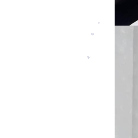
*
*
*
*
*