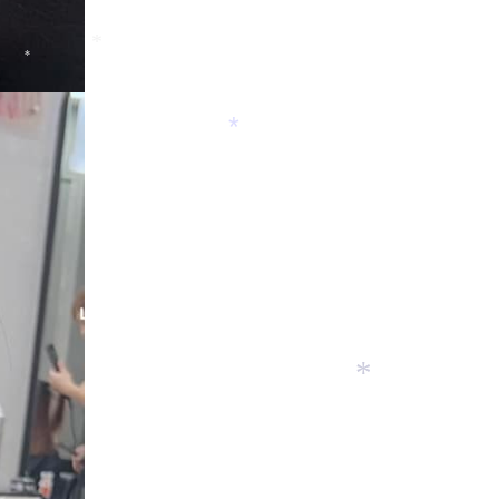
*
*
*
*
*