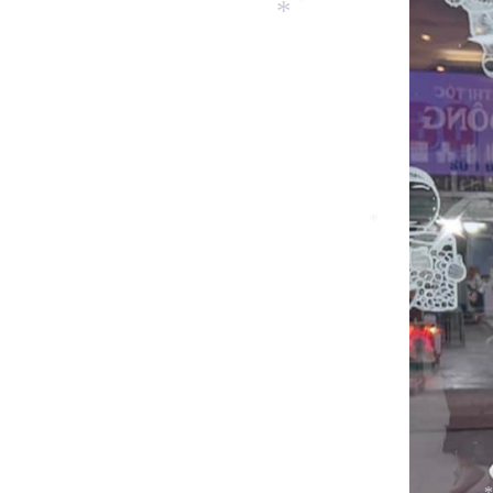
*
*
*