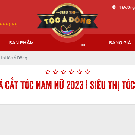
4 Đường 
999685
SẢN PHẨM
BẢNG GIÁ
 thị tóc Á Đông
Á CẮT TÓC NAM NỮ 2023 | SIÊU THỊ TÓ
*