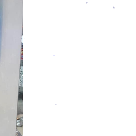
*
*
*
*
*
*