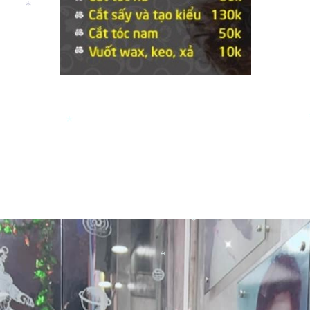
*
*
*
*