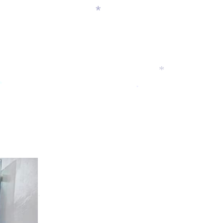
*
*
*
*
*