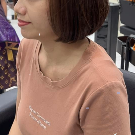
*
*
*
*