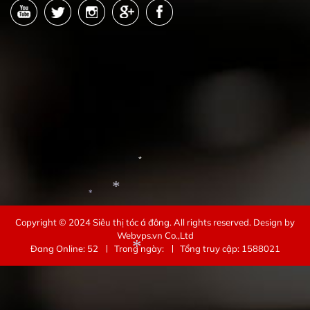
*
*
Copyright © 2024
Siêu thị tóc á đông
. All rights reserved.
Design by
*
Webvps.vn
Co.,Ltd
Đang Online: 52
Trong ngày:
Tổng truy cập: 1588021
*