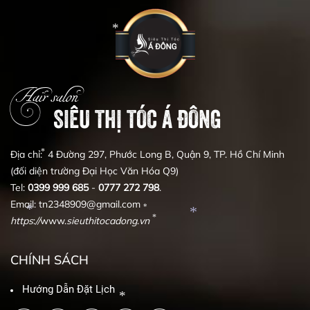
*
Hair salon
*
SIÊU THỊ TÓC Á ĐÔNG
Địa chỉ: 4 Đường 297, Phước Long B, Quận 9, TP. Hồ Chí Minh
(đối diện trường Đại Học Văn Hóa Q9)
Tel:
0399
999
685
-
0777
272
798
.
*
Email: tn2348909@gmail.com
https
:
//
www.
sieuthitocadong
.
vn
*
CHÍNH SÁCH
*
*
Hướng Dẫn Đặt Lịch
*