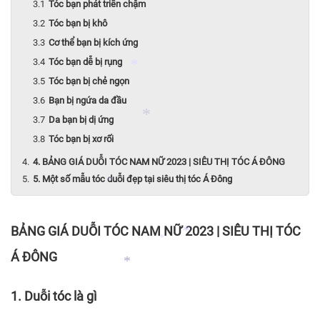
Tóc bạn phát triển chậm
Tóc bạn bị khô
*
*
Cơ thể bạn bị kích ứng
Tóc bạn dễ bị rụng
Tóc bạn bị chẻ ngọn
Bạn bị ngứa da đầu
Da bạn bị dị ứng
Tóc bạn bị xơ rối
*
4. BẢNG GIÁ DUỖI TÓC NAM NỮ 2023 | SIÊU THỊ TÓC Á ĐÔNG
5. Một số mẫu tóc duỗi đẹp tại siêu thị tóc Á Đông
*
BẢNG GIÁ DUỖI TÓC NAM NỮ 2023 | SIÊU THỊ TÓC
*
Á ĐÔNG
*
1. Duỗi tóc là gì
*