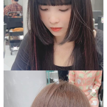
*
*
*