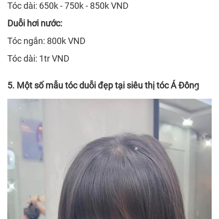
*
Tóc dài: 650k - 750k - 850k VND
Duỗi hơi nước:
*
*
Tóc ngắn: 800k VND
*
Tóc dài: 1tr VND
5. Một số mẫu tóc duỗi đẹp tại siêu thị tóc Á Đông
*
*
*