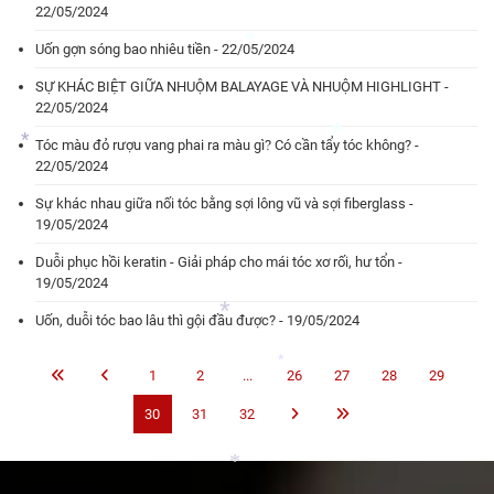
*
22/05/2024
Uốn gợn sóng bao nhiêu tiền - 22/05/2024
*
*
*
SỰ KHÁC BIỆT GIỮA NHUỘM BALAYAGE VÀ NHUỘM HIGHLIGHT -
22/05/2024
Tóc màu đỏ rượu vang phai ra màu gì? Có cần tẩy tóc không? -
*
22/05/2024
Sự khác nhau giữa nối tóc bằng sợi lông vũ và sợi fiberglass -
*
19/05/2024
*
Duỗi phục hồi keratin - Giải pháp cho mái tóc xơ rối, hư tổn -
*
19/05/2024
Uốn, duỗi tóc bao lâu thì gội đầu được? - 19/05/2024
1
2
...
26
27
28
29
30
31
32
*
*