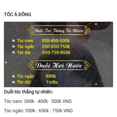
*
TÓC Á ĐÔNG
*
*
*
*
*
Duỗi tóc thẳng tự nhiên:
*
Tóc nam: 300k - 400k - 500k VND
*
*
Tóc ngắn: 550k - 650k - 750k VND