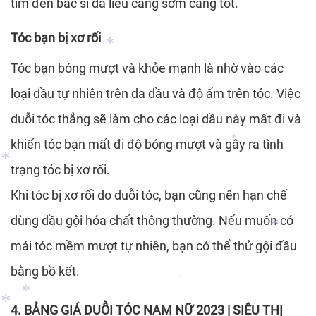
tìm đến bác sĩ da liễu càng sớm càng tốt.
*
Tóc bạn bị xơ rối
Tóc bạn bóng mượt và khỏe mạnh là nhờ vào các
loại dầu tự nhiên trên da dầu và độ ẩm trên tóc. Việc
duỗi tóc thẳng sẽ làm cho các loại dầu này mất đi và
*
khiến tóc bạn mất đi độ bóng mượt và gây ra tình
*
trạng tóc bị xơ rối.
Khi tóc bị xơ rối do duỗi tóc, bạn cũng nên hạn chế
*
dùng dầu gội hóa chất thông thường. Nếu muốn có
mái tóc mềm mượt tự nhiên, bạn có thể thử gội đầu
*
bằng bồ kết.
4. BẢNG GIÁ DUỖI TÓC NAM NỮ 2023 | SIÊU THỊ
*