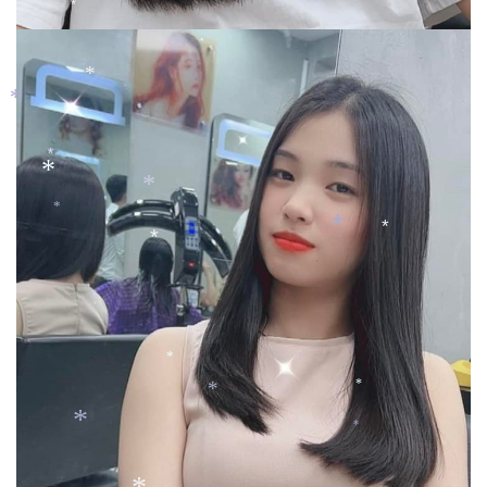
*
*
*
*
*
*
*
*
*
*
*
*
*
*
*
*
*