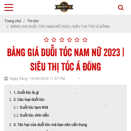
*
Trang chủ
Tin tức
BẢNG GIÁ DUỖI TÓC NAM NỮ 2023 | SIÊU THỊ TÓC Á ĐÔNG
*
*
*
BẢNG GIÁ DUỖI TÓC NAM NỮ 2023 |
*
SIÊU THỊ TÓC Á ĐÔNG
*
Ngày đăng: 19/05/2024 11:57 PM
1. Duỗi tóc là gì
2. Các loại duỗi tóc
*
*
*
Duỗi tóc tạm thời
*
Duỗi tóc vĩnh viễn
3. Tác hại của duỗi tóc mà bạn nên cẩn trọng
*
*